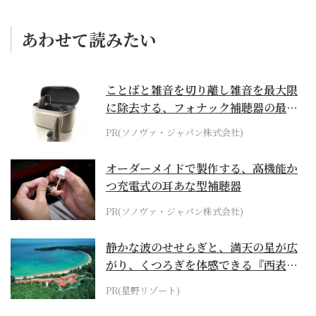
あわせて読みたい
ことばと雑音を切り離し雑音を最大限
に除去する、フォナック補聴器の最上
位モデル
PR(ソノヴァ・ジャパン株式会社)
オーダーメイドで製作する、高機能か
つ充電式の耳あな型補聴器
PR(ソノヴァ・ジャパン株式会社)
静かな波のせせらぎと、満天の星が広
がり、くつろぎを体感できる『西表島
ホテル by...
PR(星野リゾート)