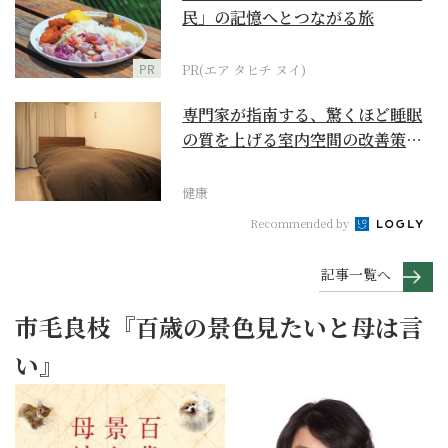
民」の記憶へとつながる旅
PR
PR(エア タヒチ ヌイ)
専門家が指南する、驚くほど睡眠
の質を上げる室内空間の改善策と
は
健康
Recommended by
記事一覧へ
市毛良枝『百歳の景色見たいと母は言
い』