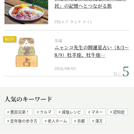
民」の記憶へとつながる旅
PR(エア タヒチ ヌイ)
NEW
生活
ニャンコ先生の開運星占い（8/3～
8/9）牡羊座、牡牛座…
2026/08/03
No.
人気のキーワード
豊臣兄弟！
クルマ
減塩レシピ
マネー
認知症
定年後の歩き方
老人ホーム
京都
漢方