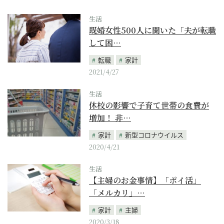
生活
既婚女性500人に聞いた「夫が転職
して困…
転職
家計
2021/4/27
生活
休校の影響で子育て世帯の食費が
増加！ 非…
家計
新型コロナウイルス
2020/4/21
生活
【主婦のお金事情】「ポイ活」
「メルカリ」…
家計
主婦
2020/3/18