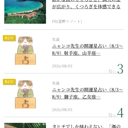
が広がり、くつろぎを体感できる
『西表島ホテル by...
PR(星野リゾート)
NEW
生活
ニャンコ先生の開運星占い（8/3～
8/9）射手座、山羊座…
2026/08/03
No.
NEW
生活
ニャンコ先生の開運星占い（8/3～
8/9）獅子座、乙女座…
2026/08/03
No.
タヒチでしか味わえない、「海の