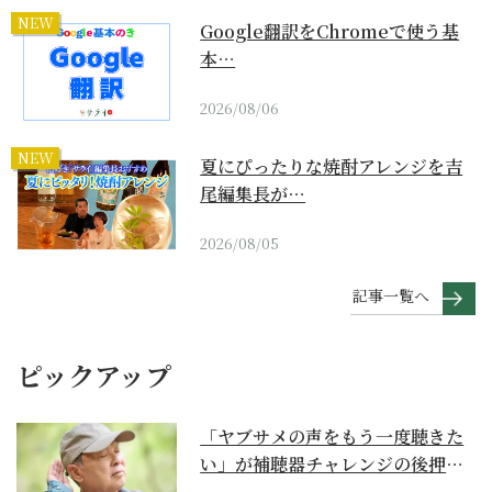
NEW
Google翻訳をChromeで使う基
本…
2026/08/06
NEW
夏にぴったりな焼酎アレンジを吉
尾編集長が…
2026/08/05
記事一覧へ
ピックアップ
「ヤブサメの声をもう一度聴きた
い」が補聴器チャレンジの後押し
に