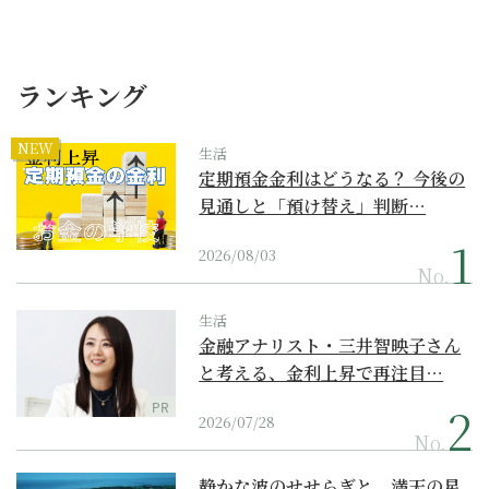
ランキング
NEW
生活
定期預金金利はどうなる？ 今後の
見通しと「預け替え」判断…
2026/08/03
No.
生活
金融アナリスト・三井智映子さん
と考える、金利上昇で再注目…
PR
2026/07/28
No.
静かな波のせせらぎと、満天の星