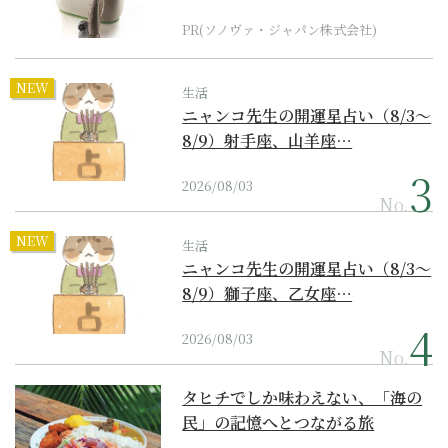
器の最上位モデル
PR(ソノヴァ・ジャパン株式会社)
NEW
生活
ニャンコ先生の開運星占い（8/3～
8/9）射手座、山羊座…
2026/08/03
No.
NEW
生活
ニャンコ先生の開運星占い（8/3～
8/9）獅子座、乙女座…
2026/08/03
No.
タヒチでしか味わえない、「海の
民」の記憶へとつながる旅