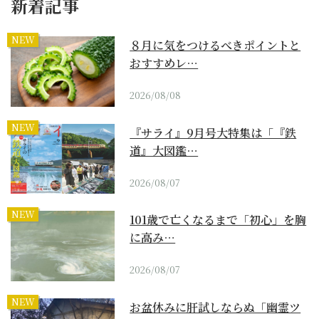
新着記事
NEW
８月に気をつけるべきポイントと
おすすめレ…
2026/08/08
NEW
『サライ』9月号大特集は「『鉄
道』大図鑑…
2026/08/07
NEW
101歳で亡くなるまで「初心」を胸
に高み…
2026/08/07
NEW
お盆休みに肝試しならぬ「幽霊ツ