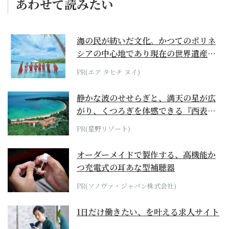
あわせて読みたい
海の民が紡いだ文化。かつてのポリネ
シアの中心地であり現在の世界遺産か
らみえてくる...
PR(エア タヒチ ヌイ)
静かな波のせせらぎと、満天の星が広
がり、くつろぎを体感できる『西表島
ホテル by...
PR(星野リゾート)
オーダーメイドで製作する、高機能か
つ充電式の耳あな型補聴器
PR(ソノヴァ・ジャパン株式会社)
1日だけ働きたい、を叶える求人サイト