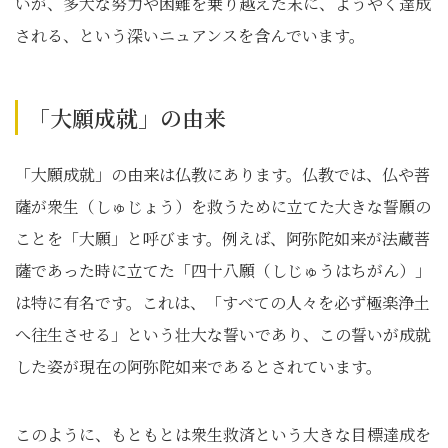
いが、多大な努力や困難を乗り越えた末に、ようやく達成
される、という深いニュアンスを含んでいます。
「大願成就」の由来
「大願成就」の由来は仏教にあります。仏教では、仏や菩
薩が衆生（しゅじょう）を救うために立てた大きな誓願の
ことを「大願」と呼びます。例えば、阿弥陀如来が法蔵菩
薩であった時に立てた「四十八願（しじゅうはちがん）」
は特に有名です。これは、「すべての人々を必ず極楽浄土
へ往生させる」という壮大な誓いであり、この誓いが成就
した姿が現在の阿弥陀如来であるとされています。
このように、もともとは衆生救済という大きな目標達成を