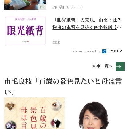
PR
PR(星野リゾート)
「眼光紙背」の意味、由来とは？
物事の本質を見抜く四字熟語【座
右の銘にしたい言葉...
生活
Recommended by
記事一覧へ
市毛良枝『百歳の景色見たいと母は言
い』