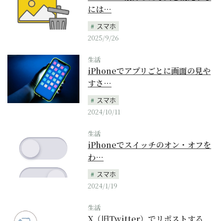
には…
スマホ
2025/9/26
生活
iPhoneでアプリごとに画面の見や
すさ…
スマホ
2024/10/11
生活
iPhoneでスイッチのオン・オフを
わ…
スマホ
2024/1/19
生活
X（旧Twitter）でリポストする