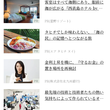
客室はすべて海側にあり、眼前に
海が広がる『西表島ホテル by 星
野リゾート』
PR
PR(星野リゾート)
タヒチでしか味わえない、「海の
民」の記憶へとつながる旅
PR
PR(エア タヒチ ヌイ)
金利上昇を機に、『守るお金』の
置き場所を再検討
PR
PR(株式会社北九州銀行)
最先端の技術と技術者たちの熱い
気持ちによって作られているオー
ダーメイド補聴器