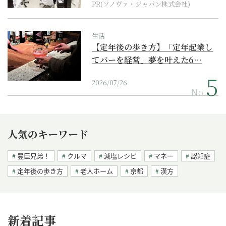
PR(ソノヴァ・ジャパン株式会社)
生活
【定年後の歩き方】「定年起業し
てバーを経営」夢を叶えた6…
2026/07/26
No.
人気のキーワード
豊臣兄弟！
クルマ
減塩レシピ
マネー
認知症
定年後の歩き方
老人ホーム
京都
漢方
新着記事