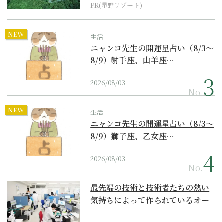
PR(星野リゾート)
NEW
生活
ニャンコ先生の開運星占い（8/3～
8/9）射手座、山羊座…
2026/08/03
No.
NEW
生活
ニャンコ先生の開運星占い（8/3～
8/9）獅子座、乙女座…
2026/08/03
No.
最先端の技術と技術者たちの熱い
気持ちによって作られているオー
ダーメイド補聴器