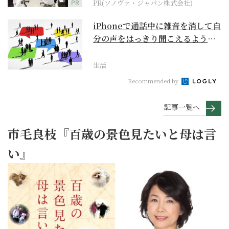
PR
PR(ソノヴァ・ジャパン株式会社)
iPhoneで通話中に雑音を消して自
分の声をはっきり聞こえるように
するには？【ス...
生活
Recommended by
記事一覧へ
市毛良枝『百歳の景色見たいと母は言
い』