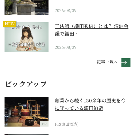
2026/08/09
NEW
三法師（織田秀信）とは？ 清洲会
議で織田…
2026/08/09
記事一覧へ
ピックアップ
創業から続く150余年の歴史を今
に守っている濵田酒造
PR
PR(濵田酒造)