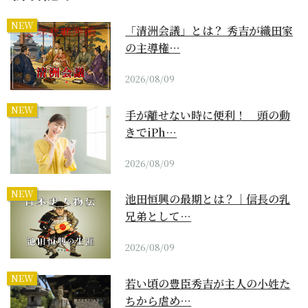
NEW
「清洲会議」とは？ 秀吉が織田家
の主導権…
2026/08/09
NEW
手が離せない時に便利！ 頭の動
きでiPh…
2026/08/09
NEW
池田恒興の最期とは？｜信長の乳
兄弟として…
2026/08/09
NEW
若い頃の豊臣秀吉が主人の小姓た
ちから虐め…