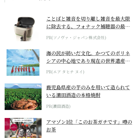
ことばと雑音を切り離し雑音を最大限
に除去する、フォナック補聴器の最上
位モデル
PR(ソノヴァ・ジャパン株式会社)
海の民が紡いだ文化。かつてのポリネ
シアの中心地であり現在の世界遺産か
らみえてくる...
PR(エア タヒチ ヌイ)
鹿児島県産の芋のみを用いて造られて
いる濵田酒造の本格焼酎
PR(濵田酒造)
アマゾン1位「このお茶ガチです」噂の
お茶