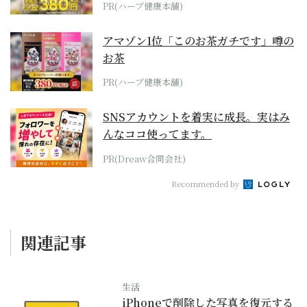
PR(ハーブ健康本舗)
アマゾン1位「このお茶ガチです」噂の
お茶
PR(ハーブ健康本舗)
SNSアカウントを着実に成長。実はみ
んなココ使ってます。
PR(Dreaw合同会社)
Recommended by
関連記事
生活
iPhoneで削除した写真を復元する