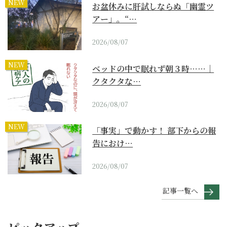
NEW
お盆休みに肝試しならぬ「幽霊ツ
アー」。“…
2026/08/07
NEW
ベッドの中で眠れず朝３時……｜
クタクタな…
2026/08/07
NEW
「事実」で動かす！ 部下からの報
告におけ…
2026/08/07
記事一覧へ