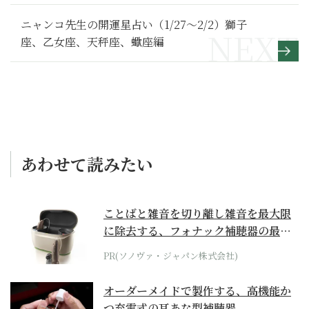
乃夢噺～ 満喫リポート編】江戸猫編
ニャンコ先生の開運星占い（1/27～2/2）獅子
座、乙女座、天秤座、蠍座編
あわせて読みたい
ことばと雑音を切り離し雑音を最大限
に除去する、フォナック補聴器の最上
位モデル
PR(ソノヴァ・ジャパン株式会社)
オーダーメイドで製作する、高機能か
つ充電式の耳あな型補聴器