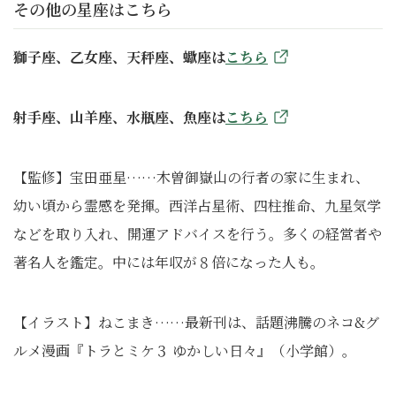
その他の星座はこちら
獅子座、乙女座、天秤座、蠍座は
こちら
射手座、山羊座、水瓶座、魚座は
こちら
【監修】宝田亜星……木曽御嶽山の行者の家に生まれ、
幼い頃から霊感を発揮。西洋占星術、四柱推命、九星気学
などを取り入れ、開運アドバイスを行う。多くの経営者や
著名人を鑑定。中には年収が８倍になった人も。
【イラスト】ねこまき……最新刊は、話題沸騰のネコ&グ
ルメ漫画『トラとミケ３ ゆかしい日々』（小学館）。