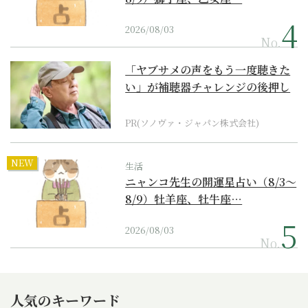
2026/08/03
No.
「ヤブサメの声をもう一度聴きた
い」が補聴器チャレンジの後押し
に
PR(ソノヴァ・ジャパン株式会社)
NEW
生活
ニャンコ先生の開運星占い（8/3～
8/9）牡羊座、牡牛座…
2026/08/03
No.
人気のキーワード