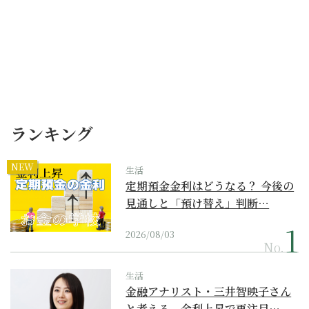
ランキング
NEW
生活
定期預金金利はどうなる？ 今後の
見通しと「預け替え」判断…
2026/08/03
No.
生活
金融アナリスト・三井智映子さん
と考える、金利上昇で再注目…