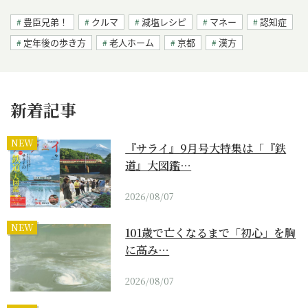
豊臣兄弟！
クルマ
減塩レシピ
マネー
認知症
定年後の歩き方
老人ホーム
京都
漢方
新着記事
NEW
『サライ』9月号大特集は「『鉄
道』大図鑑…
2026/08/07
NEW
101歳で亡くなるまで「初心」を胸
に高み…
2026/08/07