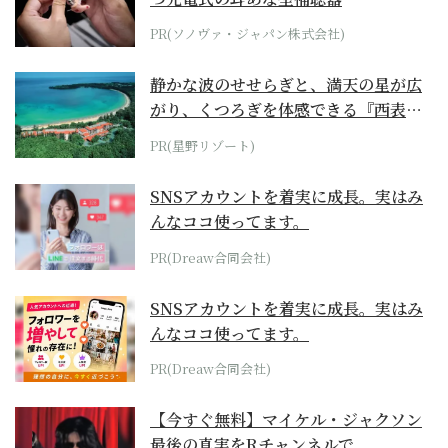
PR(ソノヴァ・ジャパン株式会社)
静かな波のせせらぎと、満天の星が広
がり、くつろぎを体感できる『西表島
ホテル by...
PR(星野リゾート)
SNSアカウントを着実に成長。実はみ
んなココ使ってます。
PR(Dreaw合同会社)
SNSアカウントを着実に成長。実はみ
んなココ使ってます。
PR(Dreaw合同会社)
【今すぐ無料】マイケル・ジャクソン
最後の真実をRチャンネルで