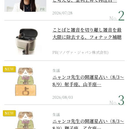
PR
2026/07/28
No.
ことばと雑音を切り離し雑音を最
大限に除去する、フォナック補聴
器の最上位モデル
PR(ソノヴァ・ジャパン株式会社)
NEW
生活
ニャンコ先生の開運星占い（8/3～
8/9）射手座、山羊座…
2026/08/03
No.
NEW
生活
ニャンコ先生の開運星占い（8/3～
8/9）獅子座、乙女座…