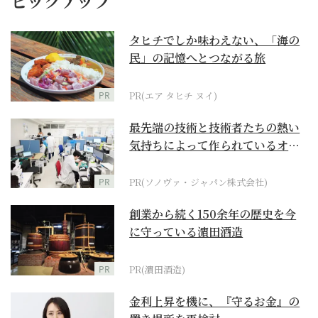
ピックアップ
タヒチでしか味わえない、「海の
民」の記憶へとつながる旅
PR
PR(エア タヒチ ヌイ)
最先端の技術と技術者たちの熱い
気持ちによって作られているオー
ダーメイド補聴器
PR
PR(ソノヴァ・ジャパン株式会社)
創業から続く150余年の歴史を今
に守っている濵田酒造
PR
PR(濵田酒造)
金利上昇を機に、『守るお金』の