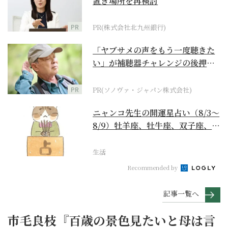
置き場所を再検討
PR
PR(株式会社北九州銀行)
「ヤブサメの声をもう一度聴きた
い」が補聴器チャレンジの後押し
に
PR
PR(ソノヴァ・ジャパン株式会社)
ニャンコ先生の開運星占い（8/3～
8/9）牡羊座、牡牛座、双子座、蟹
座編
生活
Recommended by
記事一覧へ
市毛良枝『百歳の景色見たいと母は言