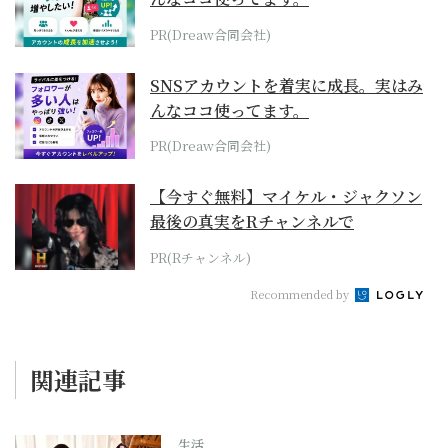
PR(Dreaw合同会社)
SNSアカウントを着実に成長。実はみ
んなココ使ってます。
PR(Dreaw合同会社)
【今すぐ無料】マイケル・ジャクソン
最後の真実をRチャンネルで
PR(Rチャンネル)
Recommended by
関連記事
生活