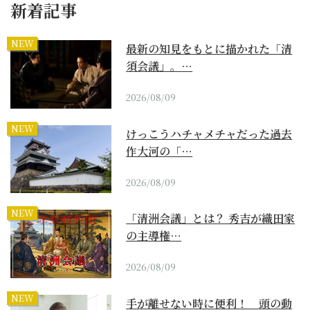
新着記事
NEW
最新の知見をもとに描かれた「清
須会議」。…
2026/08/09
NEW
けっこうハチャメチャだった過去
作大河の「…
2026/08/09
NEW
「清洲会議」とは？ 秀吉が織田家
の主導権…
2026/08/09
NEW
手が離せない時に便利！ 頭の動