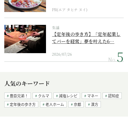
PR(エア タヒチ ヌイ)
生活
【定年後の歩き方】「定年起業し
てバーを経営」夢を叶えた6…
2026/07/26
No.
人気のキーワード
豊臣兄弟！
クルマ
減塩レシピ
マネー
認知症
定年後の歩き方
老人ホーム
京都
漢方