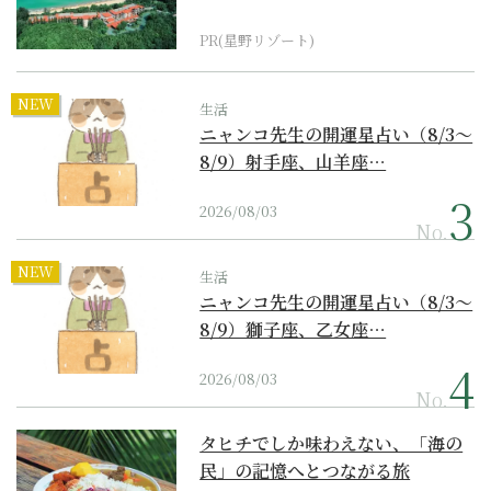
『西表島ホテル by...
PR(星野リゾート)
NEW
生活
ニャンコ先生の開運星占い（8/3～
8/9）射手座、山羊座…
2026/08/03
No.
NEW
生活
ニャンコ先生の開運星占い（8/3～
8/9）獅子座、乙女座…
2026/08/03
No.
タヒチでしか味わえない、「海の
民」の記憶へとつながる旅