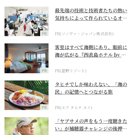
最先端の技術と技術者たちの熱い
気持ちによって作られているオー
ダーメイド補聴器
PR
PR(ソノヴァ・ジャパン株式会社)
客室はすべて海側にあり、眼前に
海が広がる『西表島ホテル by 星
野リゾート』
PR
PR(星野リゾート)
タヒチでしか味わえない、「海の
民」の記憶へとつながる旅
PR
PR(エア タヒチ ヌイ)
「ヤブサメの声をもう一度聴きた
い」が補聴器チャレンジの後押し