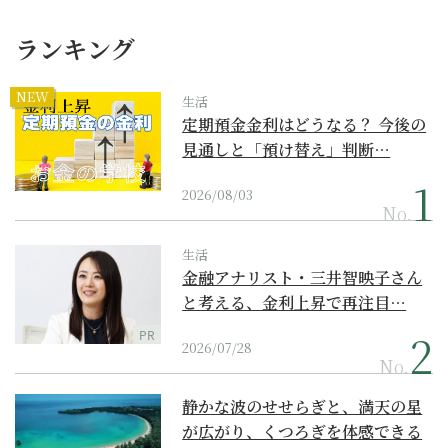
ランキング
NEW
生活
定期預金金利はどうなる？ 今後の
見通しと「預け替え」判断…
2026/08/03
No.
生活
金融アナリスト・三井智映子さん
と考える、金利上昇で再注目…
PR
2026/07/28
No.
静かな波のせせらぎと、満天の星
が広がり、くつろぎを体感できる