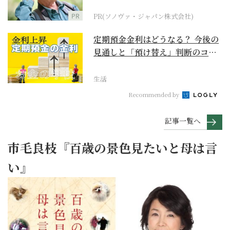
に
PR
PR(ソノヴァ・ジャパン株式会社)
定期預金金利はどうなる？ 今後の
見通しと「預け替え」判断のコツ
【お金の学校】
生活
Recommended by
記事一覧へ
市毛良枝『百歳の景色見たいと母は言
い』