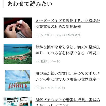
あわせて読みたい
オーダーメイドで製作する、高機能か
つ充電式の耳あな型補聴器
PR(ソノヴァ・ジャパン株式会社)
静かな波のせせらぎと、満天の星が広
がり、くつろぎを体感できる『西表島
ホテル by...
PR(星野リゾート)
海の民が紡いだ文化。かつてのポリネ
シアの中心地であり現在の世界遺産か
らみえてくる...
PR(エア タヒチ ヌイ)
SNSアカウントを着実に成長。実はみ
んなココ使ってます。