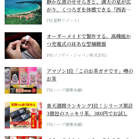
静かな波のせせらぎと、満天の星が広
がり、くつろぎを体感できる『西表島
ホテル by...
PR(星野リゾート)
オーダーメイドで製作する、高機能か
つ充電式の耳あな型補聴器
PR(ソノヴァ・ジャパン株式会社)
アマゾン1位「このお茶ガチです」噂の
お茶
PR(ハーブ健康本舗)
楽天週間ランキング1位！シリーズ累計
3億包のスッキリ茶。380円でお試し
PR(ハーブ健康本舗)