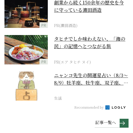
創業から続く150余年の歴史を今
に守っている濵田酒造
PR
PR(濵田酒造)
タヒチでしか味わえない、「海の
民」の記憶へとつながる旅
PR
PR(エア タヒチ ヌイ)
ニャンコ先生の開運星占い（8/3～
8/9）牡羊座、牡牛座、双子座、蟹
座編
生活
Recommended by
記事一覧へ