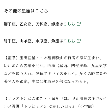
その他の星座はこちら
獅子座、乙女座、天秤座、蠍座は
こちら
射手座、山羊座、水瓶座、魚座は
こちら
【監修】宝田亜星……木曽御嶽山の行者の家に生まれ、
幼い頃から霊感を発揮。西洋占星術、四柱推命、九星気学
などを取り入れ、開運アドバイスを行う。多くの経営者や
著名人を鑑定。中には年収が８倍になった人も。
【イラスト】ねこまき……最新刊は、話題沸騰のネコ&グ
ルメ漫画『トラとミケ３ ゆかしい日々』（小学館）。