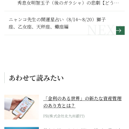
秀息女明智玉子（後のガラシャ）の悲劇【どうす
る家康 満喫リポート】戦国秘史秘伝編
ニャンコ先生の開運星占い（8/14～8/20）獅子
座、乙女座、天秤座、蠍座編
あわせて読みたい
「金利のある世界」の新たな資産管理
のあり方とは？
PR(株式会社北九州銀行)