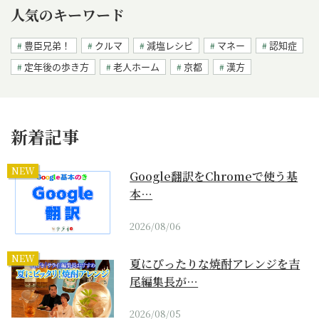
人気のキーワード
豊臣兄弟！
クルマ
減塩レシピ
マネー
認知症
定年後の歩き方
老人ホーム
京都
漢方
新着記事
NEW
Google翻訳をChromeで使う基
本…
2026/08/06
NEW
夏にぴったりな焼酎アレンジを吉
尾編集長が…
2026/08/05