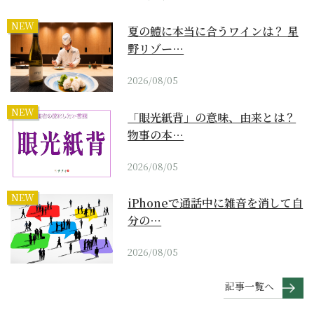
NEW
夏の鱧に本当に合うワインは？ 星
野リゾー…
2026/08/05
NEW
「眼光紙背」の意味、由来とは？
物事の本…
2026/08/05
NEW
iPhoneで通話中に雑音を消して自
分の…
2026/08/05
記事一覧へ