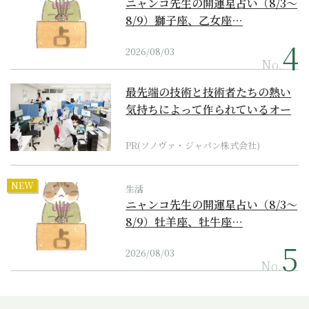
ニャンコ先生の開運星占い（8/3～
8/9）獅子座、乙女座…
2026/08/03
No.
最先端の技術と技術者たちの熱い
気持ちによって作られているオー
ダーメイド補聴器
PR(ソノヴァ・ジャパン株式会社)
NEW
生活
ニャンコ先生の開運星占い（8/3～
8/9）牡羊座、牡牛座…
2026/08/03
No.