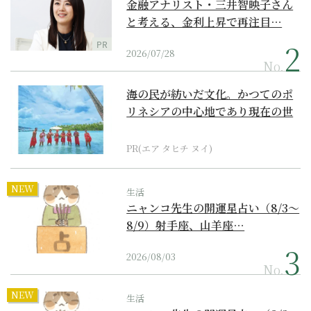
金融アナリスト・三井智映子さん
と考える、金利上昇で再注目…
PR
2026/07/28
No.
海の民が紡いだ文化。かつてのポ
リネシアの中心地であり現在の世
界遺産からみえてくる...
PR(エア タヒチ ヌイ)
NEW
生活
ニャンコ先生の開運星占い（8/3～
8/9）射手座、山羊座…
2026/08/03
No.
NEW
生活