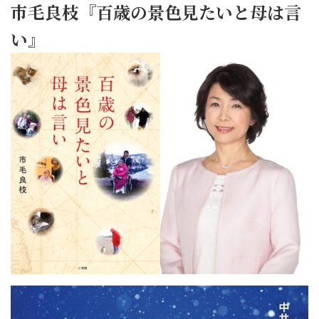
市毛良枝『百歳の景色見たいと母は言
い』