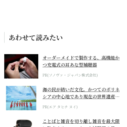
あわせて読みたい
オーダーメイドで製作する、高機能か
つ充電式の耳あな型補聴器
PR(ソノヴァ・ジャパン株式会社)
海の民が紡いだ文化。かつてのポリネ
シアの中心地であり現在の世界遺産か
らみえてくる...
PR(エア タヒチ ヌイ)
ことばと雑音を切り離し雑音を最大限