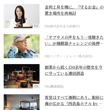
金利上昇を機に、『守るお金』の
置き場所を再検討
PR
PR(株式会社北九州銀行)
「ヤブサメの声をもう一度聴きた
い」が補聴器チャレンジの後押し
に
PR
PR(ソノヴァ・ジャパン株式会社)
創業から続く150余年の歴史を今
に守っている濵田酒造
PR
PR(濵田酒造)
客室はすべて海側にあり、眼前に
海が広がる『西表島ホテル by 星
野リゾート』