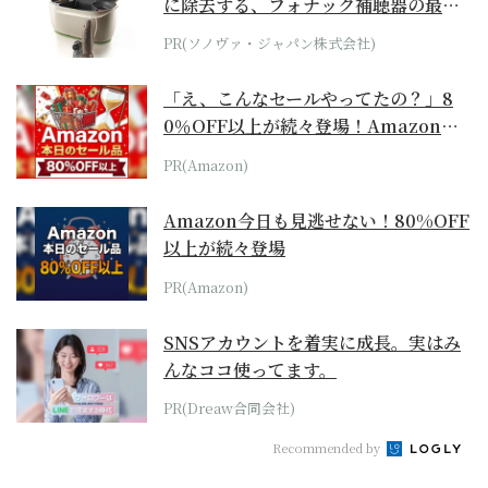
に除去する、フォナック補聴器の最上
位モデル
PR(ソノヴァ・ジャパン株式会社)
「え、こんなセールやってたの？」8
0％OFF以上が続々登場！Amazonの
本気が...
PR(Amazon)
Amazon今日も見逃せない！80%OFF
以上が続々登場
PR(Amazon)
SNSアカウントを着実に成長。実はみ
んなココ使ってます。
PR(Dreaw合同会社)
Recommended by