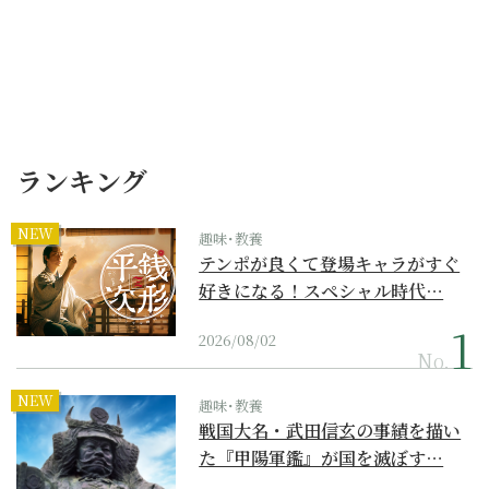
ランキング
NEW
趣味･教養
テンポが良くて登場キャラがすぐ
好きになる！スペシャル時代…
2026/08/02
No.
NEW
趣味･教養
戦国大名・武田信玄の事績を描い
た『甲陽軍鑑』が国を滅ぼす…