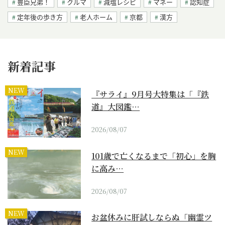
豊臣兄弟！
クルマ
減塩レシピ
マネー
認知症
定年後の歩き方
老人ホーム
京都
漢方
新着記事
NEW
『サライ』9月号大特集は「『鉄
道』大図鑑…
2026/08/07
NEW
101歳で亡くなるまで「初心」を胸
に高み…
2026/08/07
NEW
お盆休みに肝試しならぬ「幽霊ツ