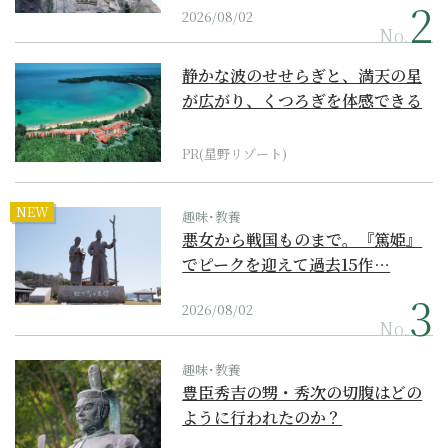
2026/08/02
No.
静かな波のせせらぎと、満天の星
が広がり、くつろぎを体感できる
『西表島ホテル by...
PR(星野リゾート)
NEW
趣味･教養
悪女から戦国ものまで。『篤姫』
でピークを迎えて過去15作…
2026/08/02
No.
趣味･教養
豊臣秀吉の甥・秀次の切腹はどの
ように行われたのか？