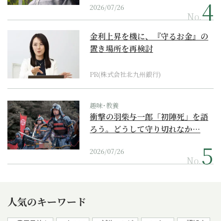
2026/07/26
No.
金利上昇を機に、『守るお金』の
置き場所を再検討
PR(株式会社北九州銀行)
趣味･教養
衝撃の羽柴与一郎「初陣死」を語
ろう。どうして守り切れなか…
2026/07/26
No.
人気のキーワード