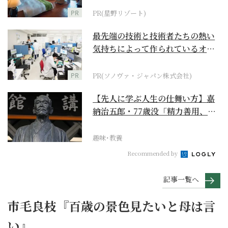
PR
PR(星野リゾート)
最先端の技術と技術者たちの熱い
気持ちによって作られているオー
ダーメイド補聴器
PR
PR(ソノヴァ・ジャパン株式会社)
【先人に学ぶ人生の仕舞い方】嘉
納治五郎・77歳没「精力善用、自
他共栄」
趣味･教養
Recommended by
記事一覧へ
市毛良枝『百歳の景色見たいと母は言
い』