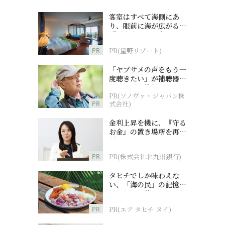
客室はすべて海側にあ
り、眼前に海が広がる
『西表島ホテル by 星野
リゾート』
PR
PR(星野リゾート)
「ヤブサメの声をもう一
度聴きたい」が補聴器チ
ャレンジの後押しに
PR(ソノヴァ・ジャパン株
PR
式会社)
金利上昇を機に、『守る
お金』の置き場所を再検
討
PR
PR(株式会社北九州銀行)
タヒチでしか味わえな
い、「海の民」の記憶へ
とつながる旅
PR
PR(エア タヒチ ヌイ)