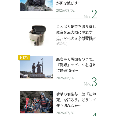
が国を滅ぼす…
2026/08/02
No.
ことばと雑音を切り離し
雑音を最大限に除去す
る、フォナック補聴器の
PR(ソノヴァ・ジャパン株
最上位モデル
式会社)
NEW
悪女から戦国ものまで。
『篤姫』でピークを迎え
て過去15作…
2026/08/02
No.
衝撃の羽柴与一郎「初陣
死」を語ろう。どうして
守り切れなか…
2026/07/26