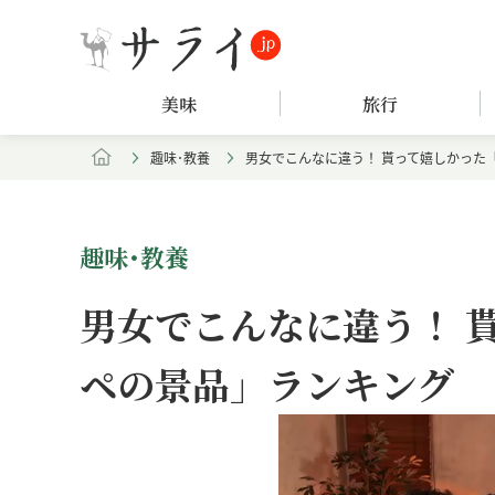
美味
旅行
趣味･教養
男女でこんなに違う！ 貰って嬉しかった
趣味･教養
男女でこんなに違う！ 
ペの景品」ランキング