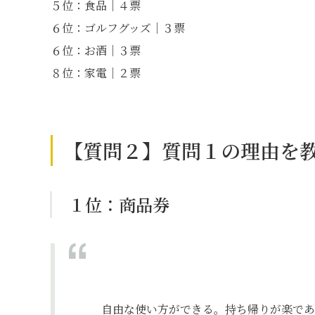
５位：食品｜４票
６位：ゴルフグッズ｜３票
６位：お酒｜３票
８位：家電｜２票
【質問２】質問１の理由を
１位：商品券
自由な使い方ができる。持ち帰りが楽であ