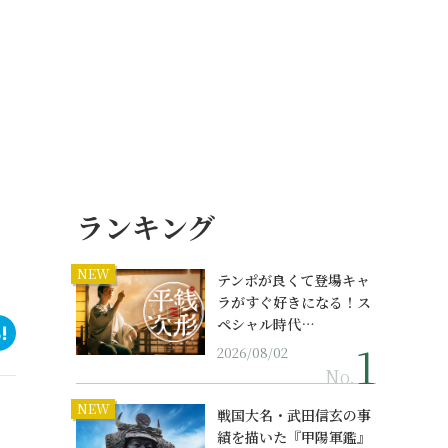
ランキング
NEW
テンポが良くて登場キャ
ラがすぐ好きになる！ス
ペシャル時代…
2026/08/02
No.
NEW
戦国大名・武田信玄の事
績を描いた『甲陽軍鑑』