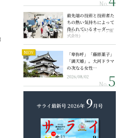
No.
最先端の技術と技術者た
ちの熱い気持ちによって
作られているオーダーメ
PR(ソノヴァ・ジャパン株
イド補聴器
式会社)
嬉
NEW
「卑弥呼」「藤原薬子」
「満天姫」。大河ドラマ
の次なる女性…
2026/08/02
No.
9
サライ最新号
2026年
月号