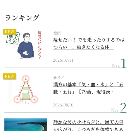
ランキング
NEW
健康
痩せたい！ でも走ったりするのは
つらい…。動きたくなる体…
2026/07/31
No.
NEW
サライ
漢方の基本「気・血・水」と「五
臓・五行」【79歳、現役漢…
2026/08/01
No.
静かな波のせせらぎと、満天の星
が広がり、くつろぎを体感できる