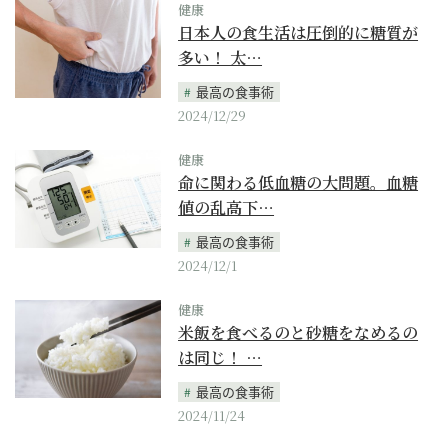
健康
日本人の食生活は圧倒的に糖質が
多い！ 太…
最高の食事術
2024/12/29
健康
命に関わる低血糖の大問題。血糖
値の乱高下…
最高の食事術
2024/12/1
健康
米飯を食べるのと砂糖をなめるの
は同じ！ …
最高の食事術
2024/11/24