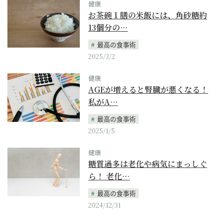
健康
お茶碗１膳の米飯には、角砂糖約
13個分の…
最高の食事術
2025/3/2
健康
AGEが増えると腎臓が悪くなる！
私がA…
最高の食事術
2025/1/5
健康
糖質過多は老化や病気にまっしぐ
ら！ 老化…
最高の食事術
2024/12/31