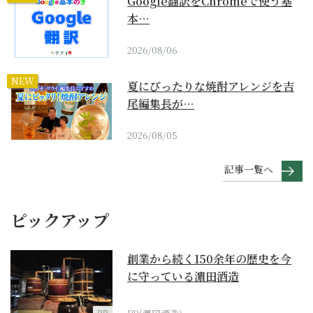
Google翻訳をChromeで使う基
本…
2026/08/06
NEW
夏にぴったりな焼酎アレンジを吉
尾編集長が…
2026/08/05
記事一覧へ
ピックアップ
創業から続く150余年の歴史を今
に守っている濵田酒造
PR