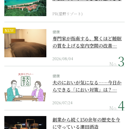
『西表島ホテル by...
PR(星野リゾート)
NEW
健康
専門家が指南する、驚くほど睡眠
の質を上げる室内空間の改善…
2026/08/04
No.
健康
夫のにおいが気になる……今日か
らできる「におい対策」は？…
2026/07/24
No.
創業から続く150余年の歴史を今
に守っている濵田酒造