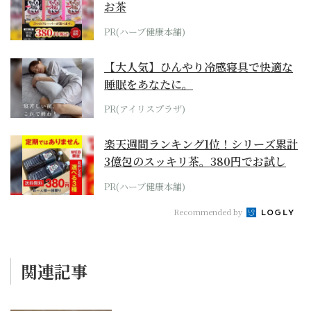
お茶
PR(ハーブ健康本舗)
【大人気】ひんやり冷感寝具で快適な
睡眠をあなたに。
PR(アイリスプラザ)
楽天週間ランキング1位！シリーズ累計
3億包のスッキリ茶。380円でお試し
PR(ハーブ健康本舗)
Recommended by
関連記事