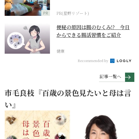
野リゾート』
PR
PR(星野リゾート)
便秘の原因は腸のむくみ!? 今日
からできる腸活習慣をご紹介
健康
Recommended by
記事一覧へ
市毛良枝『百歳の景色見たいと母は言
い』