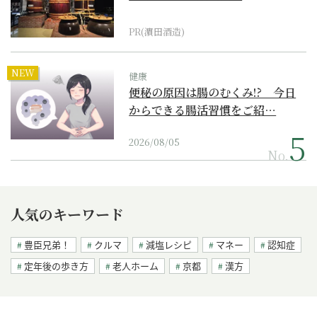
PR(濵田酒造)
NEW
健康
便秘の原因は腸のむくみ!? 今日
からできる腸活習慣をご紹…
2026/08/05
No.
人気のキーワード
豊臣兄弟！
クルマ
減塩レシピ
マネー
認知症
定年後の歩き方
老人ホーム
京都
漢方