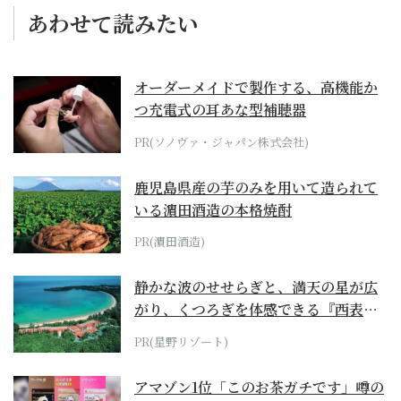
あわせて読みたい
オーダーメイドで製作する、高機能か
つ充電式の耳あな型補聴器
PR(ソノヴァ・ジャパン株式会社)
鹿児島県産の芋のみを用いて造られて
いる濵田酒造の本格焼酎
PR(濵田酒造)
静かな波のせせらぎと、満天の星が広
がり、くつろぎを体感できる『西表島
ホテル by...
PR(星野リゾート)
アマゾン1位「このお茶ガチです」噂の