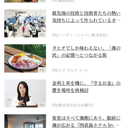
PR(濵田酒造)
最先端の技術と技術者たちの熱い
気持ちによって作られているオー
ダーメイド補聴器
PR
PR(ソノヴァ・ジャパン株式会社)
タヒチでしか味わえない、「海の
民」の記憶へとつながる旅
PR
PR(エア タヒチ ヌイ)
金利上昇を機に、『守るお金』の
置き場所を再検討
PR
PR(株式会社北九州銀行)
客室はすべて海側にあり、眼前に
海が広がる『西表島ホテル by 星