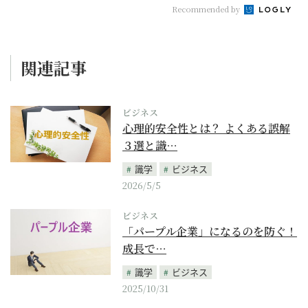
Recommended by
関連記事
ビジネス
心理的安全性とは？ よくある誤解
３選と識…
識学
ビジネス
2026/5/5
ビジネス
「パープル企業」になるのを防ぐ！
成長で…
識学
ビジネス
2025/10/31