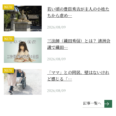
NEW
若い頃の豊臣秀吉が主人の小姓た
ちから虐め…
2026/08/09
NEW
三法師（織田秀信）とは？ 清洲会
議で織田…
2026/08/09
NEW
「ママ」との同居。壁はないけれ
ど感じる「…
2026/08/09
記事一覧へ