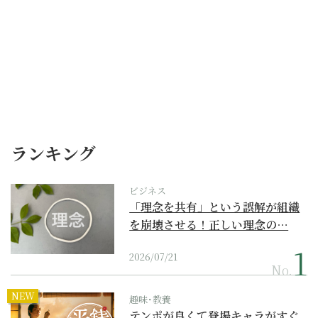
ランキング
ビジネス
「理念を共有」という誤解が組織
を崩壊させる！正しい理念の…
2026/07/21
No.
NEW
趣味･教養
テンポが良くて登場キャラがすぐ