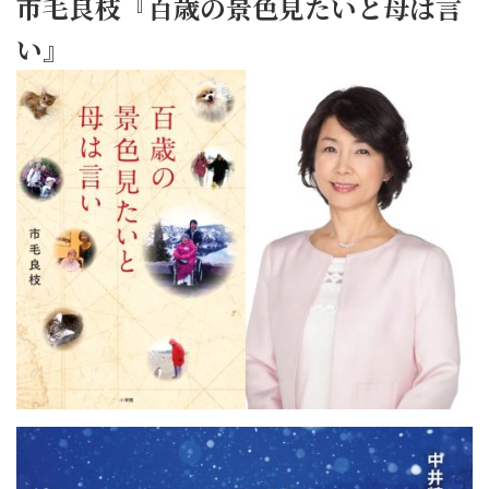
市毛良枝『百歳の景色見たいと母は言
い』