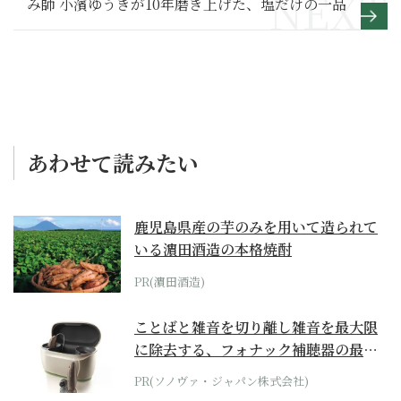
み師 小濱ゆうきが10年磨き上げた、塩だけの一品
あわせて読みたい
鹿児島県産の芋のみを用いて造られて
いる濵田酒造の本格焼酎
PR(濵田酒造)
ことばと雑音を切り離し雑音を最大限
に除去する、フォナック補聴器の最上
位モデル
PR(ソノヴァ・ジャパン株式会社)