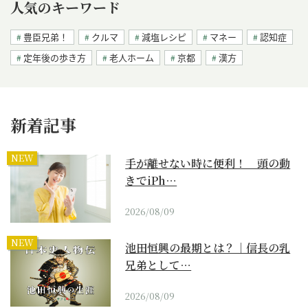
人気のキーワード
豊臣兄弟！
クルマ
減塩レシピ
マネー
認知症
定年後の歩き方
老人ホーム
京都
漢方
新着記事
NEW
手が離せない時に便利！ 頭の動
きでiPh…
2026/08/09
NEW
池田恒興の最期とは？｜信長の乳
兄弟として…
2026/08/09