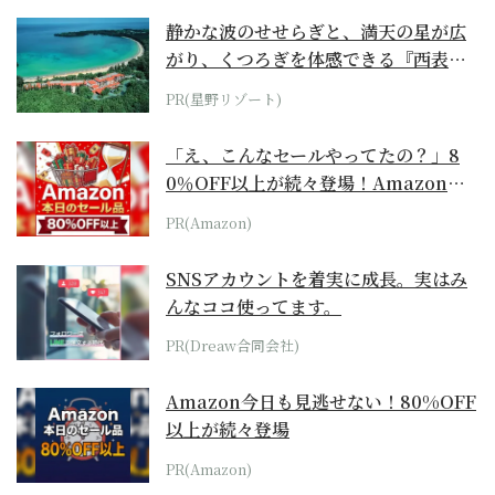
静かな波のせせらぎと、満天の星が広
がり、くつろぎを体感できる『西表島
ホテル by...
PR(星野リゾート)
「え、こんなセールやってたの？」8
0％OFF以上が続々登場！Amazonの
本気が...
PR(Amazon)
SNSアカウントを着実に成長。実はみ
んなココ使ってます。
PR(Dreaw合同会社)
Amazon今日も見逃せない！80%OFF
以上が続々登場
PR(Amazon)