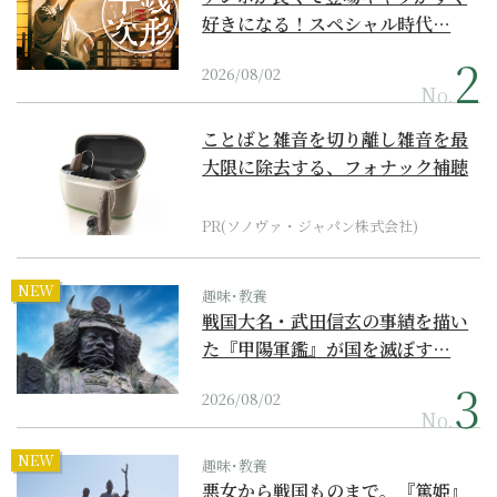
好きになる！スペシャル時代…
2026/08/02
No.
ことばと雑音を切り離し雑音を最
大限に除去する、フォナック補聴
器の最上位モデル
PR(ソノヴァ・ジャパン株式会社)
NEW
趣味･教養
戦国大名・武田信玄の事績を描い
た『甲陽軍鑑』が国を滅ぼす…
2026/08/02
No.
NEW
趣味･教養
悪女から戦国ものまで。『篤姫』