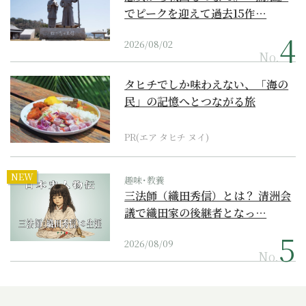
でピークを迎えて過去15作…
2026/08/02
No.
タヒチでしか味わえない、「海の
民」の記憶へとつながる旅
PR(エア タヒチ ヌイ)
NEW
趣味･教養
三法師（織田秀信）とは？ 清洲会
議で織田家の後継者となっ…
2026/08/09
No.