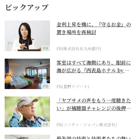
ピックアップ
金利上昇を機に、『守るお金』の
置き場所を再検討
PR
PR(株式会社北九州銀行)
客室はすべて海側にあり、眼前に
海が広がる『西表島ホテル by 星
野リゾート』
PR
PR(星野リゾート)
「ヤブサメの声をもう一度聴きた
い」が補聴器チャレンジの後押し
に
PR
PR(ソノヴァ・ジャパン株式会社)
最先端の技術と技術者たちの熱い