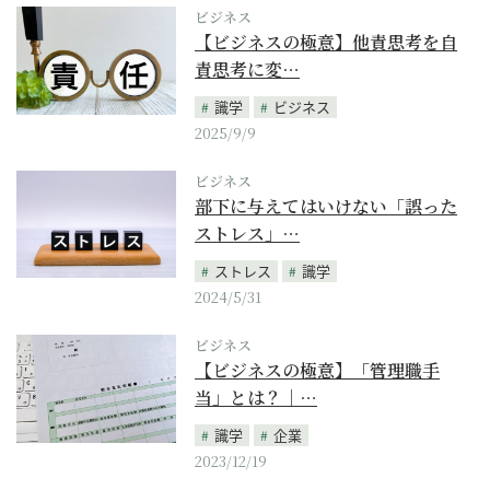
ビジネス
【ビジネスの極意】他責思考を自
責思考に変…
識学
ビジネス
2025/9/9
ビジネス
部下に与えてはいけない「誤った
ストレス」…
ストレス
識学
2024/5/31
ビジネス
【ビジネスの極意】「管理職手
当」とは？｜…
識学
企業
2023/12/19