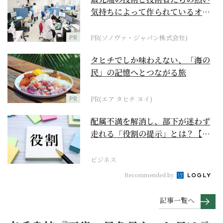
気持ちによって作られているオー
ダーメイド補聴器
PR
PR(ソノヴァ・ジャパン株式会社)
タヒチでしか味わえない、「海の
民」の記憶へとつながる旅
PR
PR(エア タヒチ ヌイ)
配属不満を解消し、部下が迷わず
走れる「役割の提示」とは？【ビ
ジネスの極意】
ビジネス
Recommended by
記事一覧へ