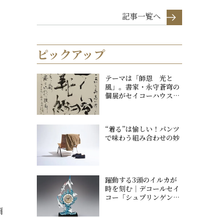
記事一覧へ
ピックアップ
テーマは「師恩 光と
風」。書家・永守蒼穹の
個展がセイコーハウスホ
ール（銀座・和光...
“着る”は愉しい！パンツ
で味わう組み合わせの妙
躍動する3頭のイルカが
時を刻む｜デコールセイ
コー「シュプリンゲンク
ロック 翔」
肩