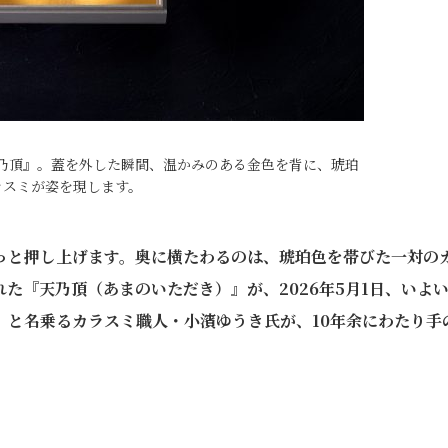
乃頂』。蓋を外した瞬間、温かみのある金色を背に、琥珀
ラスミが姿を現します。
っと押し上げます。奥に横たわるのは、琥珀色を帯びた一対の
た『天乃頂（あまのいただき）』が、2026年5月1日、いよ
」と名乗るカラスミ職人・小濱ゆうき氏が、10年余にわたり手