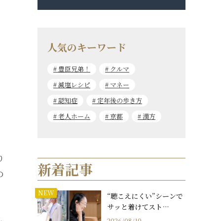
人気のキーワード
豊臣兄弟！
クルマ
減塩レシピ
マネー
認知症
定年後の歩き方
老人ホーム
京都
漢方
り
新着記事
の
NEW
“聴こえにくい”シーンで
サッと着けてスト…
2026/08/10