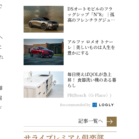
で
DSオートモビルのフラ
ッグシップ「N°8」｜孤
高のフレンチラグジュア
リー
へ
アルファ ロメオ トナー
に
レ｜美しいものは人生を
豊かにする
れ
毎日使えばQOLが急上
昇！ 食器洗い機のある暮
らし
輝
PR(Bosch（G-Place）)
届
Recommended by
ド
記事一覧へ
サライプレミアム倶楽部