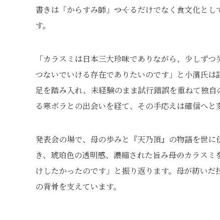
書きは「からすみ師」――つくるだけでなく食文化と
す。
「カラスミは日本三大珍味でありながら、少しずつ
つないでいける存在でありたいのです」と小濱氏は
足を踏み入れ、未経験のまま試行錯誤を重ねて独自の
る寒ボラとの出会いを経て、その手応えは確信へと
発表会の場で、母の歩みと『天乃頂』の物語を世に
き、琥珀色の透明感、濃縮された旨み――母のカラス
けしたかったのです」と振り返ります。母が紡いだ
の背骨を支えています。