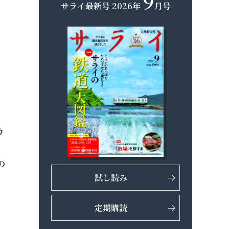
9
サライ最新号
2026年
月号
カ
い
の
試し読み
定期購読