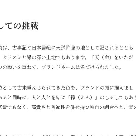
しての挑戦
崎は、古事記や日本書紀に天孫降臨の地として記されるととも
、カラスミと縁の深い土地でもあります。「天（命）をいただ
つの願いを重ねて、ブランドネームは名づけられました。
位として古来重んじられてきた色を、ブランドの顔に据えまし
あると同時に、人と人とを結ぶ「縁（えん）」のしるしでもあ
京紫でもなく、高貴さと普遍性を併せ持つ独自の調合へと、紫