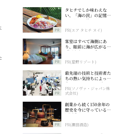
タヒチでしか味わえな
い、「海の民」の記憶へ
とつながる旅
よ
PR
PR(エア タヒチ ヌイ)
客室はすべて海側にあ
り、眼前に海が広がる
『西表島ホテル by 星野
た
リゾート』
PR
PR(星野リゾート)
最先端の技術と技術者た
ちの熱い気持ちによって
作られているオーダーメ
PR(ソノヴァ・ジャパン株
イド補聴器
PR
式会社)
創業から続く150余年の
歴史を今に守っている濵
田酒造
PR
PR(濵田酒造)