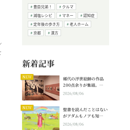
豊臣兄弟！
クルマ
減塩レシピ
マネー
認知症
定年後の歩き方
老人ホーム
京都
漢方
ン
て
新着記事
NEW
稀代の浮世絵師の作品
200点余りが集結。…
2026/08/06
NEW
聖書を読んだことはない
がアダムもノアも知…
2026/08/06