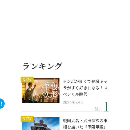
ランキング
NEW
テンポが良くて登場キャ
ラがすぐ好きになる！ス
ペシャル時代…
2026/08/02
No.
NEW
戦国大名・武田信玄の事
績を描いた『甲陽軍鑑』