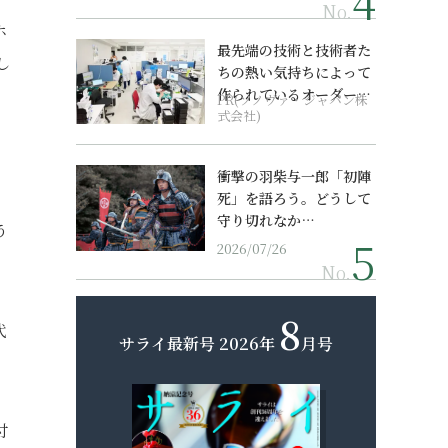
No.
ホ
最先端の技術と技術者た
し
ちの熱い気持ちによって
作られているオーダーメ
PR(ソノヴァ・ジャパン株
イド補聴器
式会社)
衝撃の羽柴与一郎「初陣
死」を語ろう。どうして
守り切れなか…
う
2026/07/26
No.
8
代
サライ最新号
2026年
月号
付