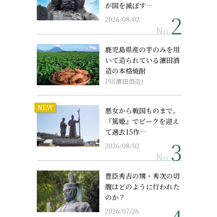
が国を滅ぼす…
2026/08/02
No.
鹿児島県産の芋のみを用
いて造られている濵田酒
造の本格焼酎
PR(濵田酒造)
NEW
悪女から戦国ものまで。
『篤姫』でピークを迎え
て過去15作…
2026/08/02
No.
豊臣秀吉の甥・秀次の切
腹はどのように行われた
のか？
2026/07/26