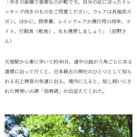
「歩きの装備で重要なのが靴です。自分の足に合ったトレ
ッキング向きのものをご用意ください。ウェアは長袖長ズ
ボン。ほかに、防寒着、レインウェアか携行用の雨傘、ラ
イト、行動食（軽食）、水も携帯しましょう」（辰野さ
ん）
天理駅から東に歩いて約40分、道中の曲がり角ごとにある
道標に沿って行くと、日本最古の神社のひとつとして知ら
れる石上神宮の参道に出る。境内に入ると、放し飼いにさ
れた神使いの鶏「長鳴鶏」が出迎えてくれた。