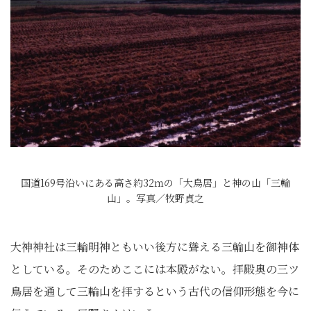
国道169号沿いにある高さ約32ｍの「大鳥居」と神の山「三輪
山」。写真／牧野貞之
大神神社は三輪明神ともいい後方に聳える三輪山を御神体
としている。そのためここには本殿がない。拝殿奥の三ツ
鳥居を通して三輪山を拝するという古代の信仰形態を今に