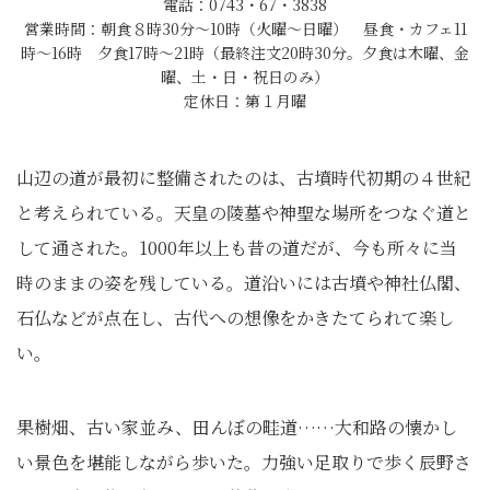
電話：0743・67・3838
営業時間：朝食８時30分～10時（火曜～日曜） 昼食・カフェ11
時～16時 夕食17時～21時（最終注文20時30分。夕食は木曜、金
曜、土・日・祝日のみ）
定休日：第１月曜
山辺の道が最初に整備されたのは、古墳時代初期の４世紀
と考えられている。天皇の陵墓や神聖な場所をつなぐ道と
して通された。1000年以上も昔の道だが、今も所々に当
時のままの姿を残している。道沿いには古墳や神社仏閣、
石仏などが点在し、古代への想像をかきたてられて楽し
い。
果樹畑、古い家並み、田んぼの畦道……大和路の懐かし
い景色を堪能しながら歩いた。力強い足取りで歩く辰野さ