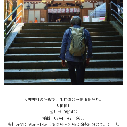
大神神社の拝殿で、御神体の三輪山を拝む。
大神神社
桜井市三輪1422
電話：0744・42・6633
参拝時間：９時～17時（※12月〜２月は16時30分まで。） 無