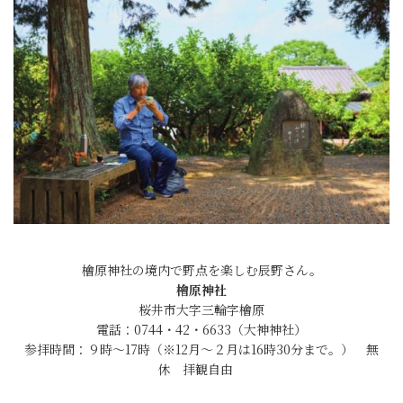
檜原神社の境内で野点を楽しむ辰野さん。
檜原神社
桜井市大字三輪字檜原
電話：0744・42・6633（大神神社）
参拝時間：９時〜17時（※12月〜２月は16時30分まで。） 無
休 拝観自由