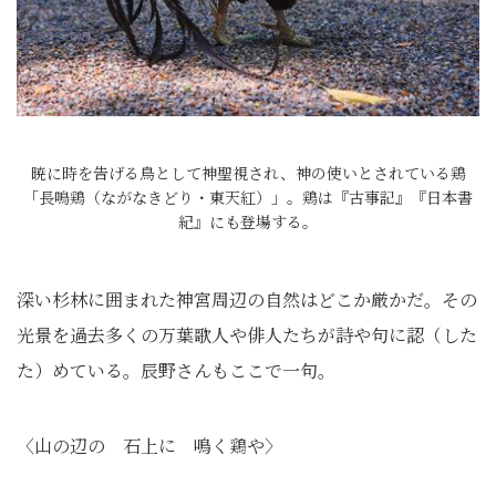
暁に時を告げる鳥として神聖視され、神の使いとされている鶏
「長鳴鶏（ながなきどり・東天紅）」。鶏は『古事記』『日本書
紀』にも登場する。
深い杉林に囲まれた神宮周辺の自然はどこか厳かだ。その
光景を過去多くの万葉歌人や俳人たちが詩や句に認（した
た）めている。辰野さんもここで一句。
〈山の辺の 石上に 鳴く鶏や〉