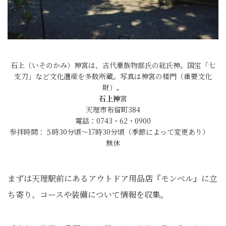
石上（いそのかみ）神宮は、古代豪族物部氏の総氏神。国宝「七
支刀」など文化遺産を多数所蔵。写真は神宮の楼門（重要文化
財）。
石上神
宮
天理市布留町384
電話：0743・62・0900
参拝時間：５時30分頃～17時30分頃（季節によって変更あり）
無休
まずは天理駅前にあるアウトドア用品店『モンベル』に立
ち寄り、コースや装備について情報を収集。