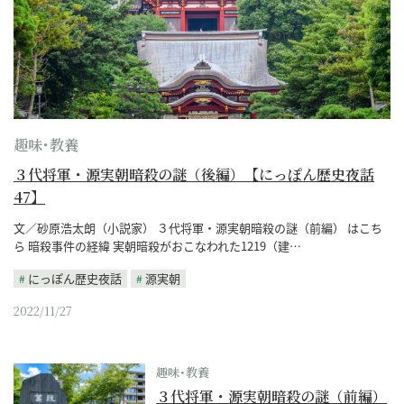
趣味･教養
３代将軍・源実朝暗殺の謎（後編）【にっぽん歴史夜話
47】
文／砂原浩太朗（小説家） ３代将軍・源実朝暗殺の謎（前編） はこち
ら 暗殺事件の経緯 実朝暗殺がおこなわれた1219（建…
にっぽん歴史夜話
源実朝
2022/11/27
趣味･教養
３代将軍・源実朝暗殺の謎（前編）