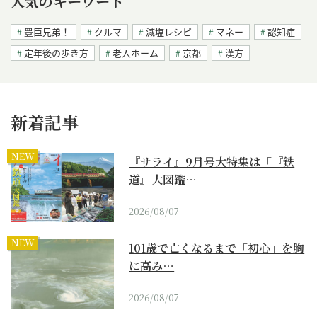
人気のキーワード
豊臣兄弟！
クルマ
減塩レシピ
マネー
認知症
定年後の歩き方
老人ホーム
京都
漢方
新着記事
NEW
『サライ』9月号大特集は「『鉄
道』大図鑑…
2026/08/07
NEW
101歳で亡くなるまで「初心」を胸
に高み…
2026/08/07