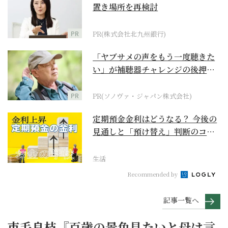
置き場所を再検討
PR
PR(株式会社北九州銀行)
「ヤブサメの声をもう一度聴きた
い」が補聴器チャレンジの後押し
に
PR
PR(ソノヴァ・ジャパン株式会社)
定期預金金利はどうなる？ 今後の
見通しと「預け替え」判断のコツ
【お金の学校】
生活
Recommended by
記事一覧へ
市毛良枝『百歳の景色見たいと母は言