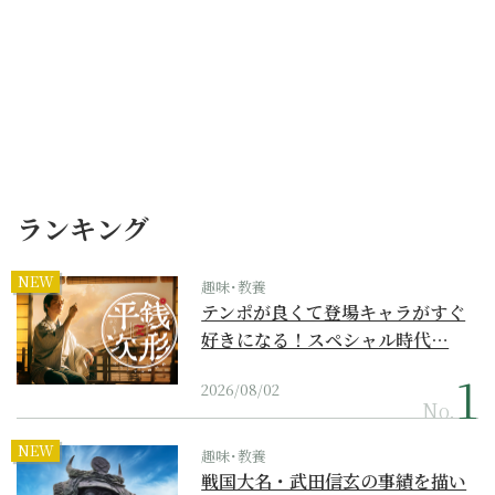
ランキング
NEW
趣味･教養
テンポが良くて登場キャラがすぐ
好きになる！スペシャル時代…
2026/08/02
No.
NEW
趣味･教養
戦国大名・武田信玄の事績を描い