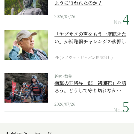
ように行われたのか？
2026/07/26
No.
「ヤブサメの声をもう一度聴きた
い」が補聴器チャレンジの後押し
に
PR(ソノヴァ・ジャパン株式会社)
趣味･教養
衝撃の羽柴与一郎「初陣死」を語
ろう。どうして守り切れなか…
2026/07/26
No.