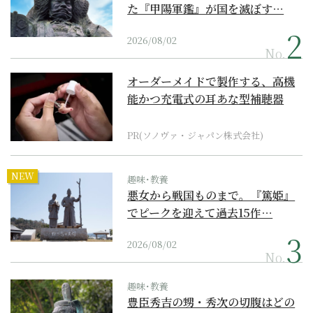
た『甲陽軍鑑』が国を滅ぼす…
2026/08/02
No.
オーダーメイドで製作する、高機
能かつ充電式の耳あな型補聴器
PR(ソノヴァ・ジャパン株式会社)
NEW
趣味･教養
悪女から戦国ものまで。『篤姫』
でピークを迎えて過去15作…
2026/08/02
No.
趣味･教養
豊臣秀吉の甥・秀次の切腹はどの