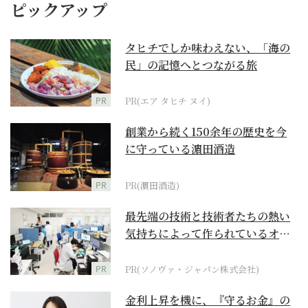
ピックアップ
タヒチでしか味わえない、「海の
民」の記憶へとつながる旅
PR
PR(エア タヒチ ヌイ)
創業から続く150余年の歴史を今
に守っている濵田酒造
PR
PR(濵田酒造)
最先端の技術と技術者たちの熱い
気持ちによって作られているオー
ダーメイド補聴器
PR
PR(ソノヴァ・ジャパン株式会社)
金利上昇を機に、『守るお金』の