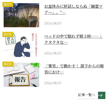
NEW
お盆休みに肝試しならぬ「幽霊ツ
アー」。“…
2026/08/07
NEW
ベッドの中で眠れず朝３時……｜
クタクタな…
2026/08/07
NEW
「事実」で動かす！ 部下からの報
告におけ…
2026/08/07
記事一覧へ