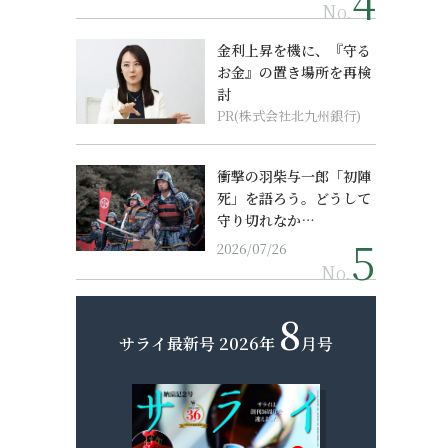
No.
金利上昇を機に、『守る
お金』の置き場所を再検
討
PR(株式会社北九州銀行)
衝撃の羽柴与一郎「初陣
死」を語ろう。どうして
守り切れなか…
2026/07/26
No.
8
サライ最新号
2026年
月号