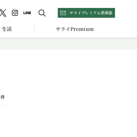
サライプレミアム倶楽部
生活
サライPremium
件