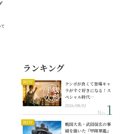
グ
めて
ランキング
NEW
テンポが良くて登場キャ
ラがすぐ好きになる！ス
ペシャル時代…
2026/08/02
No.
NEW
戦国大名・武田信玄の事
績を描いた『甲陽軍鑑』