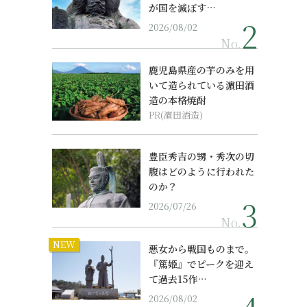
が国を滅ぼす…
2026/08/02
No.
鹿児島県産の芋のみを用
いて造られている濵田酒
造の本格焼酎
PR(濵田酒造)
豊臣秀吉の甥・秀次の切
腹はどのように行われた
のか？
2026/07/26
No.
NEW
悪女から戦国ものまで。
『篤姫』でピークを迎え
て過去15作…
2026/08/02