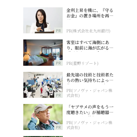
金利上昇を機に、『守る
お金』の置き場所を再検
討
PR
PR(株式会社北九州銀行)
客室はすべて海側にあ
り、眼前に海が広がる
『西表島ホテル by 星野
リゾート』
PR
PR(星野リゾート)
最先端の技術と技術者た
ちの熱い気持ちによって
作られているオーダーメ
PR(ソノヴァ・ジャパン株
イド補聴器
PR
式会社)
「ヤブサメの声をもう一
度聴きたい」が補聴器チ
ャレンジの後押しに
PR(ソノヴァ・ジャパン株
PR
式会社)