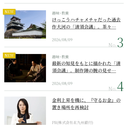
NEW
趣味･教養
けっこうハチャメチャだった過去
作大河の「清須会議」。茶々…
2026/08/09
No.
NEW
趣味･教養
最新の知見をもとに描かれた「清
須会議」。制作陣の腕の見せ…
2026/08/09
No.
金利上昇を機に、『守るお金』の
置き場所を再検討
PR(株式会社北九州銀行)