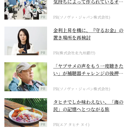
気持ちによって作られているオー
ダーメイド補聴器
PR
PR(ソノヴァ・ジャパン株式会社)
金利上昇を機に、『守るお金』の
置き場所を再検討
PR
PR(株式会社北九州銀行)
「ヤブサメの声をもう一度聴きた
い」が補聴器チャレンジの後押し
に
PR
PR(ソノヴァ・ジャパン株式会社)
タヒチでしか味わえない、「海の
民」の記憶へとつながる旅
PR
PR(エア タヒチ ヌイ)