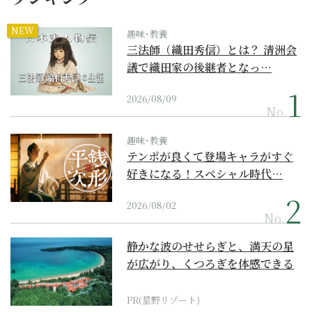
NEW
趣味･教養
三法師（織田秀信）とは？ 清洲会
議で織田家の後継者となっ…
2026/08/09
No.
趣味･教養
テンポが良くて登場キャラがすぐ
好きになる！スペシャル時代…
2026/08/02
No.
静かな波のせせらぎと、満天の星
が広がり、くつろぎを体感できる
『西表島ホテル by...
PR(星野リゾート)