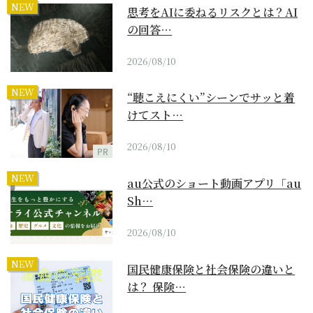
NEW
思考をAIに委ねるリスクとは？AI
の回答…
2026/08/10
NEW
“聴こえにくい”シーンでサッと着
けてスト…
2026/08/10
PR
NEW
au公式のショート動画アプリ「au
Sh…
2026/08/10
NEW
国民健康保険と社会保険の違いと
は？ 保険…