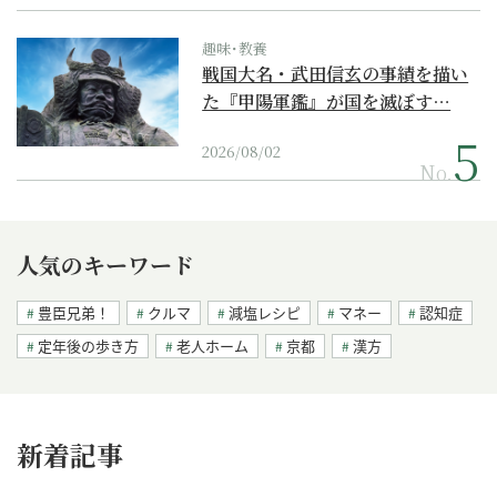
趣味･教養
戦国大名・武田信玄の事績を描い
た『甲陽軍鑑』が国を滅ぼす…
2026/08/02
No.
人気のキーワード
豊臣兄弟！
クルマ
減塩レシピ
マネー
認知症
定年後の歩き方
老人ホーム
京都
漢方
新着記事