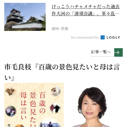
けっこうハチャメチャだった過去
作大河の「清須会議」。茶々乱
入、お市が三法師と登場...
趣味･教養
Recommended by
記事一覧へ
市毛良枝『百歳の景色見たいと母は言
い』