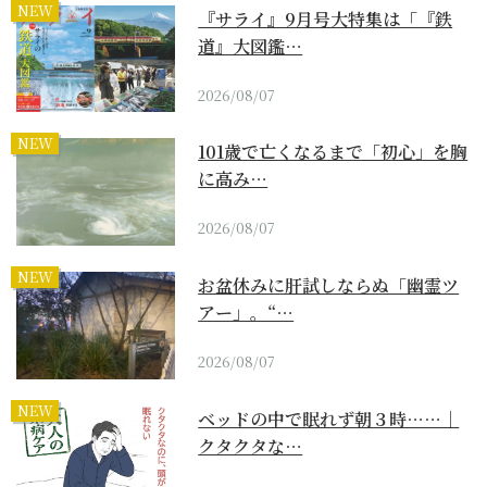
NEW
『サライ』9月号大特集は「『鉄
道』大図鑑…
2026/08/07
NEW
101歳で亡くなるまで「初心」を胸
に高み…
2026/08/07
NEW
お盆休みに肝試しならぬ「幽霊ツ
アー」。“…
2026/08/07
NEW
ベッドの中で眠れず朝３時……｜
クタクタな…