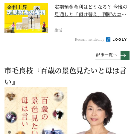
定期預金金利はどうなる？ 今後の
見通しと「預け替え」判断のコツ
【お金の学校】
生活
Recommended by
記事一覧へ
市毛良枝『百歳の景色見たいと母は言
い』