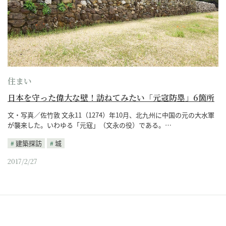
住まい
日本を守った偉大な壁！訪ねてみたい「元寇防塁」6箇所
文・写真／佐竹敦 文永11（1274）年10月、北九州に中国の元の大水軍
が襲来した。いわゆる「元寇」（文永の役）である。…
建築探訪
城
2017/2/27