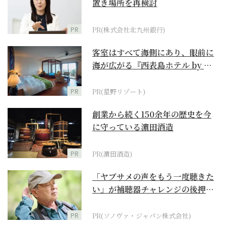
置き場所を再検討
PR
PR(株式会社北九州銀行)
客室はすべて海側にあり、眼前に
海が広がる『西表島ホテル by 星
野リゾート』
PR
PR(星野リゾート)
創業から続く150余年の歴史を今
に守っている濵田酒造
PR
PR(濵田酒造)
「ヤブサメの声をもう一度聴きた
い」が補聴器チャレンジの後押し
に
PR
PR(ソノヴァ・ジャパン株式会社)