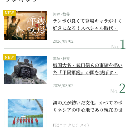
NEW
趣味･教養
テンポが良くて登場キャラがすぐ
好きになる！スペシャル時代…
2026/08/02
No.
NEW
趣味･教養
戦国大名・武田信玄の事績を描い
た『甲陽軍鑑』が国を滅ぼす…
2026/08/02
No.
海の民が紡いだ文化。かつてのポ
リネシアの中心地であり現在の世
界遺産からみえてくる...
PR(エア タヒチ ヌイ)