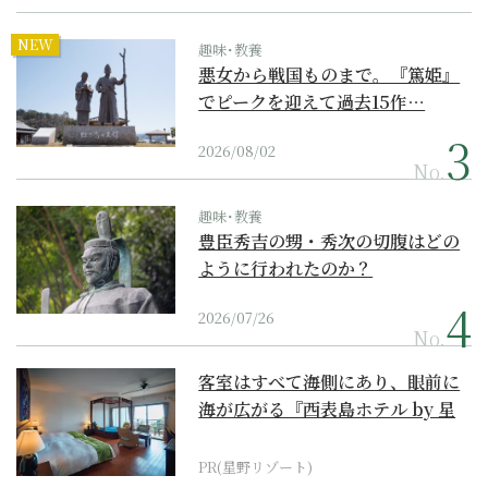
NEW
趣味･教養
悪女から戦国ものまで。『篤姫』
でピークを迎えて過去15作…
2026/08/02
No.
趣味･教養
豊臣秀吉の甥・秀次の切腹はどの
ように行われたのか？
2026/07/26
No.
客室はすべて海側にあり、眼前に
海が広がる『西表島ホテル by 星
野リゾート』
PR(星野リゾート)