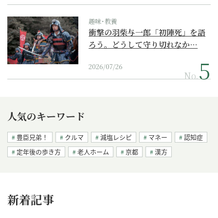
趣味･教養
衝撃の羽柴与一郎「初陣死」を語
ろう。どうして守り切れなか…
2026/07/26
No.
人気のキーワード
豊臣兄弟！
クルマ
減塩レシピ
マネー
認知症
定年後の歩き方
老人ホーム
京都
漢方
新着記事