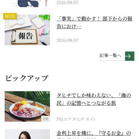
2026/08/07
NEW
「事実」で動かす！ 部下からの報
告におけ…
2026/08/07
記事一覧へ
ピックアップ
タヒチでしか味わえない、「海の
民」の記憶へとつながる旅
PR
PR(エア タヒチ ヌイ)
金利上昇を機に、『守るお金』の