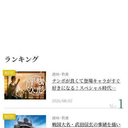
ランキング
NEW
趣味･教養
テンポが良くて登場キャラがすぐ
好きになる！スペシャル時代…
2026/08/02
No.
NEW
趣味･教養
戦国大名・武田信玄の事績を描い