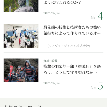
ように行われたのか？
2026/07/26
No.
最先端の技術と技術者たちの熱い
気持ちによって作られているオー
ダーメイド補聴器
PR(ソノヴァ・ジャパン株式会社)
趣味･教養
衝撃の羽柴与一郎「初陣死」を語
ろう。どうして守り切れなか…
2026/07/26
No.