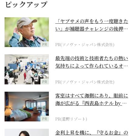
ピックアップ
「ヤブサメの声をもう一度聴きた
い」が補聴器チャレンジの後押し
に
PR
PR(ソノヴァ・ジャパン株式会社)
最先端の技術と技術者たちの熱い
気持ちによって作られているオー
ダーメイド補聴器
PR
PR(ソノヴァ・ジャパン株式会社)
客室はすべて海側にあり、眼前に
海が広がる『西表島ホテル by 星
野リゾート』
PR
PR(星野リゾート)
金利上昇を機に、『守るお金』の