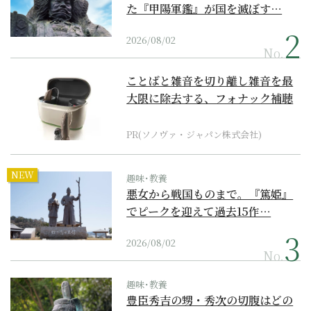
た『甲陽軍鑑』が国を滅ぼす…
2026/08/02
No.
ことばと雑音を切り離し雑音を最
大限に除去する、フォナック補聴
器の最上位モデル
PR(ソノヴァ・ジャパン株式会社)
NEW
趣味･教養
悪女から戦国ものまで。『篤姫』
でピークを迎えて過去15作…
2026/08/02
No.
趣味･教養
豊臣秀吉の甥・秀次の切腹はどの