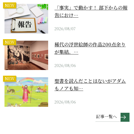
NEW
「事実」で動かす！ 部下からの報
告におけ…
2026/08/07
NEW
稀代の浮世絵師の作品200点余り
が集結。…
2026/08/06
NEW
聖書を読んだことはないがアダム
もノアも知…
2026/08/06
記事一覧へ