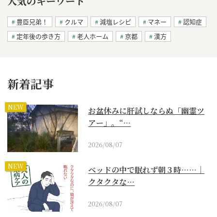
人気のキーワード
豊臣兄弟！
クルマ
減塩レシピ
マネー
認知症
定年後の歩き方
老人ホーム
京都
漢方
新着記事
NEW
お盆休みに肝試しならぬ「幽霊ツ
アー」。“…
2026/08/07
NEW
ベッドの中で眠れず朝３時……｜
クタクタな…
2026/08/07