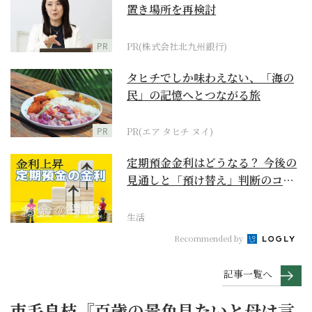
置き場所を再検討
PR
PR(株式会社北九州銀行)
タヒチでしか味わえない、「海の
民」の記憶へとつながる旅
PR
PR(エア タヒチ ヌイ)
定期預金金利はどうなる？ 今後の
見通しと「預け替え」判断のコツ
【お金の学校】
生活
Recommended by
記事一覧へ
市毛良枝『百歳の景色見たいと母は言