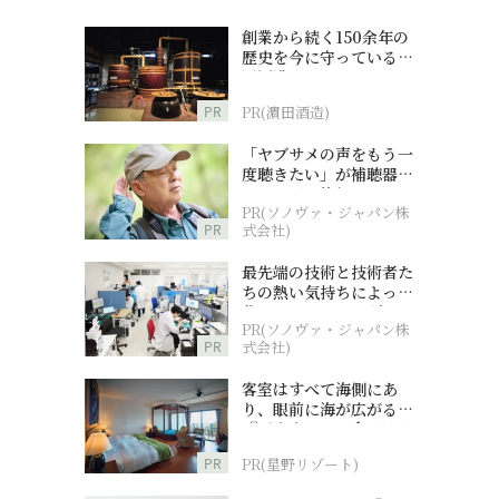
創業から続く150余年の
歴史を今に守っている濵
田酒造
PR
PR(濵田酒造)
「ヤブサメの声をもう一
度聴きたい」が補聴器チ
ャレンジの後押しに
PR(ソノヴァ・ジャパン株
PR
式会社)
最先端の技術と技術者た
ちの熱い気持ちによって
作られているオーダーメ
PR(ソノヴァ・ジャパン株
イド補聴器
PR
式会社)
客室はすべて海側にあ
り、眼前に海が広がる
『西表島ホテル by 星野
リゾート』
PR
PR(星野リゾート)