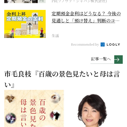
PR
PR(ソノヴァ・ジャパン株式会社)
定期預金金利はどうなる？ 今後の
見通しと「預け替え」判断のコツ
【お金の学校】
生活
Recommended by
記事一覧へ
市毛良枝『百歳の景色見たいと母は言
い』