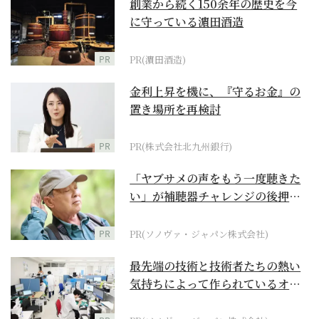
創業から続く150余年の歴史を今
に守っている濵田酒造
PR
PR(濵田酒造)
金利上昇を機に、『守るお金』の
置き場所を再検討
PR
PR(株式会社北九州銀行)
「ヤブサメの声をもう一度聴きた
い」が補聴器チャレンジの後押し
に
PR
PR(ソノヴァ・ジャパン株式会社)
最先端の技術と技術者たちの熱い
気持ちによって作られているオー
ダーメイド補聴器