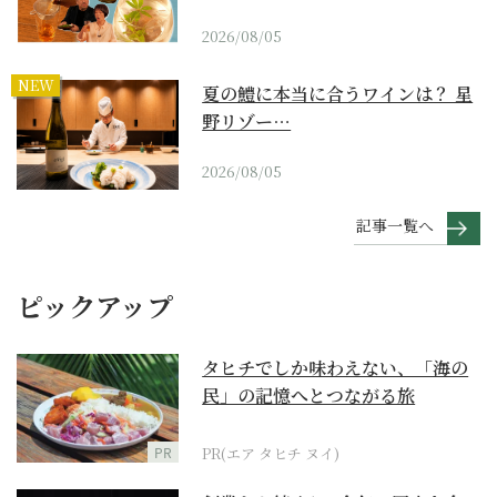
2026/08/05
NEW
夏の鱧に本当に合うワインは？ 星
野リゾー…
2026/08/05
記事一覧へ
ピックアップ
タヒチでしか味わえない、「海の
民」の記憶へとつながる旅
PR
PR(エア タヒチ ヌイ)