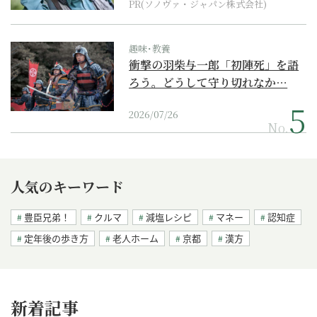
PR(ソノヴァ・ジャパン株式会社)
趣味･教養
衝撃の羽柴与一郎「初陣死」を語
ろう。どうして守り切れなか…
2026/07/26
No.
人気のキーワード
豊臣兄弟！
クルマ
減塩レシピ
マネー
認知症
定年後の歩き方
老人ホーム
京都
漢方
新着記事