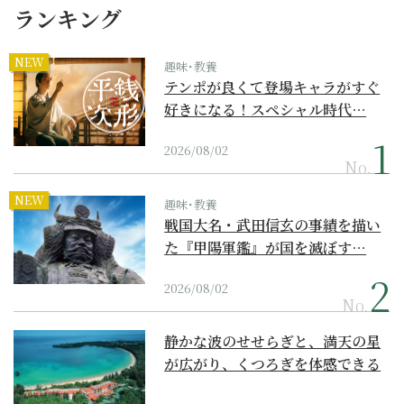
ランキング
NEW
趣味･教養
テンポが良くて登場キャラがすぐ
好きになる！スペシャル時代…
2026/08/02
No.
NEW
趣味･教養
戦国大名・武田信玄の事績を描い
た『甲陽軍鑑』が国を滅ぼす…
2026/08/02
No.
静かな波のせせらぎと、満天の星
が広がり、くつろぎを体感できる
『西表島ホテル by...