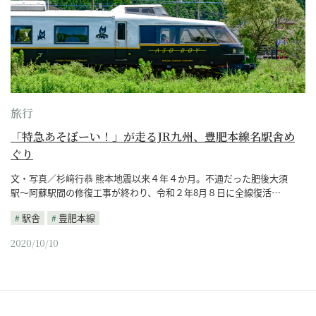
旅行
「特急あそぼーい！」が走るJR九州、豊肥本線名駅舎め
ぐり
文・写真／杉﨑行恭 熊本地震以来４年４か月。不通だった肥後大須
駅〜阿蘇駅間の修復工事が終わり、令和２年8月８日に全線復活…
駅舎
豊肥本線
2020/10/10