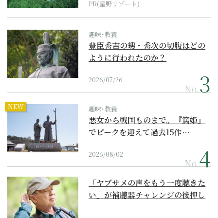
PR(星野リゾート)
趣味･教養
豊臣秀吉の甥・秀次の切腹はどの
ように行われたのか？
2026/07/26
No.
NEW
趣味･教養
悪女から戦国ものまで。『篤姫』
でピークを迎えて過去15作…
2026/08/02
No.
「ヤブサメの声をもう一度聴きた
い」が補聴器チャレンジの後押し
に