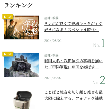
ランキング
NEW
趣味･教養
テンポが良くて登場キャラがすぐ
好きになる！スペシャル時代…
2026/08/02
No.
NEW
趣味･教養
戦国大名・武田信玄の事績を描い
た『甲陽軍鑑』が国を滅ぼす…
2026/08/02
No.
ことばと雑音を切り離し雑音を最
大限に除去する、フォナック補聴
器の最上位モデル