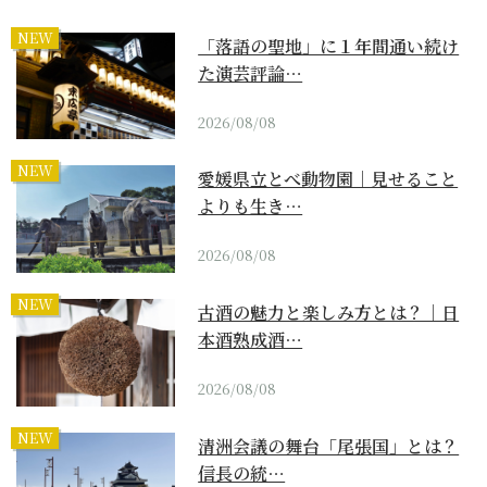
NEW
「落語の聖地」に１年間通い続け
た演芸評論…
2026/08/08
NEW
愛媛県立とべ動物園｜見せること
よりも生き…
2026/08/08
NEW
古酒の魅力と楽しみ方とは？｜日
本酒熟成酒…
2026/08/08
NEW
清洲会議の舞台「尾張国」とは？
信長の統…