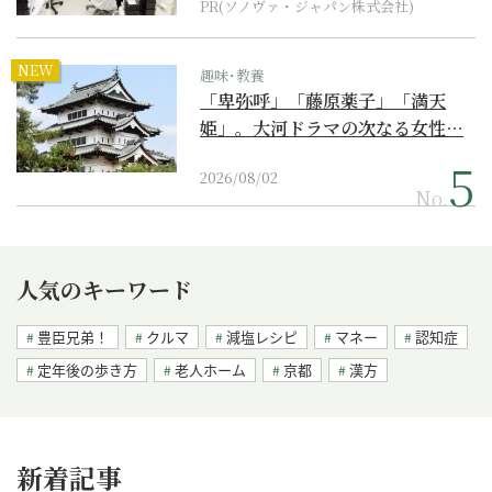
PR(ソノヴァ・ジャパン株式会社)
NEW
趣味･教養
「卑弥呼」「藤原薬子」「満天
姫」。大河ドラマの次なる女性…
2026/08/02
No.
人気のキーワード
豊臣兄弟！
クルマ
減塩レシピ
マネー
認知症
定年後の歩き方
老人ホーム
京都
漢方
新着記事