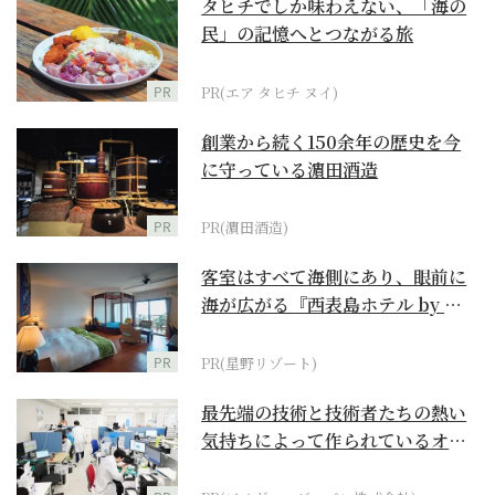
タヒチでしか味わえない、「海の
民」の記憶へとつながる旅
PR
PR(エア タヒチ ヌイ)
創業から続く150余年の歴史を今
に守っている濵田酒造
PR
PR(濵田酒造)
客室はすべて海側にあり、眼前に
海が広がる『西表島ホテル by 星
野リゾート』
PR
PR(星野リゾート)
最先端の技術と技術者たちの熱い
気持ちによって作られているオー
ダーメイド補聴器