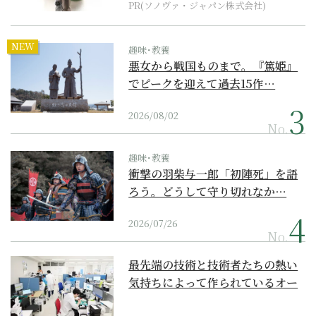
PR(ソノヴァ・ジャパン株式会社)
NEW
趣味･教養
悪女から戦国ものまで。『篤姫』
でピークを迎えて過去15作…
2026/08/02
No.
趣味･教養
衝撃の羽柴与一郎「初陣死」を語
ろう。どうして守り切れなか…
2026/07/26
No.
最先端の技術と技術者たちの熱い
気持ちによって作られているオー
ダーメイド補聴器