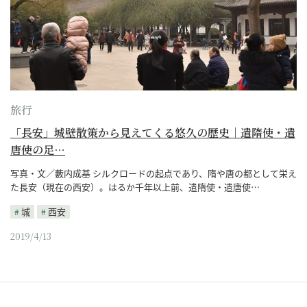
旅行
「長安」城壁散策から見えてくる悠久の歴史｜遣隋使・遣
唐使の足…
写真・文／藪内成基 シルクロードの起点であり、隋や唐の都として栄え
た長安（現在の西安）。はるか千年以上前、遣隋使・遣唐使…
城
西安
2019/4/13