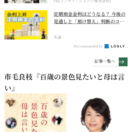
PR
PR(ソノヴァ・ジャパン株式会社)
定期預金金利はどうなる？ 今後の
見通しと「預け替え」判断のコツ
【お金の学校】
生活
Recommended by
記事一覧へ
市毛良枝『百歳の景色見たいと母は言
い』