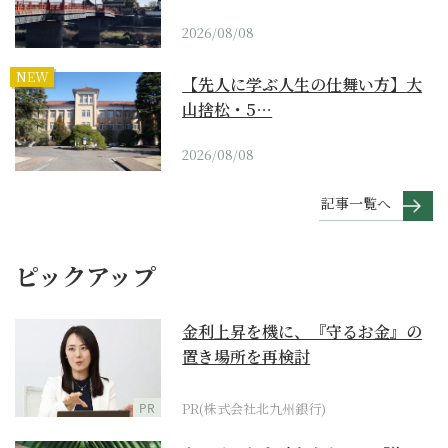
2026/08/08
NEW
【先人に学ぶ人生の仕舞い方】大
山捨松・5…
2026/08/08
記事一覧へ
ピックアップ
金利上昇を機に、『守るお金』の
置き場所を再検討
PR
PR(株式会社北九州銀行)