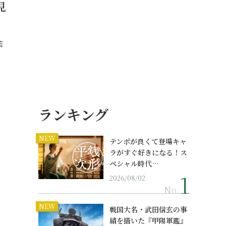
見
若
ランキング
NEW
テンポが良くて登場キャ
ラがすぐ好きになる！ス
ペシャル時代…
2026/08/02
No.
NEW
戦国大名・武田信玄の事
績を描いた『甲陽軍鑑』