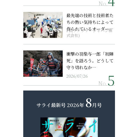
No.
最先端の技術と技術者た
ちの熱い気持ちによって
作られているオーダーメ
PR(ソノヴァ・ジャパン株
イド補聴器
式会社)
衝撃の羽柴与一郎「初陣
死」を語ろう。どうして
守り切れなか…
2026/07/26
No.
8
サライ最新号
2026年
月号