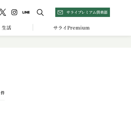
サライプレミアム倶楽部
生活
サライPremium
件