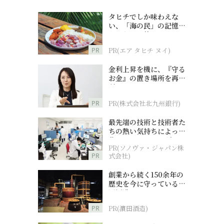
タヒチでしか味わえな
い、「海の民」の記憶へ
とつながる旅
PR
PR(エア タヒチ ヌイ)
金利上昇を機に、『守る
お金』の置き場所を再検
討
PR
PR(株式会社北九州銀行)
最先端の技術と技術者た
ちの熱い気持ちによって
作られているオーダーメ
PR(ソノヴァ・ジャパン株
イド補聴器
PR
式会社)
創業から続く150余年の
歴史を今に守っている濵
田酒造
PR
PR(濵田酒造)