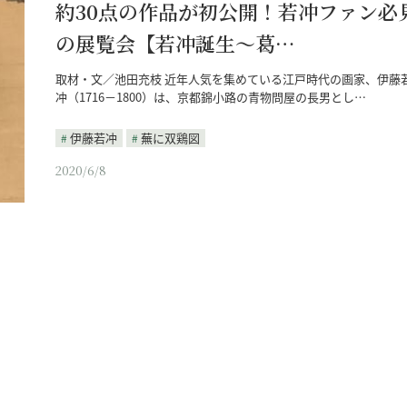
約30点の作品が初公開！若冲ファン必
の展覧会【若冲誕生～葛…
取材・文／池田充枝 近年人気を集めている江戸時代の画家、伊藤
冲（1716－1800）は、京都錦小路の青物問屋の長男とし…
伊藤若冲
蕪に双鶏図
2020/6/8