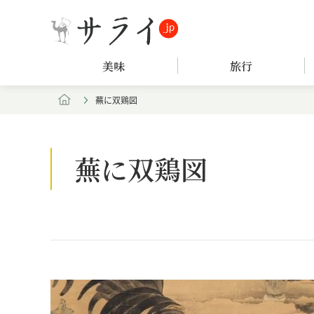
美味
旅行
蕪に双鶏図
蕪に双鶏図