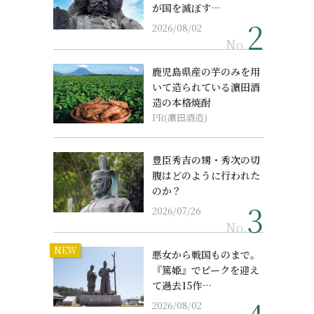
が国を滅ぼす…
2026/08/02
No.
鹿児島県産の芋のみを用
いて造られている濵田酒
造の本格焼酎
PR(濵田酒造)
豊臣秀吉の甥・秀次の切
腹はどのように行われた
のか？
2026/07/26
No.
NEW
悪女から戦国ものまで。
『篤姫』でピークを迎え
て過去15作…
2026/08/02