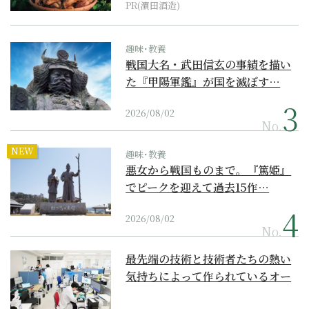
PR(濵田酒造)
趣味･教養
戦国大名・武田信玄の事績を描い
た『甲陽軍鑑』が国を滅ぼす…
2026/08/02
No.
NEW
趣味･教養
悪女から戦国ものまで。『篤姫』
でピークを迎えて過去15作…
2026/08/02
No.
最先端の技術と技術者たちの熱い
気持ちによって作られているオー
ダーメイド補聴器