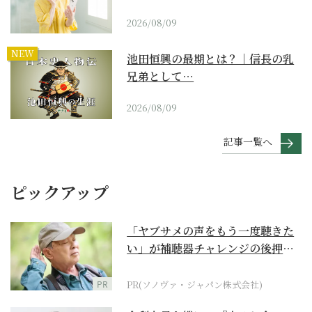
2026/08/09
NEW
池田恒興の最期とは？｜信長の乳
兄弟として…
2026/08/09
記事一覧へ
ピックアップ
「ヤブサメの声をもう一度聴きた
い」が補聴器チャレンジの後押し
に
PR
PR(ソノヴァ・ジャパン株式会社)