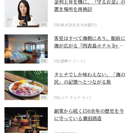
金利上昇を機に、『守るお金』の
置き場所を再検討
PR
PR(株式会社北九州銀行)
客室はすべて海側にあり、眼前に
海が広がる『西表島ホテル by 星
野リゾート』
PR
PR(星野リゾート)
タヒチでしか味わえない、「海の
民」の記憶へとつながる旅
PR
PR(エア タヒチ ヌイ)
創業から続く150余年の歴史を今
に守っている濵田酒造