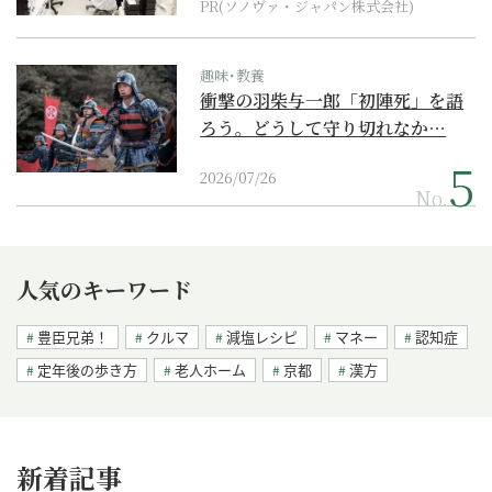
PR(ソノヴァ・ジャパン株式会社)
趣味･教養
衝撃の羽柴与一郎「初陣死」を語
ろう。どうして守り切れなか…
2026/07/26
No.
人気のキーワード
豊臣兄弟！
クルマ
減塩レシピ
マネー
認知症
定年後の歩き方
老人ホーム
京都
漢方
新着記事