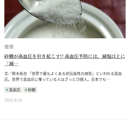
健康
砂糖が高血圧を引き起こす!? 高血圧予防には、減塩以上に
「減…
文／鈴木拓也 「世界で最もよくある非伝染性の病気」といわれる高血
圧。世界で高血圧に罹っている人はざっと15億人。日本でも…
高血圧
砂糖
2021/3/24