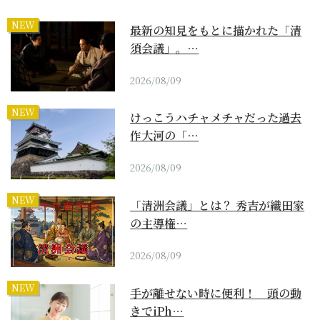
NEW
最新の知見をもとに描かれた「清
須会議」。…
2026/08/09
NEW
けっこうハチャメチャだった過去
作大河の「…
2026/08/09
NEW
「清洲会議」とは？ 秀吉が織田家
の主導権…
2026/08/09
NEW
手が離せない時に便利！ 頭の動
きでiPh…