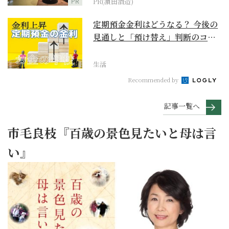
PR
PR(濵田酒造)
定期預金金利はどうなる？ 今後の
見通しと「預け替え」判断のコツ
【お金の学校】
生活
Recommended by
記事一覧へ
市毛良枝『百歳の景色見たいと母は言
い』