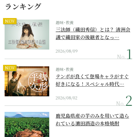
ランキング
NEW
趣味･教養
三法師（織田秀信）とは？ 清洲会
議で織田家の後継者となっ…
2026/08/09
No.
NEW
趣味･教養
テンポが良くて登場キャラがすぐ
好きになる！スペシャル時代…
2026/08/02
No.
鹿児島県産の芋のみを用いて造ら
れている濵田酒造の本格焼酎