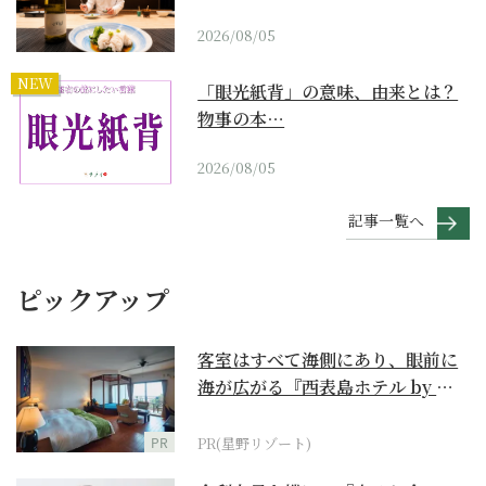
2026/08/05
NEW
「眼光紙背」の意味、由来とは？
物事の本…
2026/08/05
記事一覧へ
ピックアップ
客室はすべて海側にあり、眼前に
海が広がる『西表島ホテル by 星
野リゾート』
PR
PR(星野リゾート)