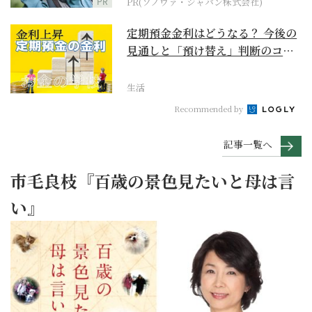
PR
PR(ソノヴァ・ジャパン株式会社)
定期預金金利はどうなる？ 今後の
見通しと「預け替え」判断のコツ
【お金の学校】
生活
Recommended by
記事一覧へ
市毛良枝『百歳の景色見たいと母は言
い』