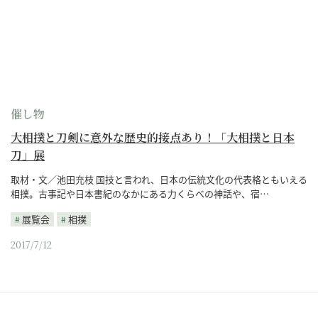
催し物
大相撲と刀剣に意外な歴史的接点あり！「大相撲と日本
刀」展
取材・文／池田充枝 国技と言われ、日本の伝統文化の代表格ともいえる
相撲。古事記や日本書紀のなかにある力くらべの神話や、宿…
展覧会
相撲
2017/7/12