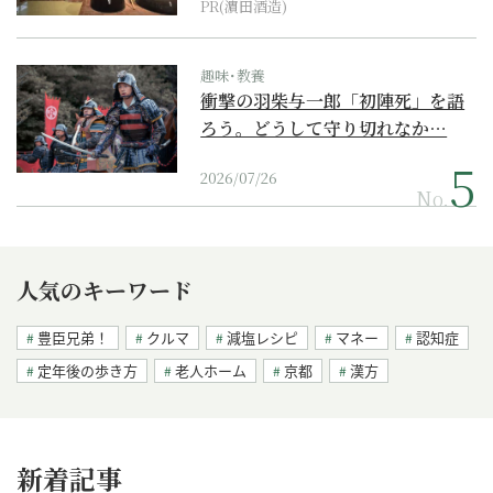
PR(濵田酒造)
趣味･教養
衝撃の羽柴与一郎「初陣死」を語
ろう。どうして守り切れなか…
2026/07/26
No.
人気のキーワード
豊臣兄弟！
クルマ
減塩レシピ
マネー
認知症
定年後の歩き方
老人ホーム
京都
漢方
新着記事