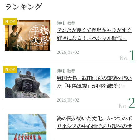
ランキング
NEW
趣味･教養
テンポが良くて登場キャラがすぐ
好きになる！スペシャル時代…
2026/08/02
No.
NEW
趣味･教養
戦国大名・武田信玄の事績を描い
た『甲陽軍鑑』が国を滅ぼす…
2026/08/02
No.
海の民が紡いだ文化。かつてのポ
リネシアの中心地であり現在の世
界遺産からみえてくる...