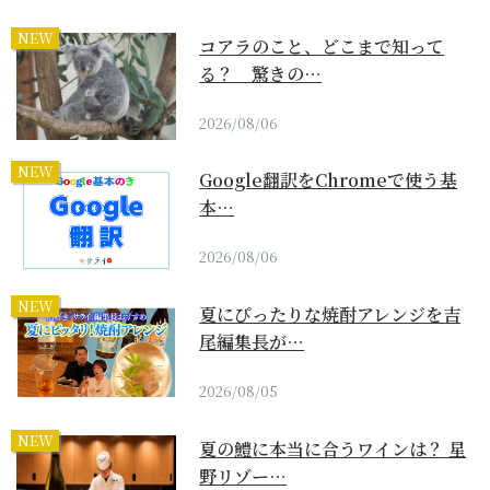
NEW
コアラのこと、どこまで知って
る？ 驚きの…
2026/08/06
NEW
Google翻訳をChromeで使う基
本…
2026/08/06
NEW
夏にぴったりな焼酎アレンジを吉
尾編集長が…
2026/08/05
NEW
夏の鱧に本当に合うワインは？ 星
野リゾー…