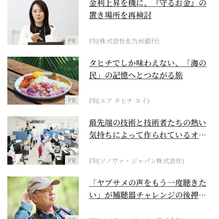
金利上昇を機に、『守るお金』の
置き場所を再検討
PR
PR(株式会社北九州銀行)
タヒチでしか味わえない、「海の
民」の記憶へとつながる旅
PR
PR(エア タヒチ ヌイ)
最先端の技術と技術者たちの熱い
気持ちによって作られているオー
ダーメイド補聴器
PR
PR(ソノヴァ・ジャパン株式会社)
「ヤブサメの声をもう一度聴きた
い」が補聴器チャレンジの後押し
に