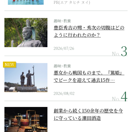
PR(エア タヒチ ヌイ)
趣味･教養
豊臣秀吉の甥・秀次の切腹はどの
ように行われたのか？
2026/07/26
No.
NEW
趣味･教養
悪女から戦国ものまで。『篤姫』
でピークを迎えて過去15作…
2026/08/02
No.
創業から続く150余年の歴史を今
に守っている濵田酒造