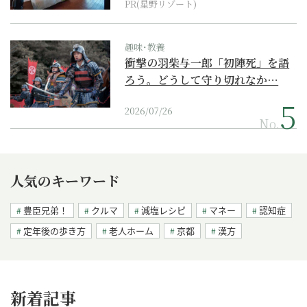
PR(星野リゾート)
趣味･教養
衝撃の羽柴与一郎「初陣死」を語
ろう。どうして守り切れなか…
2026/07/26
No.
人気のキーワード
豊臣兄弟！
クルマ
減塩レシピ
マネー
認知症
定年後の歩き方
老人ホーム
京都
漢方
新着記事