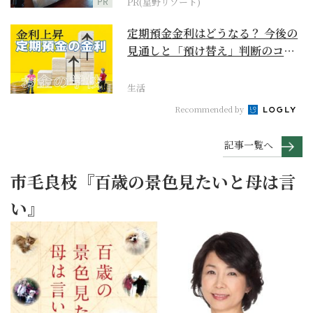
PR
PR(星野リゾート)
定期預金金利はどうなる？ 今後の
見通しと「預け替え」判断のコツ
【お金の学校】
生活
Recommended by
記事一覧へ
市毛良枝『百歳の景色見たいと母は言
い』