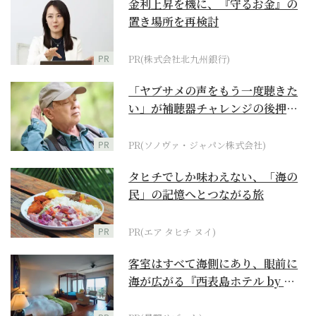
金利上昇を機に、『守るお金』の
置き場所を再検討
PR
PR(株式会社北九州銀行)
「ヤブサメの声をもう一度聴きた
い」が補聴器チャレンジの後押し
に
PR
PR(ソノヴァ・ジャパン株式会社)
タヒチでしか味わえない、「海の
民」の記憶へとつながる旅
PR
PR(エア タヒチ ヌイ)
客室はすべて海側にあり、眼前に
海が広がる『西表島ホテル by 星
野リゾート』