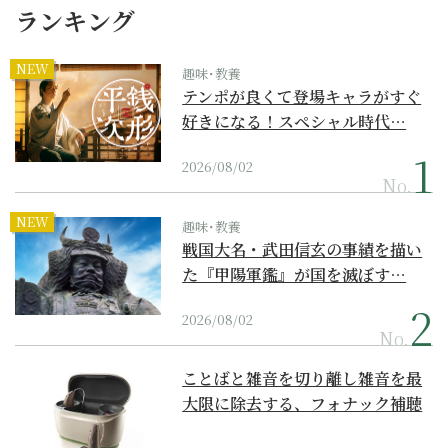
ランキング
NEW
趣味･教養
テンポが良くて登場キャラがすぐ
好きになる！スペシャル時代…
2026/08/02
No.
NEW
趣味･教養
戦国大名・武田信玄の事績を描い
た『甲陽軍鑑』が国を滅ぼす…
2026/08/02
No.
ことばと雑音を切り離し雑音を最
大限に除去する、フォナック補聴
器の最上位モデル