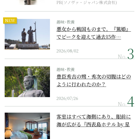
PR(ソノヴァ・ジャパン株式会社)
NEW
趣味･教養
悪女から戦国ものまで。『篤姫』
でピークを迎えて過去15作…
2026/08/02
No.
趣味･教養
豊臣秀吉の甥・秀次の切腹はどの
ように行われたのか？
2026/07/26
No.
客室はすべて海側にあり、眼前に
海が広がる『西表島ホテル by 星
野リゾート』