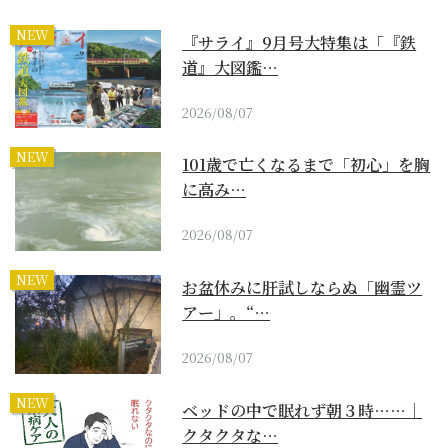
NEW
『サライ』9月号大特集は「『鉄
道』大図鑑…
2026/08/07
NEW
101歳で亡くなるまで「初心」を胸
に高み…
2026/08/07
NEW
お盆休みに肝試しならぬ「幽霊ツ
アー」。“…
2026/08/07
NEW
ベッドの中で眠れず朝３時……｜
クタクタな…