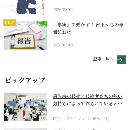
2026/08/07
NEW
「事実」で動かす！ 部下からの報
告におけ…
2026/08/07
記事一覧へ
ピックアップ
最先端の技術と技術者たちの熱い
気持ちによって作られているオー
ダーメイド補聴器
PR
PR(ソノヴァ・ジャパン株式会社)