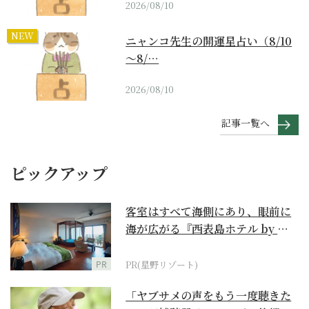
2026/08/10
NEW
ニャンコ先生の開運星占い（8/10
～8/…
2026/08/10
記事一覧へ
ピックアップ
客室はすべて海側にあり、眼前に
海が広がる『西表島ホテル by 星
野リゾート』
PR
PR(星野リゾート)
「ヤブサメの声をもう一度聴きた