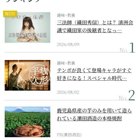
NEW
趣味･教養
三法師（織田秀信）とは？ 清洲会
議で織田家の後継者となっ…
2026/08/09
No.
趣味･教養
テンポが良くて登場キャラがすぐ
好きになる！スペシャル時代…
2026/08/02
No.
鹿児島県産の芋のみを用いて造ら
れている濵田酒造の本格焼酎
PR(濵田酒造)