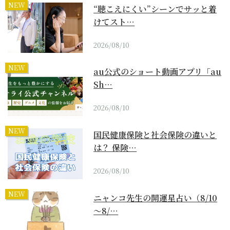
NEW
“聴こえにくい”シーンでサッと着
けてスト…
2026/08/10
NEW
au公式のショート動画アプリ「au
Sh…
2026/08/10
NEW
国民健康保険と社会保険の違いと
は？ 保険…
2026/08/10
NEW
ニャンコ先生の開運星占い（8/10
～8/…