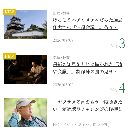
NEW
趣味･教養
けっこうハチャメチャだった過去
作大河の「清須会議」。茶々…
2026/08/09
No.
NEW
趣味･教養
最新の知見をもとに描かれた「清
須会議」。制作陣の腕の見せ…
2026/08/09
No.
「ヤブサメの声をもう一度聴きた
い」が補聴器チャレンジの後押し
に
PR(ソノヴァ・ジャパン株式会社)