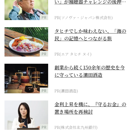
い」が補聴器チャレンジの後押し
に
PR
PR(ソノヴァ・ジャパン株式会社)
タヒチでしか味わえない、「海の
民」の記憶へとつながる旅
PR
PR(エア タヒチ ヌイ)
創業から続く150余年の歴史を今
に守っている濵田酒造
PR
PR(濵田酒造)
金利上昇を機に、『守るお金』の
置き場所を再検討
PR
PR(株式会社北九州銀行)