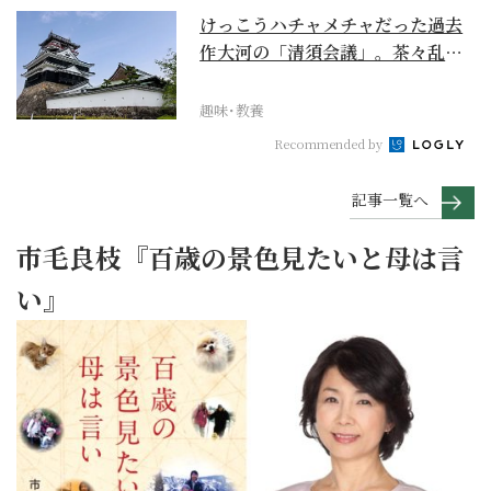
けっこうハチャメチャだった過去
作大河の「清須会議」。茶々乱
入、お市が三法師と登場...
趣味･教養
Recommended by
記事一覧へ
市毛良枝『百歳の景色見たいと母は言
い』