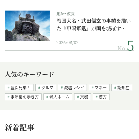
趣味･教養
戦国大名・武田信玄の事績を描い
た『甲陽軍鑑』が国を滅ぼす…
2026/08/02
No.
人気のキーワード
豊臣兄弟！
クルマ
減塩レシピ
マネー
認知症
定年後の歩き方
老人ホーム
京都
漢方
新着記事