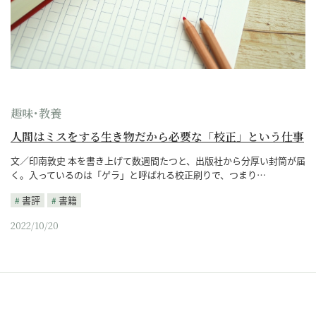
趣味･教養
人間はミスをする生き物だから必要な「校正」という仕事
文／印南敦史 本を書き上げて数週間たつと、出版社から分厚い封筒が届
く。入っているのは「ゲラ」と呼ばれる校正刷りで、つまり…
書評
書籍
2022/10/20