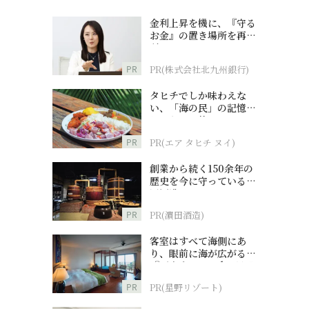
金利上昇を機に、『守る
お金』の置き場所を再検
討
PR
PR(株式会社北九州銀行)
タヒチでしか味わえな
い、「海の民」の記憶へ
とつながる旅
PR
PR(エア タヒチ ヌイ)
創業から続く150余年の
歴史を今に守っている濵
田酒造
PR
PR(濵田酒造)
客室はすべて海側にあ
り、眼前に海が広がる
『西表島ホテル by 星野
リゾート』
PR
PR(星野リゾート)