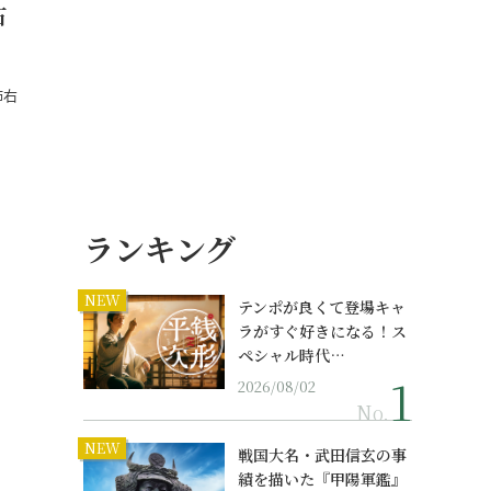
右
柿右
ランキング
NEW
テンポが良くて登場キャ
ラがすぐ好きになる！ス
ペシャル時代…
2026/08/02
No.
NEW
戦国大名・武田信玄の事
績を描いた『甲陽軍鑑』