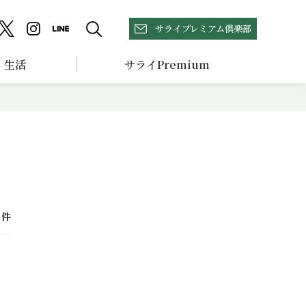
サライプレミアム倶楽部
生活
サライPremium
件