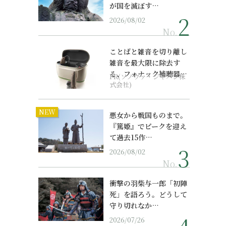
が国を滅ぼす…
2026/08/02
No.
ことばと雑音を切り離し
雑音を最大限に除去す
る、フォナック補聴器の
PR(ソノヴァ・ジャパン株
最上位モデル
式会社)
NEW
悪女から戦国ものまで。
『篤姫』でピークを迎え
て過去15作…
2026/08/02
No.
衝撃の羽柴与一郎「初陣
死」を語ろう。どうして
守り切れなか…
2026/07/26