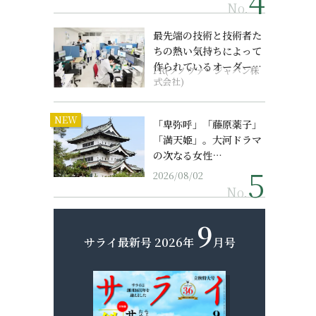
No.
最先端の技術と技術者た
ちの熱い気持ちによって
作られているオーダーメ
PR(ソノヴァ・ジャパン株
イド補聴器
式会社)
NEW
「卑弥呼」「藤原薬子」
「満天姫」。大河ドラマ
の次なる女性…
2026/08/02
No.
9
サライ最新号
2026年
月号