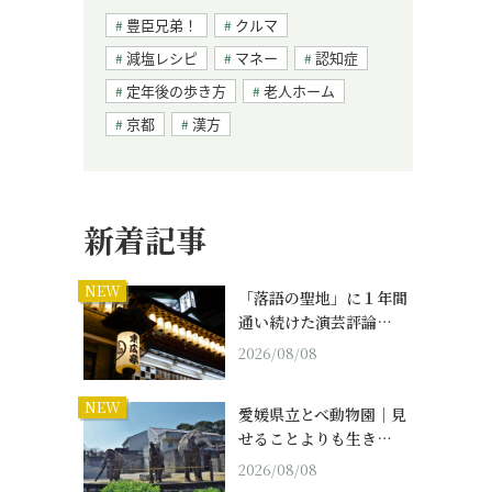
豊臣兄弟！
クルマ
減塩レシピ
マネー
認知症
定年後の歩き方
老人ホーム
京都
漢方
新着記事
NEW
「落語の聖地」に１年間
通い続けた演芸評論…
2026/08/08
NEW
愛媛県立とべ動物園｜見
せることよりも生き…
2026/08/08