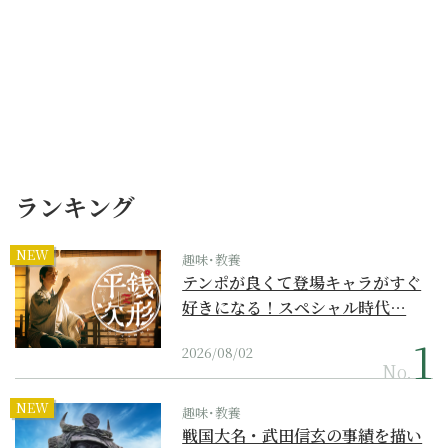
ランキング
NEW
趣味･教養
テンポが良くて登場キャラがすぐ
好きになる！スペシャル時代…
2026/08/02
No.
NEW
趣味･教養
戦国大名・武田信玄の事績を描い