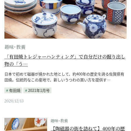
趣味･教養
「有田焼トレジャーハンティング」で自分だけの掘り出し
物の「う…
日本で初めて磁器が焼かれた地として、約400年の歴史を誇る佐賀県有
田焼。伝統的なこの産地で、新しいうつわの買い方を提供す…
有田焼
2021年1月号
2020/12/13
趣味･教養
【陶磁器の街を訪ねて】400年の歴