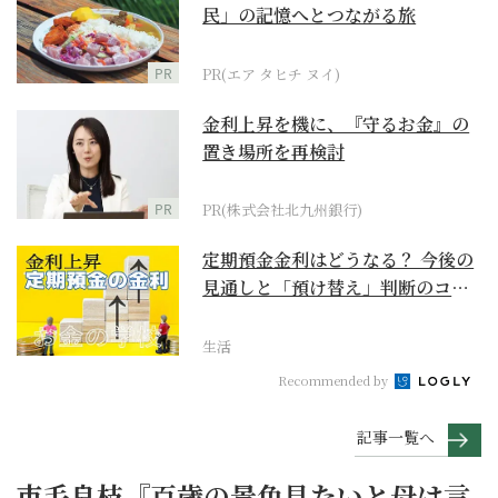
民」の記憶へとつながる旅
PR
PR(エア タヒチ ヌイ)
金利上昇を機に、『守るお金』の
置き場所を再検討
PR
PR(株式会社北九州銀行)
定期預金金利はどうなる？ 今後の
見通しと「預け替え」判断のコツ
【お金の学校】
生活
Recommended by
記事一覧へ
市毛良枝『百歳の景色見たいと母は言