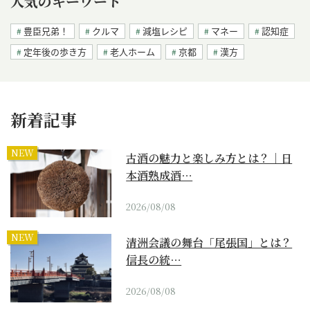
人気のキーワード
豊臣兄弟！
クルマ
減塩レシピ
マネー
認知症
定年後の歩き方
老人ホーム
京都
漢方
新着記事
NEW
古酒の魅力と楽しみ方とは？｜日
本酒熟成酒…
2026/08/08
NEW
清洲会議の舞台「尾張国」とは？
信長の統…
2026/08/08