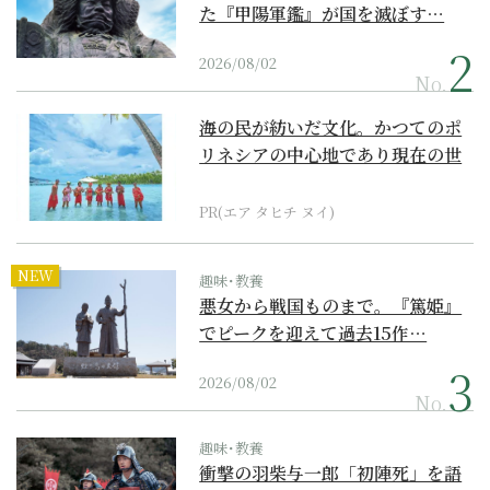
た『甲陽軍鑑』が国を滅ぼす…
2026/08/02
No.
海の民が紡いだ文化。かつてのポ
リネシアの中心地であり現在の世
界遺産からみえてくる...
PR(エア タヒチ ヌイ)
NEW
趣味･教養
悪女から戦国ものまで。『篤姫』
でピークを迎えて過去15作…
2026/08/02
No.
趣味･教養
衝撃の羽柴与一郎「初陣死」を語