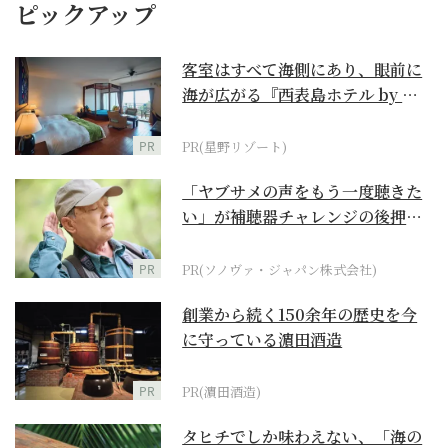
ピックアップ
客室はすべて海側にあり、眼前に
海が広がる『西表島ホテル by 星
野リゾート』
PR
PR(星野リゾート)
「ヤブサメの声をもう一度聴きた
い」が補聴器チャレンジの後押し
に
PR
PR(ソノヴァ・ジャパン株式会社)
創業から続く150余年の歴史を今
に守っている濵田酒造
PR
PR(濵田酒造)
タヒチでしか味わえない、「海の