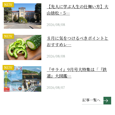
NEW
【先人に学ぶ人生の仕舞い方】大
山捨松・5…
2026/08/08
NEW
８月に気をつけるべきポイントと
おすすめレ…
2026/08/08
NEW
『サライ』9月号大特集は「『鉄
道』大図鑑…
2026/08/07
記事一覧へ