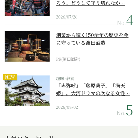
ろう。どうして守り切れなか…
2026/07/26
No.
創業から続く150余年の歴史を今
に守っている濵田酒造
PR(濵田酒造)
NEW
趣味･教養
「卑弥呼」「藤原薬子」「満天
姫」。大河ドラマの次なる女性…
2026/08/02
No.