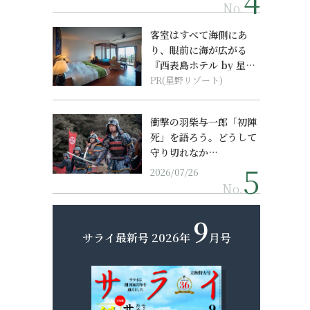
No.
客室はすべて海側にあ
り、眼前に海が広がる
『西表島ホテル by 星野
リゾート』
PR(星野リゾート)
衝撃の羽柴与一郎「初陣
死」を語ろう。どうして
守り切れなか…
2026/07/26
No.
9
サライ最新号
2026年
月号