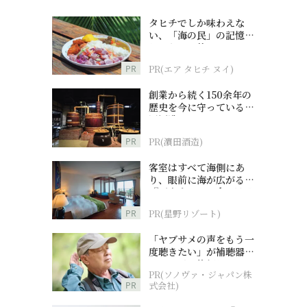
タヒチでしか味わえな
い、「海の民」の記憶へ
とつながる旅
PR
PR(エア タヒチ ヌイ)
創業から続く150余年の
歴史を今に守っている濵
田酒造
PR
PR(濵田酒造)
客室はすべて海側にあ
り、眼前に海が広がる
『西表島ホテル by 星野
リゾート』
PR
PR(星野リゾート)
「ヤブサメの声をもう一
度聴きたい」が補聴器チ
ャレンジの後押しに
PR(ソノヴァ・ジャパン株
PR
式会社)