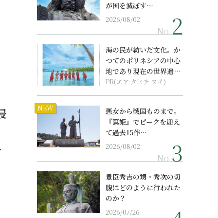
が国を滅ぼす…
2026/08/02
No.
海の民が紡いだ文化。か
つてのポリネシアの中心
地であり現在の世界遺産
からみえてくる...
PR(エア タヒチ ヌイ)
NEW
侵
悪女から戦国ものまで。
『篤姫』でピークを迎え
て過去15作…
2026/08/02
・
No.
豊臣秀吉の甥・秀次の切
腹はどのように行われた
のか？
2026/07/26