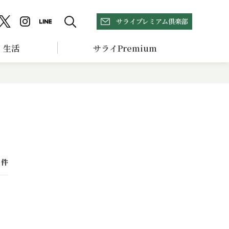
サライプレミアム倶楽部
生活
サライPremium
件