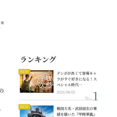
１年
…
ランキング
NEW
テンポが良くて登場キャ
ラがすぐ好きになる！ス
ペシャル時代…
の
2026/08/02
No.
NEW
戦国大名・武田信玄の事
・
績を描いた『甲陽軍鑑』