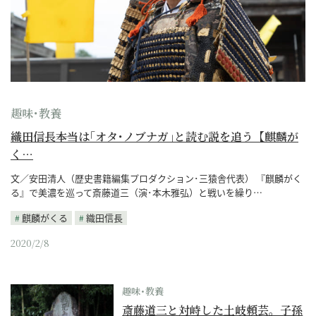
趣味･教養
織田信長――本当は｢オタ･ノブナガ｣と読む説を追う【麒麟が
く…
文／安田清人（歴史書籍編集プロダクション･三猿舎代表） 『麒麟がく
る』で美濃を巡って斎藤道三（演･本木雅弘）と戦いを繰り…
麒麟がくる
織田信長
2020/2/8
趣味･教養
斎藤道三と対峙した土岐頼芸。子孫