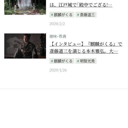
は、江戸城で｢殿中でござる!…
麒麟がくる
斎藤道三
2020/2/2
趣味･教養
【インタビュー】『麒麟がくる』で
斎藤道三を演じる本木雅弘。大…
麒麟がくる
明智光秀
2020/1/26