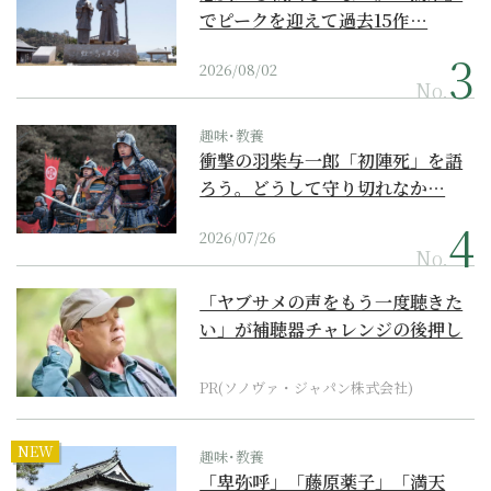
でピークを迎えて過去15作…
2026/08/02
No.
趣味･教養
衝撃の羽柴与一郎「初陣死」を語
ろう。どうして守り切れなか…
2026/07/26
No.
「ヤブサメの声をもう一度聴きた
い」が補聴器チャレンジの後押し
に
PR(ソノヴァ・ジャパン株式会社)
NEW
趣味･教養
「卑弥呼」「藤原薬子」「満天