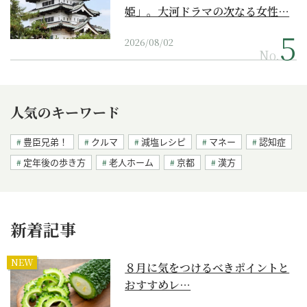
姫」。大河ドラマの次なる女性…
2026/08/02
No.
人気のキーワード
豊臣兄弟！
クルマ
減塩レシピ
マネー
認知症
定年後の歩き方
老人ホーム
京都
漢方
新着記事
NEW
８月に気をつけるべきポイントと
おすすめレ…