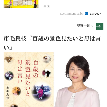
生活
Recommended by
記事一覧へ
市毛良枝『百歳の景色見たいと母は言
い』