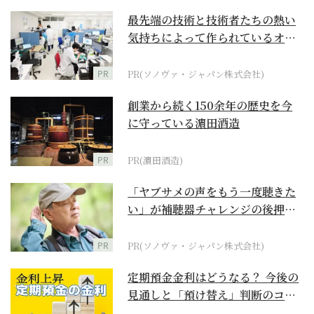
最先端の技術と技術者たちの熱い
気持ちによって作られているオー
ダーメイド補聴器
PR
PR(ソノヴァ・ジャパン株式会社)
創業から続く150余年の歴史を今
に守っている濵田酒造
PR
PR(濵田酒造)
「ヤブサメの声をもう一度聴きた
い」が補聴器チャレンジの後押し
に
PR
PR(ソノヴァ・ジャパン株式会社)
定期預金金利はどうなる？ 今後の
見通しと「預け替え」判断のコツ
【お金の学校】