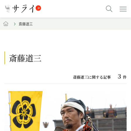
斎藤道三
斎藤道三
3
斎藤道三に関する記事
件