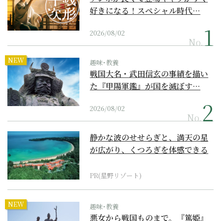
好きになる！スペシャル時代…
2026/08/02
No.
NEW
趣味･教養
戦国大名・武田信玄の事績を描い
た『甲陽軍鑑』が国を滅ぼす…
2026/08/02
No.
静かな波のせせらぎと、満天の星
が広がり、くつろぎを体感できる
『西表島ホテル by...
PR(星野リゾート)
NEW
趣味･教養
悪女から戦国ものまで。『篤姫』