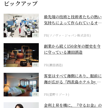
ピックアップ
最先端の技術と技術者たちの熱い
気持ちによって作られているオー
ダーメイド補聴器
PR
PR(ソノヴァ・ジャパン株式会社)
創業から続く150余年の歴史を今
に守っている濵田酒造
PR
PR(濵田酒造)
客室はすべて海側にあり、眼前に
海が広がる『西表島ホテル by 星
野リゾート』
PR
PR(星野リゾート)
金利上昇を機に、『守るお金』の