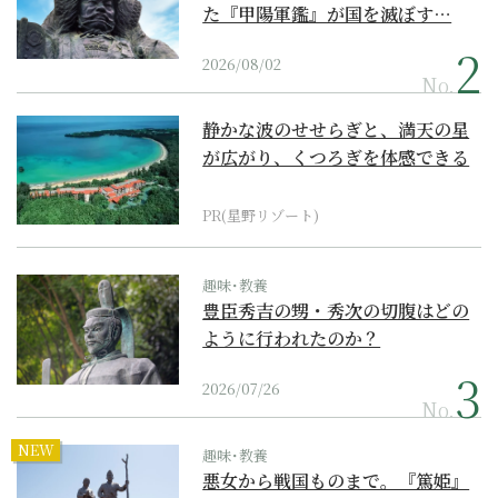
た『甲陽軍鑑』が国を滅ぼす…
2026/08/02
No.
静かな波のせせらぎと、満天の星
が広がり、くつろぎを体感できる
『西表島ホテル by...
PR(星野リゾート)
趣味･教養
豊臣秀吉の甥・秀次の切腹はどの
ように行われたのか？
2026/07/26
No.
NEW
趣味･教養
悪女から戦国ものまで。『篤姫』