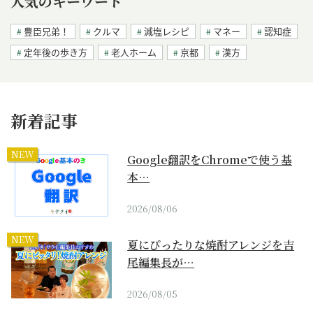
人気のキーワード
豊臣兄弟！
クルマ
減塩レシピ
マネー
認知症
定年後の歩き方
老人ホーム
京都
漢方
新着記事
NEW
Google翻訳をChromeで使う基
本…
2026/08/06
NEW
夏にぴったりな焼酎アレンジを吉
尾編集長が…
2026/08/05