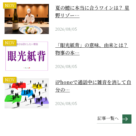
NEW
夏の鱧に本当に合うワインは？ 星
野リゾー…
2026/08/05
NEW
「眼光紙背」の意味、由来とは？
物事の本…
2026/08/05
NEW
iPhoneで通話中に雑音を消して自
分の…
2026/08/05
記事一覧へ