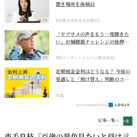
置き場所を再検討
PR
PR(株式会社北九州銀行)
「ヤブサメの声をもう一度聴きた
い」が補聴器チャレンジの後押し
に
PR
PR(ソノヴァ・ジャパン株式会社)
定期預金金利はどうなる？ 今後の
見通しと「預け替え」判断のコツ
【お金の学校】
生活
Recommended by
記事一覧へ
市毛良枝『百歳の景色見たいと母は言