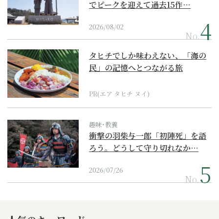
でピークを迎えて過去15作…
2026/08/02
No.
タヒチでしか味わえない、「海の
民」の記憶へとつながる旅
PR(エア タヒチ ヌイ)
趣味･教養
衝撃の羽柴与一郎「初陣死」を語
ろう。どうして守り切れなか…
2026/07/26
No.