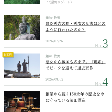
PR(星野リゾート)
趣味･教養
豊臣秀吉の甥・秀次の切腹はどの
ように行われたのか？
2026/07/26
No.
NEW
趣味･教養
悪女から戦国ものまで。『篤姫』
でピークを迎えて過去15作…
2026/08/02
No.
創業から続く150余年の歴史を今
に守っている濵田酒造