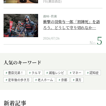
PR(濵田酒造)
趣味･教養
衝撃の羽柴与一郎「初陣死」を語
ろう。どうして守り切れなか…
2026/07/26
No.
人気のキーワード
豊臣兄弟！
クルマ
減塩レシピ
マネー
認知症
定年後の歩き方
老人ホーム
京都
漢方
新着記事