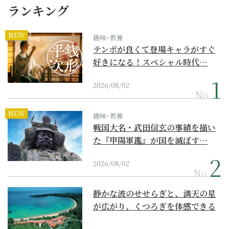
ランキング
NEW
趣味･教養
テンポが良くて登場キャラがすぐ
好きになる！スペシャル時代…
2026/08/02
No.
NEW
趣味･教養
戦国大名・武田信玄の事績を描い
た『甲陽軍鑑』が国を滅ぼす…
2026/08/02
No.
静かな波のせせらぎと、満天の星
が広がり、くつろぎを体感できる
『西表島ホテル by...