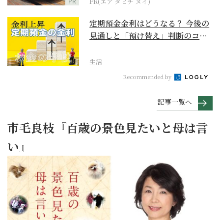
PR
PR(エア タヒチ ヌイ)
定期預金金利はどうなる？ 今後の
見通しと「預け替え」判断のコツ
【お金の学校】
生活
Recommended by
記事一覧へ
市毛良枝『百歳の景色見たいと母は言
い』