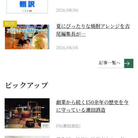
2026/08/06
NEW
夏にぴったりな焼酎アレンジを吉
尾編集長が…
2026/08/05
記事一覧へ
ピックアップ
創業から続く150余年の歴史を今
に守っている濵田酒造
PR
PR(濵田酒造)