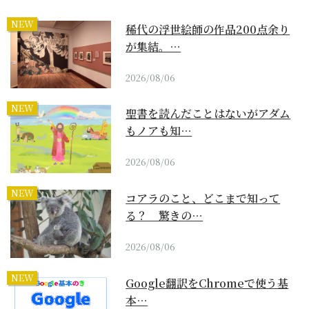
NEW
稀代の浮世絵師の作品200点余り
が集結。…
2026/08/06
NEW
聖書を読んだことはないがアダム
もノアも知…
2026/08/06
NEW
コアラのこと、どこまで知って
る？ 驚きの…
2026/08/06
NEW
Google翻訳をChromeで使う基
本…