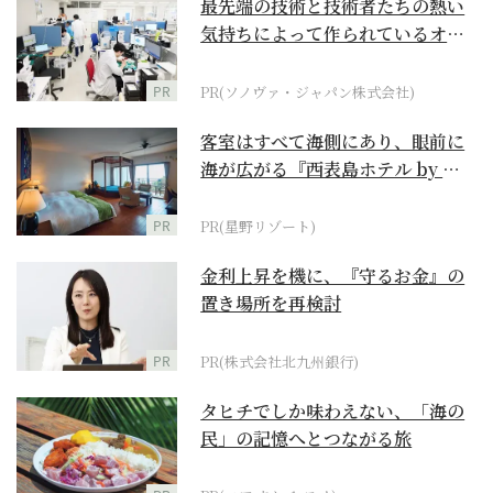
最先端の技術と技術者たちの熱い
気持ちによって作られているオー
ダーメイド補聴器
PR
PR(ソノヴァ・ジャパン株式会社)
客室はすべて海側にあり、眼前に
海が広がる『西表島ホテル by 星
野リゾート』
PR
PR(星野リゾート)
金利上昇を機に、『守るお金』の
置き場所を再検討
PR
PR(株式会社北九州銀行)
タヒチでしか味わえない、「海の
民」の記憶へとつながる旅