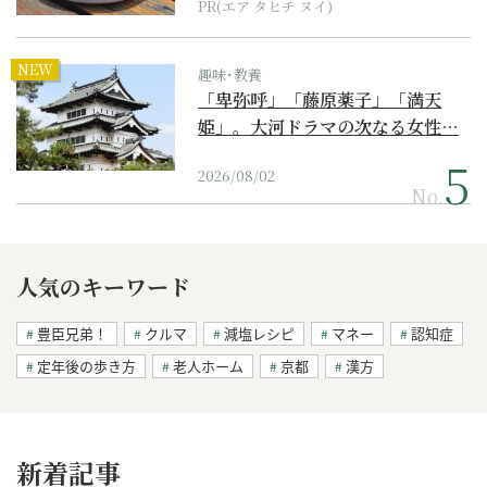
PR(エア タヒチ ヌイ)
NEW
趣味･教養
「卑弥呼」「藤原薬子」「満天
姫」。大河ドラマの次なる女性…
2026/08/02
No.
人気のキーワード
豊臣兄弟！
クルマ
減塩レシピ
マネー
認知症
定年後の歩き方
老人ホーム
京都
漢方
新着記事