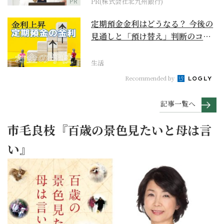
PR
PR(株式会社北九州銀行)
定期預金金利はどうなる？ 今後の
見通しと「預け替え」判断のコツ
【お金の学校】
生活
Recommended by
記事一覧へ
市毛良枝『百歳の景色見たいと母は言
い』