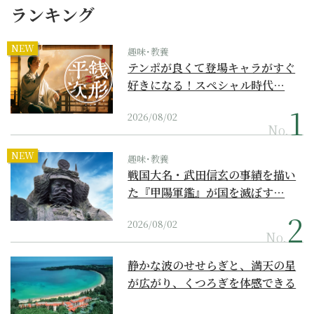
ランキング
NEW
趣味･教養
テンポが良くて登場キャラがすぐ
好きになる！スペシャル時代…
2026/08/02
No.
NEW
趣味･教養
戦国大名・武田信玄の事績を描い
た『甲陽軍鑑』が国を滅ぼす…
2026/08/02
No.
静かな波のせせらぎと、満天の星
が広がり、くつろぎを体感できる
『西表島ホテル by...