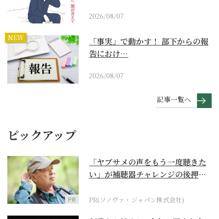
2026/08/07
NEW
「事実」で動かす！ 部下からの報
告におけ…
2026/08/07
記事一覧へ
ピックアップ
「ヤブサメの声をもう一度聴きた
い」が補聴器チャレンジの後押し
に
PR
PR(ソノヴァ・ジャパン株式会社)