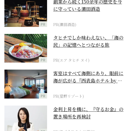
創業から続く150余年の歴史を今
に守っている濵田酒造
PR
PR(濵田酒造)
タヒチでしか味わえない、「海の
民」の記憶へとつながる旅
PR
PR(エア タヒチ ヌイ)
客室はすべて海側にあり、眼前に
海が広がる『西表島ホテル by 星
野リゾート』
PR
PR(星野リゾート)
金利上昇を機に、『守るお金』の
置き場所を再検討