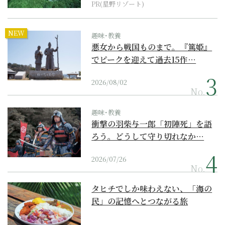
PR(星野リゾート)
NEW
趣味･教養
悪女から戦国ものまで。『篤姫』
でピークを迎えて過去15作…
2026/08/02
No.
趣味･教養
衝撃の羽柴与一郎「初陣死」を語
ろう。どうして守り切れなか…
2026/07/26
No.
タヒチでしか味わえない、「海の
民」の記憶へとつながる旅