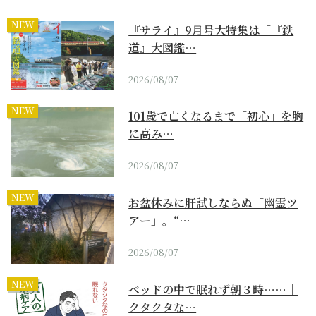
NEW
『サライ』9月号大特集は「『鉄
道』大図鑑…
2026/08/07
NEW
101歳で亡くなるまで「初心」を胸
に高み…
2026/08/07
NEW
お盆休みに肝試しならぬ「幽霊ツ
アー」。“…
2026/08/07
NEW
ベッドの中で眠れず朝３時……｜
クタクタな…