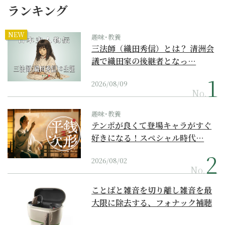
ランキング
NEW
趣味･教養
三法師（織田秀信）とは？ 清洲会
議で織田家の後継者となっ…
2026/08/09
No.
趣味･教養
テンポが良くて登場キャラがすぐ
好きになる！スペシャル時代…
2026/08/02
No.
ことばと雑音を切り離し雑音を最
大限に除去する、フォナック補聴
器の最上位モデル