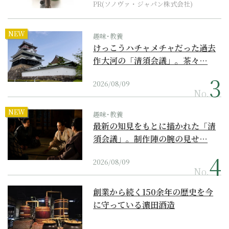
PR(ソノヴァ・ジャパン株式会社)
NEW
趣味･教養
けっこうハチャメチャだった過去
作大河の「清須会議」。茶々…
2026/08/09
No.
NEW
趣味･教養
最新の知見をもとに描かれた「清
須会議」。制作陣の腕の見せ…
2026/08/09
No.
創業から続く150余年の歴史を今
に守っている濵田酒造