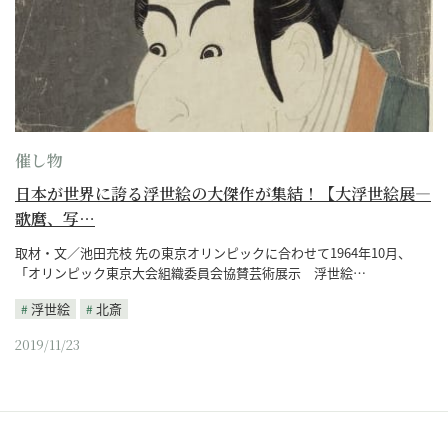
催し物
日本が世界に誇る浮世絵の大傑作が集結！【大浮世絵展―
歌麿、写…
取材・文／池田充枝 先の東京オリンピックに合わせて1964年10月、
「オリンピック東京大会組織委員会協賛芸術展示 浮世絵…
浮世絵
北斎
2019/11/23