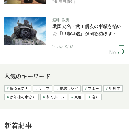
PR(濵田酒造)
趣味･教養
戦国大名・武田信玄の事績を描い
た『甲陽軍鑑』が国を滅ぼす…
2026/08/02
No.
人気のキーワード
豊臣兄弟！
クルマ
減塩レシピ
マネー
認知症
定年後の歩き方
老人ホーム
京都
漢方
新着記事