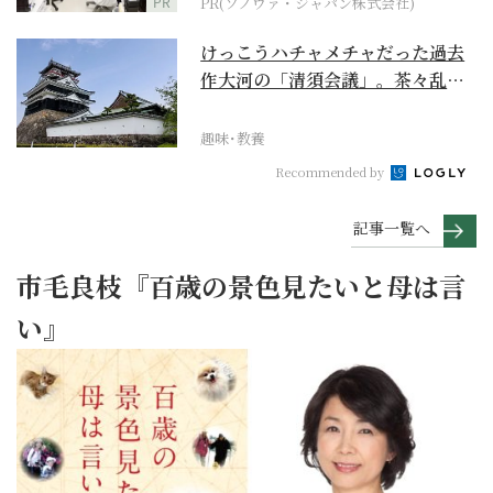
PR
PR(ソノヴァ・ジャパン株式会社)
けっこうハチャメチャだった過去
作大河の「清須会議」。茶々乱
入、お市が三法師と登場...
趣味･教養
Recommended by
記事一覧へ
市毛良枝『百歳の景色見たいと母は言
い』