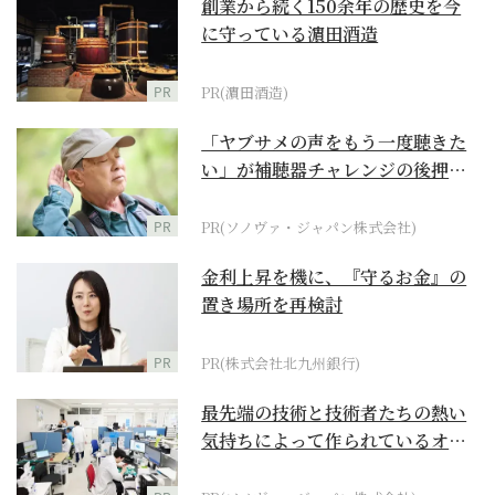
創業から続く150余年の歴史を今
に守っている濵田酒造
PR
PR(濵田酒造)
「ヤブサメの声をもう一度聴きた
い」が補聴器チャレンジの後押し
に
PR
PR(ソノヴァ・ジャパン株式会社)
金利上昇を機に、『守るお金』の
置き場所を再検討
PR
PR(株式会社北九州銀行)
最先端の技術と技術者たちの熱い
気持ちによって作られているオー
ダーメイド補聴器