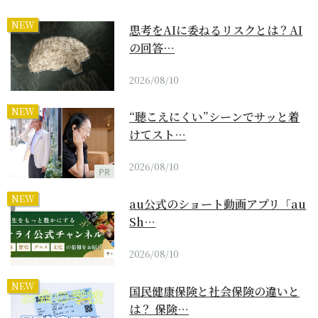
NEW
思考をAIに委ねるリスクとは？AI
の回答…
2026/08/10
NEW
“聴こえにくい”シーンでサッと着
けてスト…
2026/08/10
PR
NEW
au公式のショート動画アプリ「au
Sh…
2026/08/10
NEW
国民健康保険と社会保険の違いと
は？ 保険…