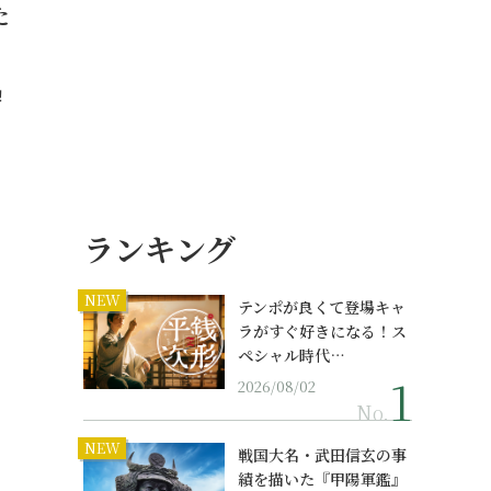
た
！
ランキング
NEW
テンポが良くて登場キャ
ラがすぐ好きになる！ス
ペシャル時代…
2026/08/02
No.
NEW
戦国大名・武田信玄の事
績を描いた『甲陽軍鑑』