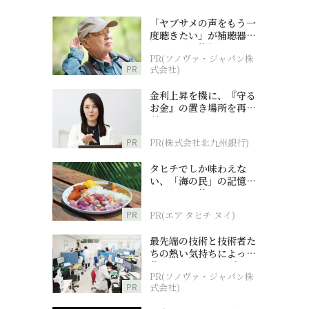
「ヤブサメの声をもう一
度聴きたい」が補聴器チ
ャレンジの後押しに
PR(ソノヴァ・ジャパン株
PR
式会社)
金利上昇を機に、『守る
お金』の置き場所を再検
討
PR
PR(株式会社北九州銀行)
タヒチでしか味わえな
い、「海の民」の記憶へ
とつながる旅
PR
PR(エア タヒチ ヌイ)
最先端の技術と技術者た
ちの熱い気持ちによって
作られているオーダーメ
PR(ソノヴァ・ジャパン株
イド補聴器
PR
式会社)