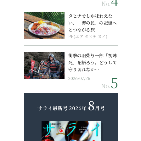
No.
タヒチでしか味わえな
い、「海の民」の記憶へ
とつながる旅
PR(エア タヒチ ヌイ)
衝撃の羽柴与一郎「初陣
死」を語ろう。どうして
守り切れなか…
2026/07/26
No.
8
サライ最新号
2026年
月号