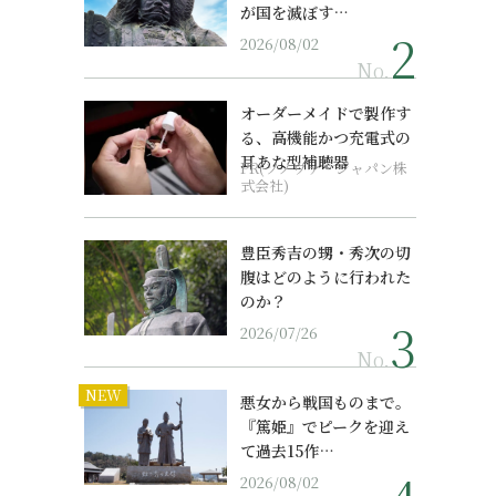
が国を滅ぼす…
2026/08/02
No.
オーダーメイドで製作す
る、高機能かつ充電式の
耳あな型補聴器
PR(ソノヴァ・ジャパン株
式会社)
豊臣秀吉の甥・秀次の切
腹はどのように行われた
のか？
2026/07/26
No.
NEW
悪女から戦国ものまで。
『篤姫』でピークを迎え
て過去15作…
2026/08/02