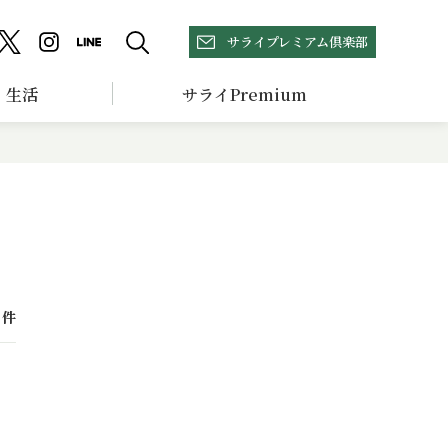
サライプレミアム倶楽部
生活
サライPremium
件