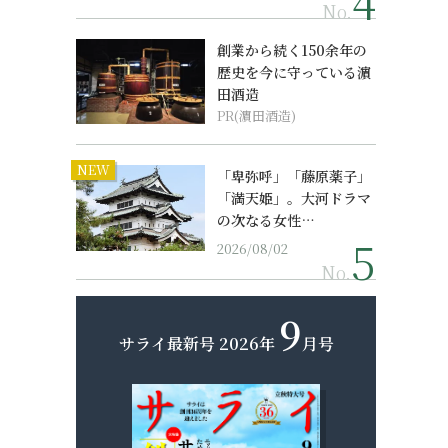
No.
創業から続く150余年の
歴史を今に守っている濵
田酒造
PR(濵田酒造)
NEW
「卑弥呼」「藤原薬子」
「満天姫」。大河ドラマ
の次なる女性…
2026/08/02
No.
9
サライ最新号
2026年
月号