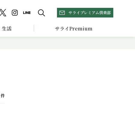
サライプレミアム倶楽部
生活
サライPremium
件