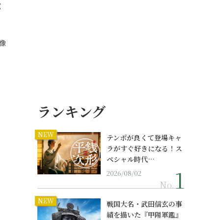
パ
像
ランキング
NEW
テンポが良くて登場キャ
ラがすぐ好きになる！ス
ペシャル時代…
2026/08/02
No.
NEW
戦国大名・武田信玄の事
績を描いた『甲陽軍鑑』