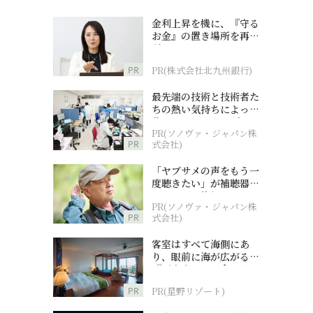
金利上昇を機に、『守る
お金』の置き場所を再検
討
PR
PR(株式会社北九州銀行)
最先端の技術と技術者た
ちの熱い気持ちによって
作られているオーダーメ
PR(ソノヴァ・ジャパン株
イド補聴器
PR
式会社)
「ヤブサメの声をもう一
度聴きたい」が補聴器チ
ャレンジの後押しに
PR(ソノヴァ・ジャパン株
PR
式会社)
客室はすべて海側にあ
り、眼前に海が広がる
『西表島ホテル by 星野
リゾート』
PR
PR(星野リゾート)