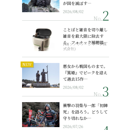
が国を滅ぼす…
2026/08/02
No.
ことばと雑音を切り離し
雑音を最大限に除去す
る、フォナック補聴器の
PR(ソノヴァ・ジャパン株
最上位モデル
式会社)
NEW
悪女から戦国ものまで。
『篤姫』でピークを迎え
て過去15作…
2026/08/02
No.
衝撃の羽柴与一郎「初陣
死」を語ろう。どうして
守り切れなか…
2026/07/26