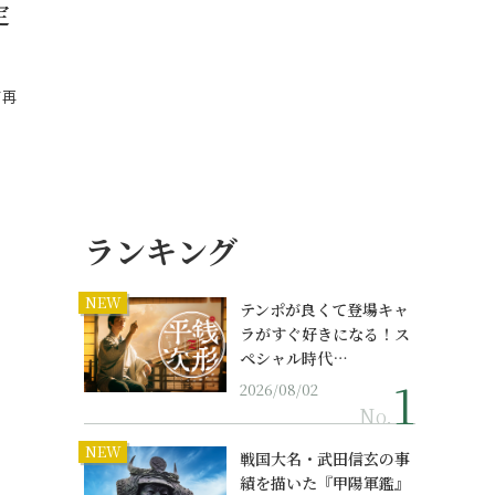
定
て再
ランキング
NEW
テンポが良くて登場キャ
ラがすぐ好きになる！ス
ペシャル時代…
2026/08/02
No.
NEW
戦国大名・武田信玄の事
績を描いた『甲陽軍鑑』