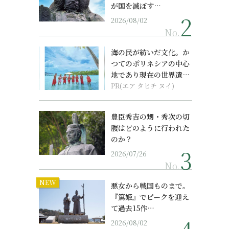
が国を滅ぼす…
2026/08/02
No.
海の民が紡いだ文化。か
つてのポリネシアの中心
地であり現在の世界遺産
からみえてくる...
PR(エア タヒチ ヌイ)
豊臣秀吉の甥・秀次の切
腹はどのように行われた
のか？
2026/07/26
No.
NEW
悪女から戦国ものまで。
『篤姫』でピークを迎え
て過去15作…
2026/08/02