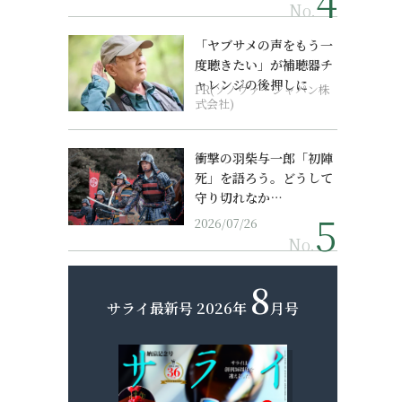
No.
「ヤブサメの声をもう一
度聴きたい」が補聴器チ
ャレンジの後押しに
PR(ソノヴァ・ジャパン株
式会社)
衝撃の羽柴与一郎「初陣
死」を語ろう。どうして
守り切れなか…
2026/07/26
No.
8
サライ最新号
2026年
月号