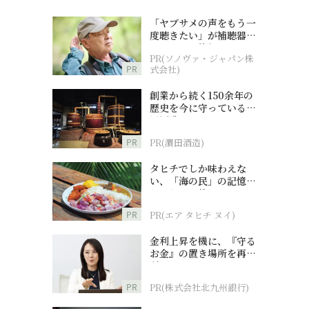
「ヤブサメの声をもう一
度聴きたい」が補聴器チ
ャレンジの後押しに
PR(ソノヴァ・ジャパン株
PR
式会社)
創業から続く150余年の
歴史を今に守っている濵
田酒造
PR
PR(濵田酒造)
タヒチでしか味わえな
い、「海の民」の記憶へ
とつながる旅
PR
PR(エア タヒチ ヌイ)
金利上昇を機に、『守る
お金』の置き場所を再検
討
PR
PR(株式会社北九州銀行)