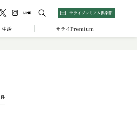
サライプレミアム倶楽部
生活
サライPremium
件