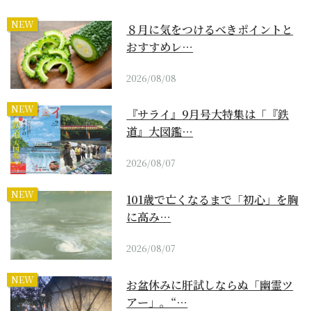
NEW
８月に気をつけるべきポイントと
おすすめレ…
2026/08/08
NEW
『サライ』9月号大特集は「『鉄
道』大図鑑…
2026/08/07
NEW
101歳で亡くなるまで「初心」を胸
に高み…
2026/08/07
NEW
お盆休みに肝試しならぬ「幽霊ツ
アー」。“…