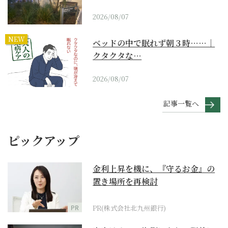
2026/08/07
NEW
ベッドの中で眠れず朝３時……｜
クタクタな…
2026/08/07
記事一覧へ
ピックアップ
金利上昇を機に、『守るお金』の
置き場所を再検討
PR
PR(株式会社北九州銀行)