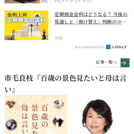
PR
PR(エア タヒチ ヌイ)
定期預金金利はどうなる？ 今後の
見通しと「預け替え」判断のコツ
【お金の学校】
生活
Recommended by
記事一覧へ
市毛良枝『百歳の景色見たいと母は言
い』