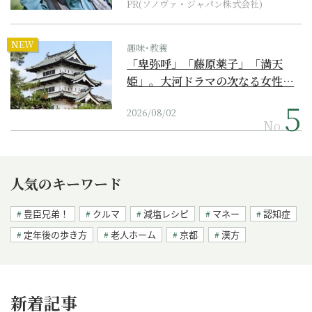
PR(ソノヴァ・ジャパン株式会社)
NEW
趣味･教養
「卑弥呼」「藤原薬子」「満天
姫」。大河ドラマの次なる女性…
2026/08/02
No.
人気のキーワード
豊臣兄弟！
クルマ
減塩レシピ
マネー
認知症
定年後の歩き方
老人ホーム
京都
漢方
新着記事