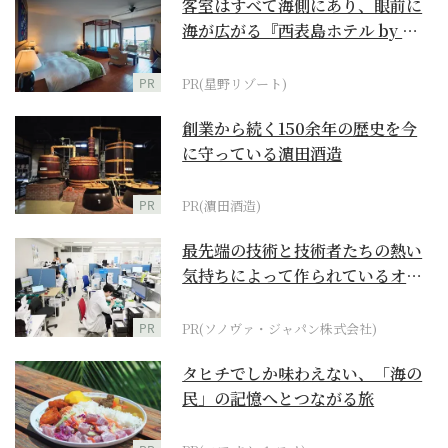
客室はすべて海側にあり、眼前に
海が広がる『西表島ホテル by 星
野リゾート』
PR
PR(星野リゾート)
創業から続く150余年の歴史を今
に守っている濵田酒造
PR
PR(濵田酒造)
最先端の技術と技術者たちの熱い
気持ちによって作られているオー
ダーメイド補聴器
PR
PR(ソノヴァ・ジャパン株式会社)
タヒチでしか味わえない、「海の
民」の記憶へとつながる旅