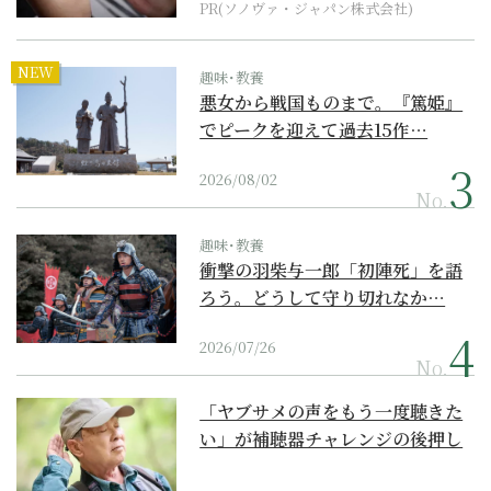
PR(ソノヴァ・ジャパン株式会社)
NEW
趣味･教養
悪女から戦国ものまで。『篤姫』
でピークを迎えて過去15作…
2026/08/02
No.
趣味･教養
衝撃の羽柴与一郎「初陣死」を語
ろう。どうして守り切れなか…
2026/07/26
No.
「ヤブサメの声をもう一度聴きた
い」が補聴器チャレンジの後押し
に