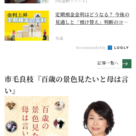
PR
PR(星野リゾート)
定期預金金利はどうなる？ 今後の
見通しと「預け替え」判断のコツ
【お金の学校】
生活
Recommended by
記事一覧へ
市毛良枝『百歳の景色見たいと母は言
い』