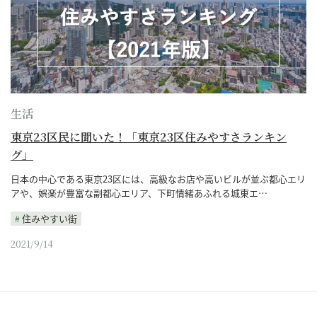
生活
東京23区民に聞いた！「東京23区住みやすさランキン
グ」
日本の中心である東京23区には、高級なお店や高いビルが並ぶ都心エリ
アや、娯楽が豊富な副都心エリア、下町情緒あふれる城東エ…
住みやすい街
2021/9/14