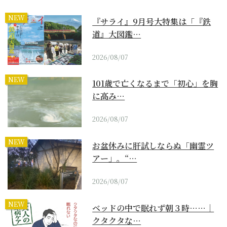
NEW
『サライ』9月号大特集は「『鉄
道』大図鑑…
2026/08/07
NEW
101歳で亡くなるまで「初心」を胸
に高み…
2026/08/07
NEW
お盆休みに肝試しならぬ「幽霊ツ
アー」。“…
2026/08/07
NEW
ベッドの中で眠れず朝３時……｜
クタクタな…