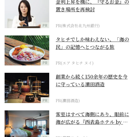
金利上昇を機に、『守るお金』の
置き場所を再検討
PR
PR(株式会社北九州銀行)
タヒチでしか味わえない、「海の
民」の記憶へとつながる旅
PR
PR(エア タヒチ ヌイ)
創業から続く150余年の歴史を今
に守っている濵田酒造
PR
PR(濵田酒造)
客室はすべて海側にあり、眼前に
海が広がる『西表島ホテル by 星
野リゾート』