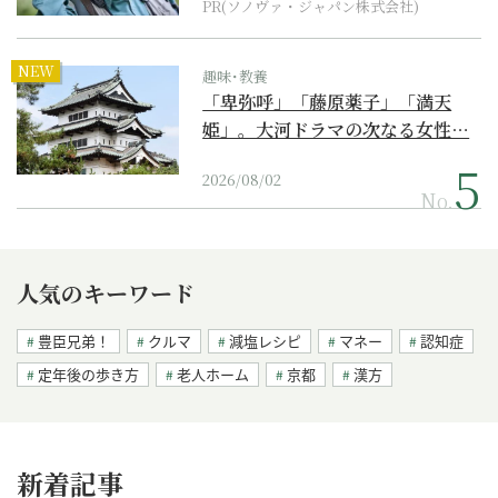
PR(ソノヴァ・ジャパン株式会社)
NEW
趣味･教養
「卑弥呼」「藤原薬子」「満天
姫」。大河ドラマの次なる女性…
2026/08/02
No.
人気のキーワード
豊臣兄弟！
クルマ
減塩レシピ
マネー
認知症
定年後の歩き方
老人ホーム
京都
漢方
新着記事