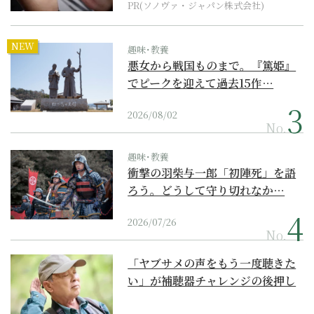
PR(ソノヴァ・ジャパン株式会社)
NEW
趣味･教養
悪女から戦国ものまで。『篤姫』
でピークを迎えて過去15作…
2026/08/02
No.
趣味･教養
衝撃の羽柴与一郎「初陣死」を語
ろう。どうして守り切れなか…
2026/07/26
No.
「ヤブサメの声をもう一度聴きた
い」が補聴器チャレンジの後押し
に