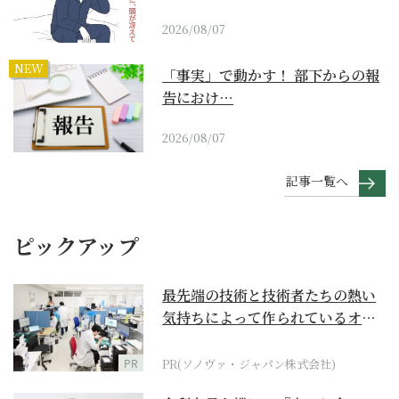
2026/08/07
NEW
「事実」で動かす！ 部下からの報
告におけ…
2026/08/07
記事一覧へ
ピックアップ
最先端の技術と技術者たちの熱い
気持ちによって作られているオー
ダーメイド補聴器
PR
PR(ソノヴァ・ジャパン株式会社)