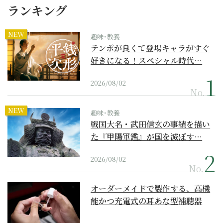
ランキング
NEW
趣味･教養
テンポが良くて登場キャラがすぐ
好きになる！スペシャル時代…
2026/08/02
No.
NEW
趣味･教養
戦国大名・武田信玄の事績を描い
た『甲陽軍鑑』が国を滅ぼす…
2026/08/02
No.
オーダーメイドで製作する、高機
能かつ充電式の耳あな型補聴器