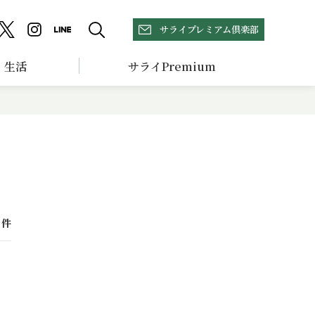
サライプレミアム倶楽部
生活
サライPremium
件