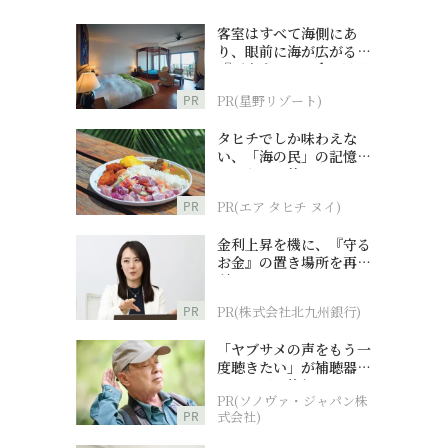
客室はすべて海側にあ
り、眼前に海が広がる
『西表島ホテル by 星野
リゾート』
PR
PR(星野リゾート)
タヒチでしか味わえな
い、「海の民」の記憶へ
とつながる旅
PR
PR(エア タヒチ ヌイ)
金利上昇を機に、『守る
お金』の置き場所を再検
討
PR
PR(株式会社北九州銀行)
「ヤブサメの声をもう一
度聴きたい」が補聴器チ
ャレンジの後押しに
PR(ソノヴァ・ジャパン株
PR
式会社)