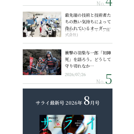
No.
最先端の技術と技術者た
ちの熱い気持ちによって
作られているオーダーメ
PR(ソノヴァ・ジャパン株
イド補聴器
式会社)
衝撃の羽柴与一郎「初陣
死」を語ろう。どうして
守り切れなか…
2026/07/26
No.
8
サライ最新号
2026年
月号