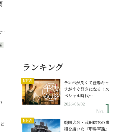
調
、
天…
湯
ランキング
NEW
テンポが良くて登場キャ
ラがすぐ好きになる！ス
ペシャル時代…
い
2026/08/02
No.
NEW
戦国大名・武田信玄の事
けど
績を描いた『甲陽軍鑑』
…