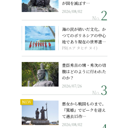
が国を滅ぼす…
2026/08/02
No.
海の民が紡いだ文化。か
つてのポリネシアの中心
地であり現在の世界遺産
からみえてくる...
PR(エア タヒチ ヌイ)
豊臣秀吉の甥・秀次の切
腹はどのように行われた
のか？
2026/07/26
No.
NEW
悪女から戦国ものまで。
『篤姫』でピークを迎え
て過去15作…
2026/08/02