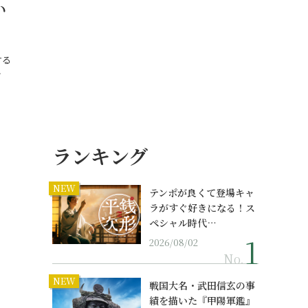
い
する
…
ランキング
NEW
テンポが良くて登場キャ
ラがすぐ好きになる！ス
ペシャル時代…
2026/08/02
No.
NEW
戦国大名・武田信玄の事
績を描いた『甲陽軍鑑』