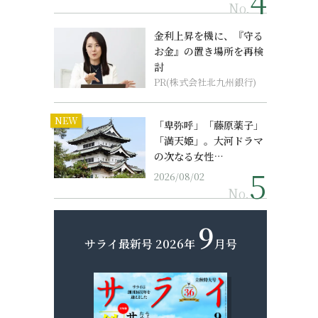
No.
金利上昇を機に、『守る
お金』の置き場所を再検
討
PR(株式会社北九州銀行)
NEW
「卑弥呼」「藤原薬子」
「満天姫」。大河ドラマ
の次なる女性…
2026/08/02
No.
9
サライ最新号
2026年
月号