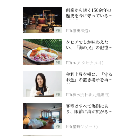
創業から続く150余年の
歴史を今に守っている濵
田酒造
PR
PR(濵田酒造)
タヒチでしか味わえな
い、「海の民」の記憶へ
とつながる旅
PR
PR(エア タヒチ ヌイ)
金利上昇を機に、『守る
お金』の置き場所を再検
討
PR
PR(株式会社北九州銀行)
客室はすべて海側にあ
り、眼前に海が広がる
『西表島ホテル by 星野
リゾート』
PR
PR(星野リゾート)