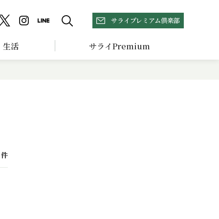
サライプレミアム倶楽部
生活
サライPremium
件