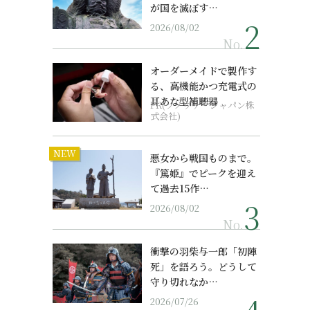
が国を滅ぼす…
2026/08/02
No.
オーダーメイドで製作す
る、高機能かつ充電式の
耳あな型補聴器
PR(ソノヴァ・ジャパン株
式会社)
NEW
悪女から戦国ものまで。
『篤姫』でピークを迎え
て過去15作…
2026/08/02
No.
衝撃の羽柴与一郎「初陣
死」を語ろう。どうして
守り切れなか…
2026/07/26