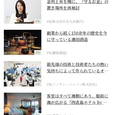
金利上昇を機に、『守るお金』の
置き場所を再検討
PR
PR(株式会社北九州銀行)
創業から続く150余年の歴史を今
に守っている濵田酒造
PR
PR(濵田酒造)
最先端の技術と技術者たちの熱い
気持ちによって作られているオー
ダーメイド補聴器
PR
PR(ソノヴァ・ジャパン株式会社)
客室はすべて海側にあり、眼前に
海が広がる『西表島ホテル by 星
野リゾート』