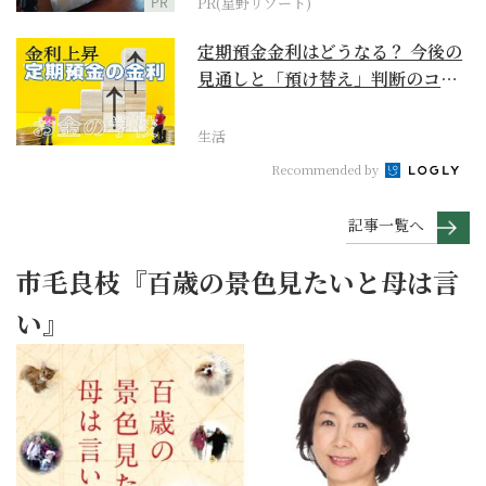
PR
PR(星野リゾート)
定期預金金利はどうなる？ 今後の
見通しと「預け替え」判断のコツ
【お金の学校】
生活
Recommended by
記事一覧へ
市毛良枝『百歳の景色見たいと母は言
い』