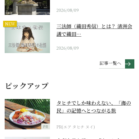
2026/08/09
NEW
三法師（織田秀信）とは？ 清洲会
議で織田…
2026/08/09
記事一覧へ
ピックアップ
タヒチでしか味わえない、「海の
民」の記憶へとつながる旅
PR
PR(エア タヒチ ヌイ)