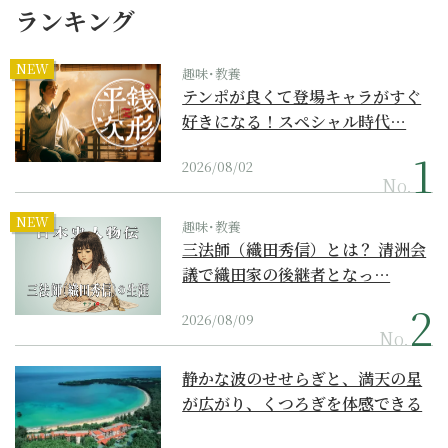
ランキング
NEW
趣味･教養
テンポが良くて登場キャラがすぐ
好きになる！スペシャル時代…
2026/08/02
No.
NEW
趣味･教養
三法師（織田秀信）とは？ 清洲会
議で織田家の後継者となっ…
2026/08/09
No.
静かな波のせせらぎと、満天の星
が広がり、くつろぎを体感できる
『西表島ホテル by...