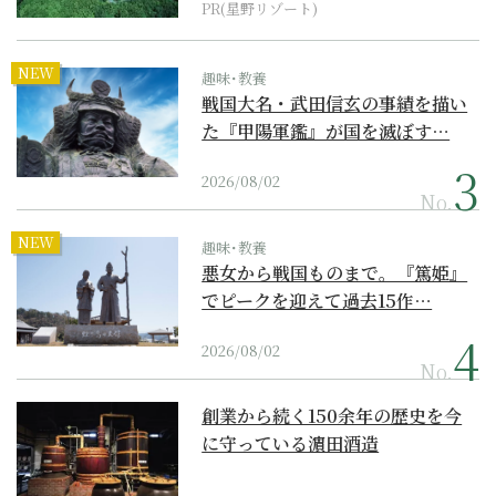
PR(星野リゾート)
NEW
趣味･教養
戦国大名・武田信玄の事績を描い
た『甲陽軍鑑』が国を滅ぼす…
2026/08/02
No.
NEW
趣味･教養
悪女から戦国ものまで。『篤姫』
でピークを迎えて過去15作…
2026/08/02
No.
創業から続く150余年の歴史を今
に守っている濵田酒造