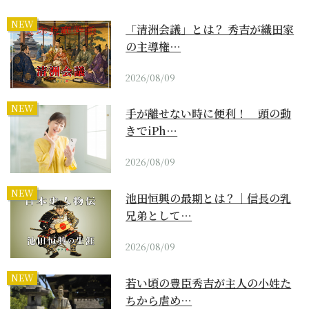
NEW
「清洲会議」とは？ 秀吉が織田家
の主導権…
2026/08/09
NEW
手が離せない時に便利！ 頭の動
きでiPh…
2026/08/09
NEW
池田恒興の最期とは？｜信長の乳
兄弟として…
2026/08/09
NEW
若い頃の豊臣秀吉が主人の小姓た
ちから虐め…