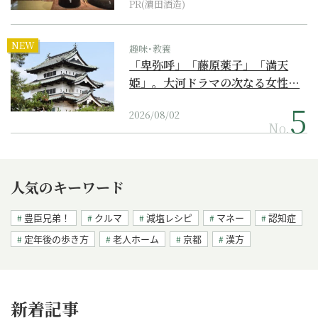
PR(濵田酒造)
NEW
趣味･教養
「卑弥呼」「藤原薬子」「満天
姫」。大河ドラマの次なる女性…
2026/08/02
No.
人気のキーワード
豊臣兄弟！
クルマ
減塩レシピ
マネー
認知症
定年後の歩き方
老人ホーム
京都
漢方
新着記事