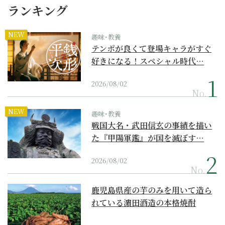
ランキング
NEW
趣味･教養
テンポが良くて登場キャラがすぐ
好きになる！スペシャル時代…
2026/08/02
No.
NEW
趣味･教養
戦国大名・武田信玄の事績を描い
た『甲陽軍鑑』が国を滅ぼす…
2026/08/02
No.
鹿児島県産の芋のみを用いて造ら
れている濵田酒造の本格焼酎