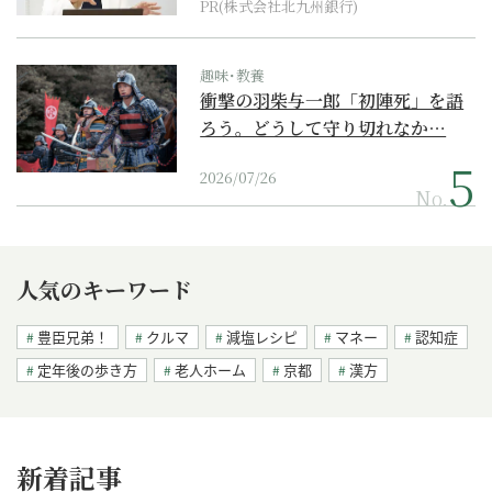
PR(株式会社北九州銀行)
趣味･教養
衝撃の羽柴与一郎「初陣死」を語
ろう。どうして守り切れなか…
2026/07/26
No.
人気のキーワード
豊臣兄弟！
クルマ
減塩レシピ
マネー
認知症
定年後の歩き方
老人ホーム
京都
漢方
新着記事