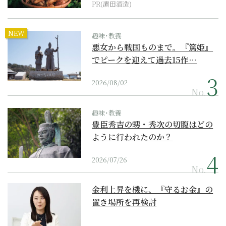
PR(濵田酒造)
NEW
趣味･教養
悪女から戦国ものまで。『篤姫』
でピークを迎えて過去15作…
2026/08/02
No.
趣味･教養
豊臣秀吉の甥・秀次の切腹はどの
ように行われたのか？
2026/07/26
No.
金利上昇を機に、『守るお金』の
置き場所を再検討