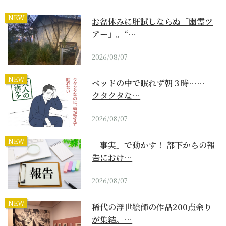
NEW
お盆休みに肝試しならぬ「幽霊ツ
アー」。“…
2026/08/07
NEW
ベッドの中で眠れず朝３時……｜
クタクタな…
2026/08/07
NEW
「事実」で動かす！ 部下からの報
告におけ…
2026/08/07
NEW
稀代の浮世絵師の作品200点余り
が集結。…