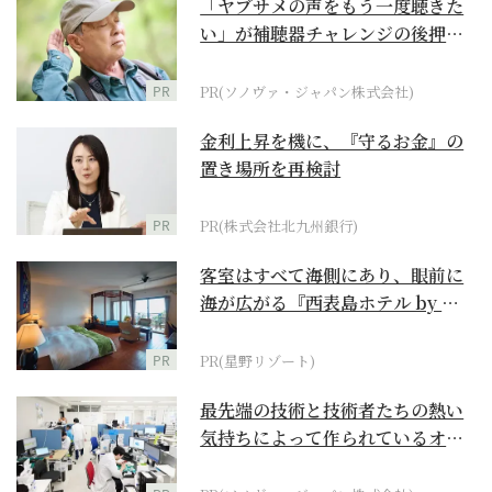
「ヤブサメの声をもう一度聴きた
い」が補聴器チャレンジの後押し
に
PR
PR(ソノヴァ・ジャパン株式会社)
金利上昇を機に、『守るお金』の
置き場所を再検討
PR
PR(株式会社北九州銀行)
客室はすべて海側にあり、眼前に
海が広がる『西表島ホテル by 星
野リゾート』
PR
PR(星野リゾート)
最先端の技術と技術者たちの熱い
気持ちによって作られているオー
ダーメイド補聴器