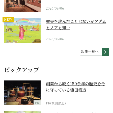
2026/08/06
NEW
聖書を読んだことはないがアダム
もノアも知…
2026/08/06
記事一覧へ
ピックアップ
創業から続く150余年の歴史を今
に守っている濵田酒造
PR
PR(濵田酒造)