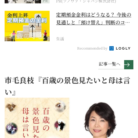
PR
PR(ソノヴァ・ジャパン株式会社)
定期預金金利はどうなる？ 今後の
見通しと「預け替え」判断のコツ
【お金の学校】
生活
Recommended by
記事一覧へ
市毛良枝『百歳の景色見たいと母は言
い』