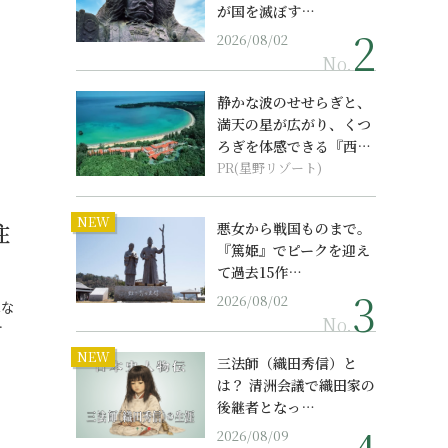
が国を滅ぼす…
2026/08/02
No.
静かな波のせせらぎと、
満天の星が広がり、くつ
ろぎを体感できる『西表
島ホテル by...
PR(星野リゾート)
NEW
注
悪女から戦国ものまで。
『篤姫』でピークを迎え
て過去15作…
2026/08/02
はな
No.
…
NEW
三法師（織田秀信）と
は？ 清洲会議で織田家の
後継者となっ…
2026/08/09