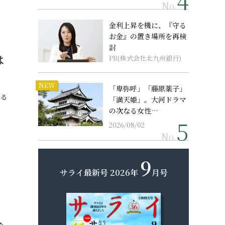
No.
金利上昇を機に、『守る
お金』の置き場所を再検
討
は
PR(株式会社北九州銀行)
NEW
「卑弥呼」「藤原薬子」
ける
「満天姫」。大河ドラマ
の次なる女性…
2026/08/02
No.
9
サライ最新号
2026年
月号