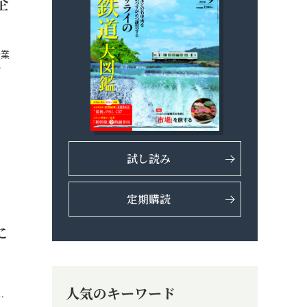
企
企業
…
試し読み
定期購読
に
き
人気のキーワード
…