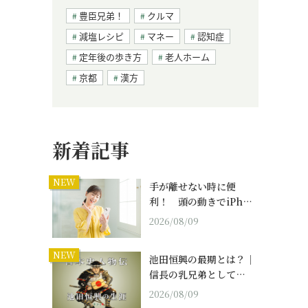
豊臣兄弟！
クルマ
減塩レシピ
マネー
認知症
定年後の歩き方
老人ホーム
京都
漢方
新着記事
NEW
手が離せない時に便
利！ 頭の動きでiPh…
2026/08/09
NEW
池田恒興の最期とは？｜
信長の乳兄弟として…
2026/08/09