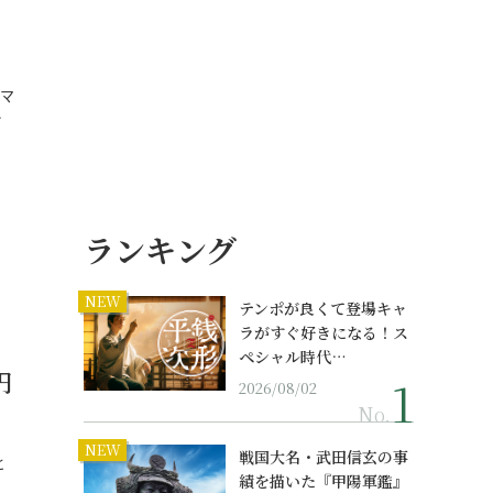
マ
…
ランキング
NEW
テンポが良くて登場キャ
ラがすぐ好きになる！ス
ペシャル時代…
円
2026/08/02
No.
NEW
戦国大名・武田信玄の事
と
績を描いた『甲陽軍鑑』