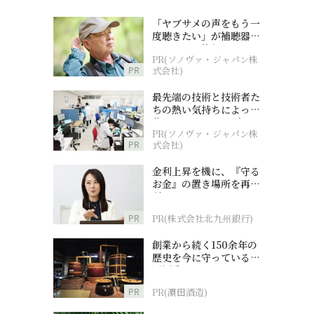
「ヤブサメの声をもう一
度聴きたい」が補聴器チ
ャレンジの後押しに
PR(ソノヴァ・ジャパン株
PR
式会社)
最先端の技術と技術者た
ちの熱い気持ちによって
作られているオーダーメ
PR(ソノヴァ・ジャパン株
イド補聴器
PR
式会社)
金利上昇を機に、『守る
お金』の置き場所を再検
討
PR
PR(株式会社北九州銀行)
創業から続く150余年の
歴史を今に守っている濵
田酒造
PR
PR(濵田酒造)