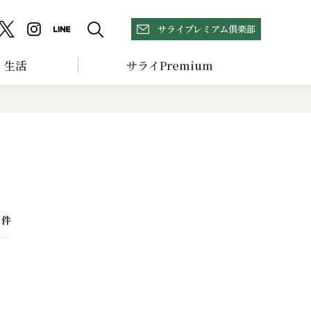
サライプレミアム倶楽部
生活
サライPremium
件