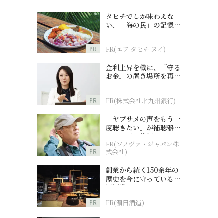
タヒチでしか味わえな
い、「海の民」の記憶へ
とつながる旅
PR
PR(エア タヒチ ヌイ)
金利上昇を機に、『守る
お金』の置き場所を再検
討
PR
PR(株式会社北九州銀行)
「ヤブサメの声をもう一
度聴きたい」が補聴器チ
ャレンジの後押しに
PR(ソノヴァ・ジャパン株
PR
式会社)
創業から続く150余年の
歴史を今に守っている濵
田酒造
PR
PR(濵田酒造)