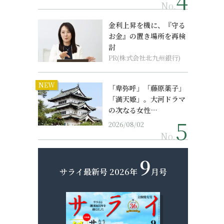
No.
金利上昇を機に、『守る
お金』の置き場所を再検
討
PR(株式会社北九州銀行)
NEW
「卑弥呼」「藤原薬子」
「満天姫」。大河ドラマ
の次なる女性…
2026/08/02
No.
9
サライ最新号
2026年
月号