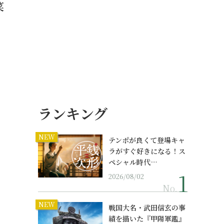
菜
。
ランキング
NEW
テンポが良くて登場キャ
ラがすぐ好きになる！ス
ペシャル時代…
2026/08/02
No.
NEW
戦国大名・武田信玄の事
績を描いた『甲陽軍鑑』