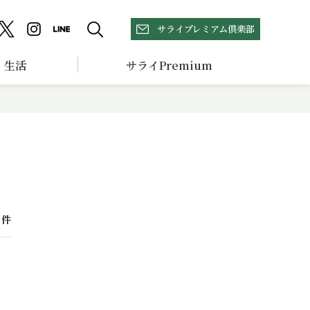
サライプレミアム倶楽部
生活
サライPremium
件