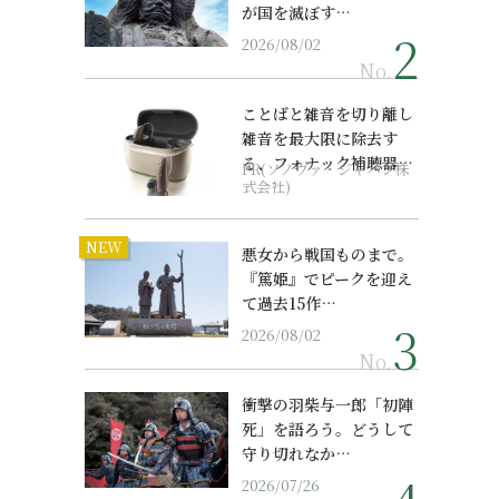
が国を滅ぼす…
2026/08/02
No.
ことばと雑音を切り離し
雑音を最大限に除去す
る、フォナック補聴器の
PR(ソノヴァ・ジャパン株
最上位モデル
式会社)
NEW
悪女から戦国ものまで。
『篤姫』でピークを迎え
て過去15作…
2026/08/02
No.
衝撃の羽柴与一郎「初陣
死」を語ろう。どうして
守り切れなか…
2026/07/26