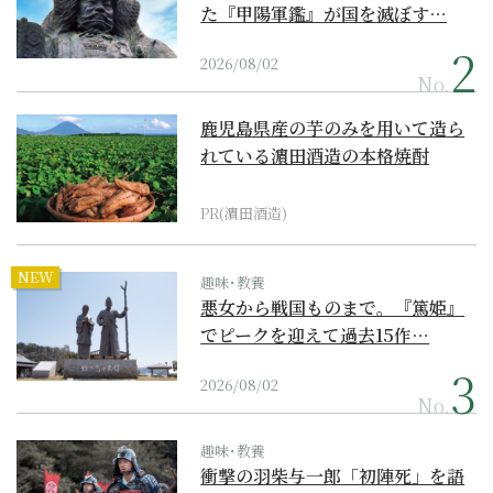
た『甲陽軍鑑』が国を滅ぼす…
2026/08/02
No.
鹿児島県産の芋のみを用いて造ら
れている濵田酒造の本格焼酎
PR(濵田酒造)
NEW
趣味･教養
悪女から戦国ものまで。『篤姫』
でピークを迎えて過去15作…
2026/08/02
No.
趣味･教養
衝撃の羽柴与一郎「初陣死」を語