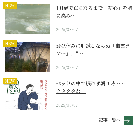
NEW
101歳で亡くなるまで「初心」を胸
に高み…
2026/08/07
NEW
お盆休みに肝試しならぬ「幽霊ツ
アー」。“…
2026/08/07
NEW
ベッドの中で眠れず朝３時……｜
クタクタな…
2026/08/07
記事一覧へ