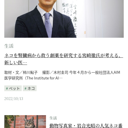
生活
ネコを腎臓病から救う創薬を研究する宮崎徹氏が考える、
新しい医…
取材・文／柿川鮎子 撮影／木村圭司 今年４月から一般社団法人AIM
医学研究所（The Institute for AI…
ペット
ネコ
2022/10/13
生活
動物写真家・岩合光昭の人気ネコ番