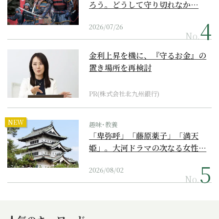
ろう。どうして守り切れなか…
2026/07/26
No.
金利上昇を機に、『守るお金』の
置き場所を再検討
PR(株式会社北九州銀行)
NEW
趣味･教養
「卑弥呼」「藤原薬子」「満天
姫」。大河ドラマの次なる女性…
2026/08/02
No.