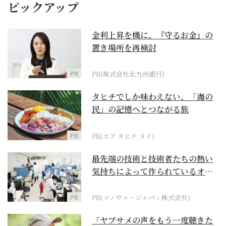
ピックアップ
金利上昇を機に、『守るお金』の
置き場所を再検討
PR
PR(株式会社北九州銀行)
タヒチでしか味わえない、「海の
民」の記憶へとつながる旅
PR
PR(エア タヒチ ヌイ)
最先端の技術と技術者たちの熱い
気持ちによって作られているオー
ダーメイド補聴器
PR
PR(ソノヴァ・ジャパン株式会社)
「ヤブサメの声をもう一度聴きた