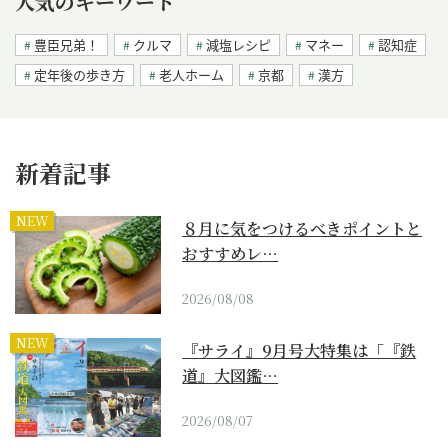
人気のキーワード
豊臣兄弟！
クルマ
減塩レシピ
マネー
認知症
定年後の歩き方
老人ホーム
京都
漢方
新着記事
NEW
８月に気をつけるべきポイントと
おすすめレ…
2026/08/08
NEW
『サライ』9月号大特集は「『鉄
道』大図鑑…
2026/08/07