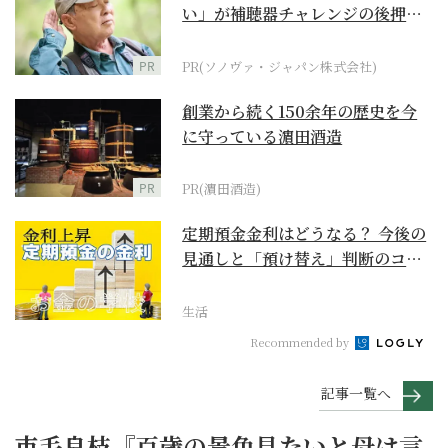
い」が補聴器チャレンジの後押し
に
PR
PR(ソノヴァ・ジャパン株式会社)
創業から続く150余年の歴史を今
に守っている濵田酒造
PR
PR(濵田酒造)
定期預金金利はどうなる？ 今後の
見通しと「預け替え」判断のコツ
【お金の学校】
生活
Recommended by
記事一覧へ
市毛良枝『百歳の景色見たいと母は言