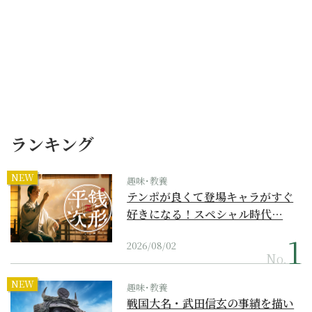
ランキング
NEW
趣味･教養
テンポが良くて登場キャラがすぐ
好きになる！スペシャル時代…
2026/08/02
No.
NEW
趣味･教養
戦国大名・武田信玄の事績を描い