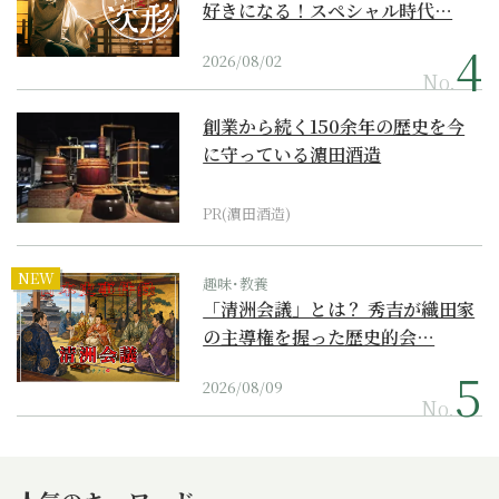
好きになる！スペシャル時代…
2026/08/02
No.
創業から続く150余年の歴史を今
に守っている濵田酒造
PR(濵田酒造)
NEW
趣味･教養
「清洲会議」とは？ 秀吉が織田家
の主導権を握った歴史的会…
2026/08/09
No.