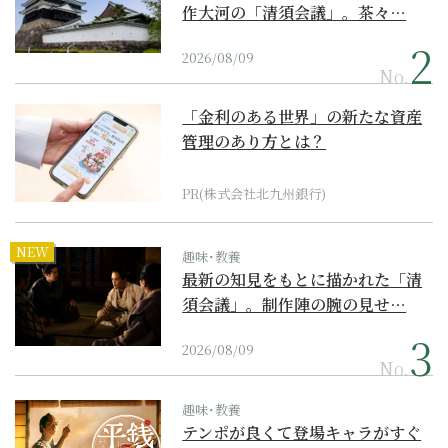
作大河の「清須会議」。茶々…
2026/08/09
No.
「金利のある世界」の新たな資産
管理のあり方とは？
PR(株式会社北九州銀行)
NEW
趣味･教養
最新の知見をもとに描かれた「清
須会議」。制作陣の腕の見せ…
2026/08/09
No.
趣味･教養
テンポが良くて登場キャラがすぐ