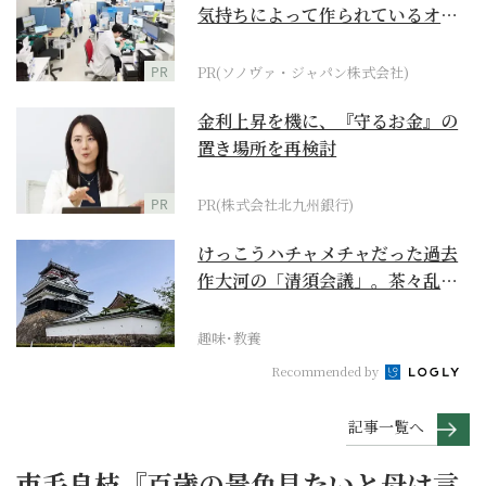
気持ちによって作られているオー
ダーメイド補聴器
PR
PR(ソノヴァ・ジャパン株式会社)
金利上昇を機に、『守るお金』の
置き場所を再検討
PR
PR(株式会社北九州銀行)
けっこうハチャメチャだった過去
作大河の「清須会議」。茶々乱
入、お市が三法師と登場...
趣味･教養
Recommended by
記事一覧へ
市毛良枝『百歳の景色見たいと母は言