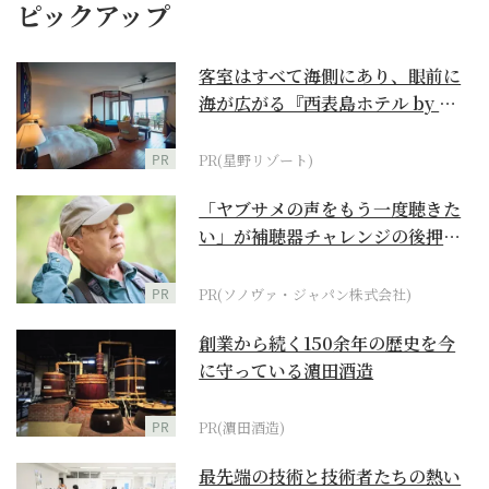
ピックアップ
客室はすべて海側にあり、眼前に
海が広がる『西表島ホテル by 星
野リゾート』
PR
PR(星野リゾート)
「ヤブサメの声をもう一度聴きた
い」が補聴器チャレンジの後押し
に
PR
PR(ソノヴァ・ジャパン株式会社)
創業から続く150余年の歴史を今
に守っている濵田酒造
PR
PR(濵田酒造)
最先端の技術と技術者たちの熱い