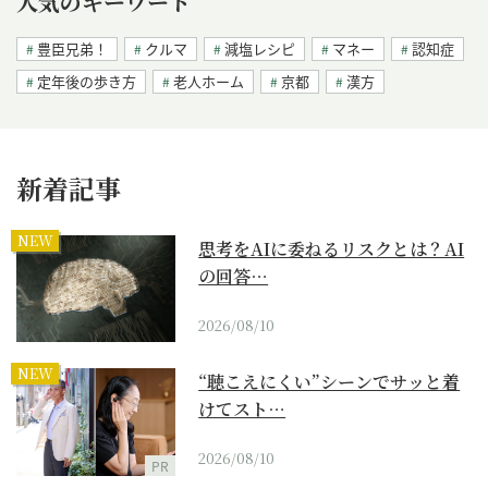
人気のキーワード
豊臣兄弟！
クルマ
減塩レシピ
マネー
認知症
定年後の歩き方
老人ホーム
京都
漢方
新着記事
NEW
思考をAIに委ねるリスクとは？AI
の回答…
2026/08/10
NEW
“聴こえにくい”シーンでサッと着
けてスト…
2026/08/10
PR