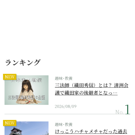
ランキング
NEW
趣味･教養
三法師（織田秀信）とは？ 清洲会
議で織田家の後継者となっ…
2026/08/09
No.
NEW
趣味･教養
けっこうハチャメチャだった過去