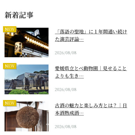
新着記事
NEW
「落語の聖地」に１年間通い続け
た演芸評論…
2026/08/08
NEW
愛媛県立とべ動物園｜見せること
よりも生き…
2026/08/08
NEW
古酒の魅力と楽しみ方とは？｜日
本酒熟成酒…
2026/08/08