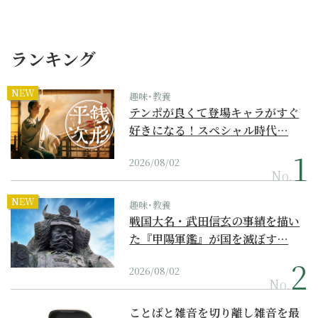
ランキング
NEW
趣味･教養
テンポが良くて登場キャラがすぐ
好きになる！スペシャル時代…
2026/08/02
No.
NEW
趣味･教養
戦国大名・武田信玄の事績を描い
た『甲陽軍鑑』が国を滅ぼす…
2026/08/02
No.
ことばと雑音を切り離し雑音を最