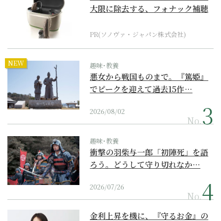
大限に除去する、フォナック補聴
器の最上位モデル
PR(ソノヴァ・ジャパン株式会社)
NEW
趣味･教養
悪女から戦国ものまで。『篤姫』
でピークを迎えて過去15作…
2026/08/02
No.
趣味･教養
衝撃の羽柴与一郎「初陣死」を語
ろう。どうして守り切れなか…
2026/07/26
No.
金利上昇を機に、『守るお金』の