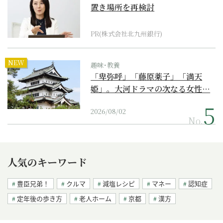
置き場所を再検討
PR(株式会社北九州銀行)
NEW
趣味･教養
「卑弥呼」「藤原薬子」「満天
姫」。大河ドラマの次なる女性…
2026/08/02
No.
人気のキーワード
豊臣兄弟！
クルマ
減塩レシピ
マネー
認知症
定年後の歩き方
老人ホーム
京都
漢方