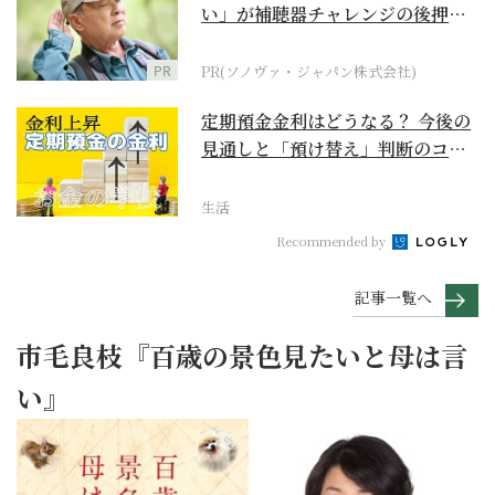
い」が補聴器チャレンジの後押し
に
PR
PR(ソノヴァ・ジャパン株式会社)
定期預金金利はどうなる？ 今後の
見通しと「預け替え」判断のコツ
【お金の学校】
生活
Recommended by
記事一覧へ
市毛良枝『百歳の景色見たいと母は言
い』