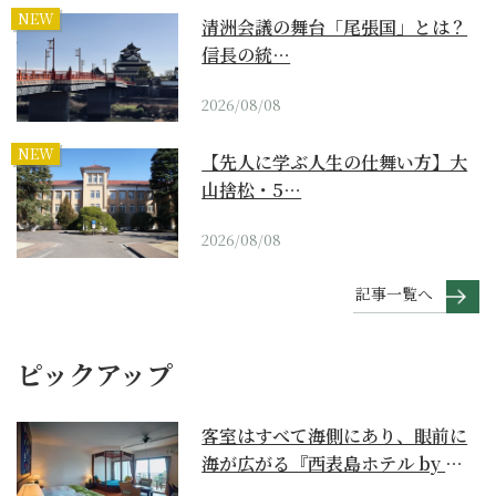
NEW
清洲会議の舞台「尾張国」とは？
信長の統…
2026/08/08
NEW
【先人に学ぶ人生の仕舞い方】大
山捨松・5…
2026/08/08
記事一覧へ
ピックアップ
客室はすべて海側にあり、眼前に
海が広がる『西表島ホテル by 星
野リゾート』