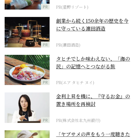
PR
PR(星野リゾート)
創業から続く150余年の歴史を今
に守っている濵田酒造
PR
PR(濵田酒造)
タヒチでしか味わえない、「海の
民」の記憶へとつながる旅
PR
PR(エア タヒチ ヌイ)
金利上昇を機に、『守るお金』の
置き場所を再検討
PR
PR(株式会社北九州銀行)
「ヤブサメの声をもう一度聴きた