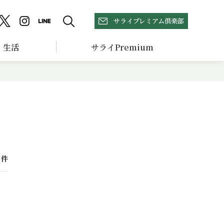
サライプレミアム倶楽部
生活
サライPremium
件