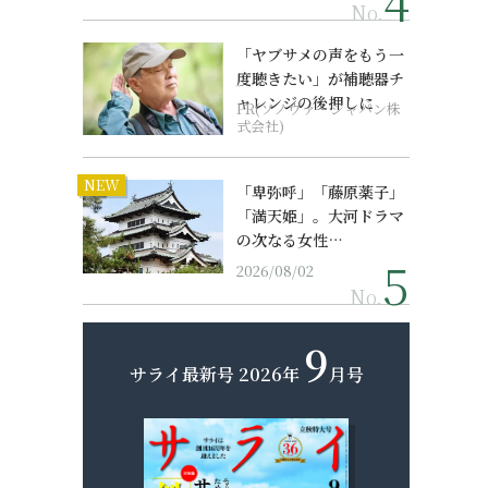
No.
「ヤブサメの声をもう一
度聴きたい」が補聴器チ
ャレンジの後押しに
PR(ソノヴァ・ジャパン株
式会社)
NEW
「卑弥呼」「藤原薬子」
「満天姫」。大河ドラマ
の次なる女性…
2026/08/02
No.
9
サライ最新号
2026年
月号