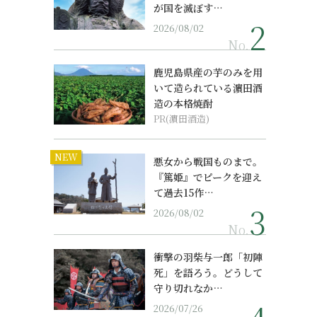
が国を滅ぼす…
2026/08/02
No.
鹿児島県産の芋のみを用
いて造られている濵田酒
造の本格焼酎
PR(濵田酒造)
NEW
悪女から戦国ものまで。
『篤姫』でピークを迎え
て過去15作…
2026/08/02
No.
衝撃の羽柴与一郎「初陣
死」を語ろう。どうして
守り切れなか…
2026/07/26