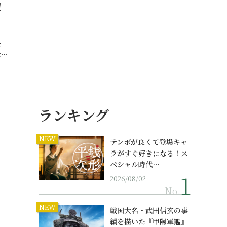
！
せ
な…
ランキング
NEW
テンポが良くて登場キャ
ラがすぐ好きになる！ス
ペシャル時代…
2026/08/02
No.
NEW
戦国大名・武田信玄の事
績を描いた『甲陽軍鑑』