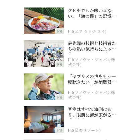
タヒチでしか味わえな
い、「海の民」の記憶へ
とつながる旅
PR
PR(エア タヒチ ヌイ)
最先端の技術と技術者た
ちの熱い気持ちによって
作られているオーダーメ
PR(ソノヴァ・ジャパン株
イド補聴器
PR
式会社)
「ヤブサメの声をもう一
度聴きたい」が補聴器チ
ャレンジの後押しに
PR(ソノヴァ・ジャパン株
PR
式会社)
客室はすべて海側にあ
り、眼前に海が広がる
『西表島ホテル by 星野
リゾート』
PR
PR(星野リゾート)