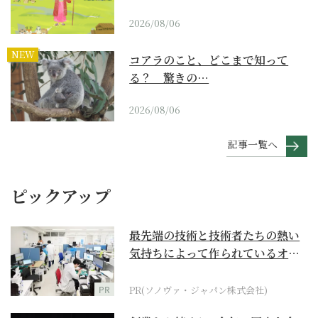
2026/08/06
NEW
コアラのこと、どこまで知って
る？ 驚きの…
2026/08/06
記事一覧へ
ピックアップ
最先端の技術と技術者たちの熱い
気持ちによって作られているオー
ダーメイド補聴器
PR
PR(ソノヴァ・ジャパン株式会社)