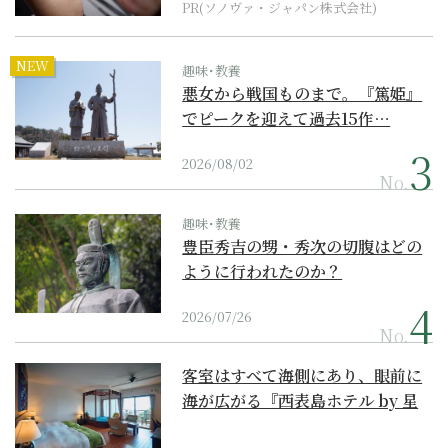
PR(ソノヴァ・ジャパン株式会社)
NEW
趣味･教養
悪女から戦国ものまで。『篤姫』
でピークを迎えて過去15作…
2026/08/02
No.
趣味･教養
豊臣秀吉の甥・秀次の切腹はどの
ように行われたのか？
2026/07/26
No.
客室はすべて海側にあり、眼前に
海が広がる『西表島ホテル by 星
野リゾート』