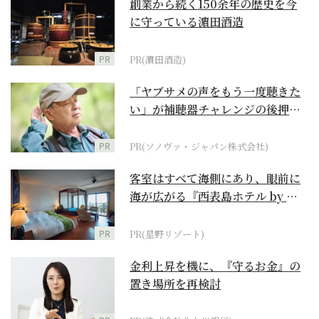
創業から続く150余年の歴史を今
に守っている濵田酒造
PR
PR(濵田酒造)
「ヤブサメの声をもう一度聴きた
い」が補聴器チャレンジの後押し
に
PR
PR(ソノヴァ・ジャパン株式会社)
客室はすべて海側にあり、眼前に
海が広がる『西表島ホテル by 星
野リゾート』
PR
PR(星野リゾート)
金利上昇を機に、『守るお金』の
置き場所を再検討