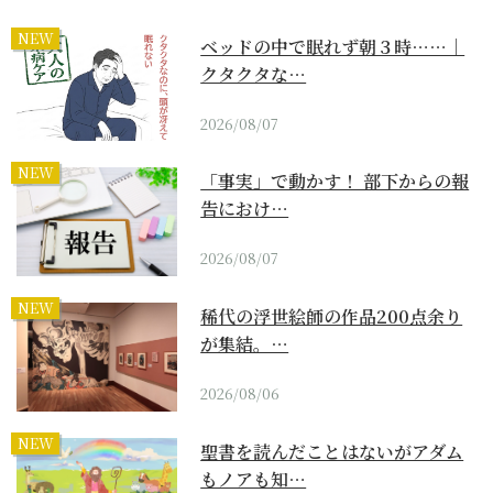
NEW
ベッドの中で眠れず朝３時……｜
クタクタな…
2026/08/07
NEW
「事実」で動かす！ 部下からの報
告におけ…
2026/08/07
NEW
稀代の浮世絵師の作品200点余り
が集結。…
2026/08/06
NEW
聖書を読んだことはないがアダム
もノアも知…