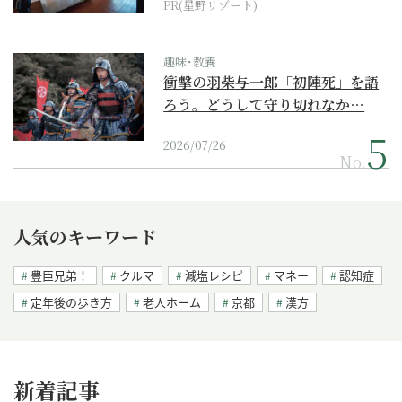
PR(星野リゾート)
趣味･教養
衝撃の羽柴与一郎「初陣死」を語
ろう。どうして守り切れなか…
2026/07/26
No.
人気のキーワード
豊臣兄弟！
クルマ
減塩レシピ
マネー
認知症
定年後の歩き方
老人ホーム
京都
漢方
新着記事