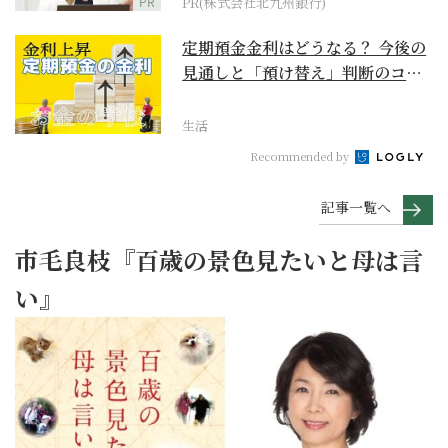
PR
PR(株式会社北九州銀行)
定期預金金利はどうなる？ 今後の
見通しと「預け替え」判断のコツ
【お金の学校】
生活
Recommended by
記事一覧へ
市毛良枝『百歳の景色見たいと母は言
い』