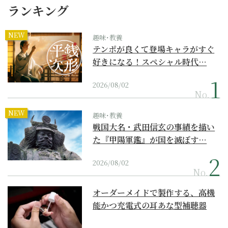
ランキング
NEW
趣味･教養
テンポが良くて登場キャラがすぐ
好きになる！スペシャル時代…
2026/08/02
No.
NEW
趣味･教養
戦国大名・武田信玄の事績を描い
た『甲陽軍鑑』が国を滅ぼす…
2026/08/02
No.
オーダーメイドで製作する、高機
能かつ充電式の耳あな型補聴器